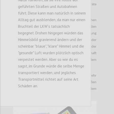
Alternative um an gebrauchsfähige Geräte
geführten Straßen und Autobahnen
ranzukommen.
führt. Diese kann man natürlich in seinem
Alltag gut ausblenden, da man nur einen
Auch Anbieter wie Xiaomi oder auch Vivo sahen
Bruchteil der LKW´s tatsächlich
aufgrund der Pandemie eine Chance nun in den
begegnet. Drohen hingegen würden das
direkten Wettbewerb mit Apple und Samsung
Himmelsbild gravierend ändern und der
einzusteigen. Besonders Vivo rührte an der
scheinbar "blaue", "klare" Himmel und die
Werbetrommel. Vivo war zum Beispiel einer der
"gesunde" Luft wurden plötzlich optisch
Hauptsponsoren der Fußball Europameisterschaft
verpestet werden. Aber so wie du es
2021. Xiaomi wiederum versucht nach dem
sagst, im Grunde würde die selbe Menge
Niedergang von Huawei die Lücke zu füllen.
transportiert werden, und jegliches
Das Jahr 2022 wird für den Smartphone Markt sehr
Transportmittel richtet auf seine Art
entscheidend sein. Wir können also einen heißen
Schäden an.
Kampf um den Thron am Smartphone Markt ab dem
kommenden Jahr erwarten.