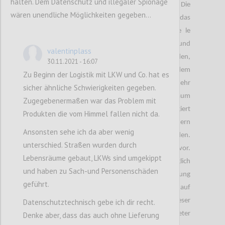
halten. Dem Datenschutz und illegaler Spionage
Monate auf deren Bestellungen warten. Die
wären unendliche Möglichkeiten gegeben...
Lieferungen hatten immense Auswirkungen auf das
Konsumverhalten der potenziellen Kunden. Vie le
dieser Kunden stornierten ihre Bestellungen aufgrund
valentinplass
der zu langen Lieferzeit. Die meisten dieser Kunden,
30.11.2021 - 16:07
wollten aufgrund der schlechten Erfahrung bei dem
Zu Beginn der Logistik mit LKW und Co. hat es
entsprechenden Anbieter auch künftig nicht mehr
sicher ähnliche Schwierigkeiten gegeben.
bestellen. Da die Lieferzeiten derzeit kaum
Zugegebenermaßen war das Problem mit
beeinflussbar sind, muss aus Anbieter Sicht reagiert
Produkten die vom Himmel fallen nicht da.
werden. Die Lieferzeit muss mit den Verbrauchern
Ansonsten sehe ich da aber wenig
noch vor der Bestellung ehrlich kommuniziert werden.
unterschied. Straßen wurden durch
Versandkommunikation ist wichtiger als je zuvor.
Lebensräume gebaut, LKWs sind umgekippt
Lieferversprechen sollten so konkret wie möglich
und haben zu Sach-und Personenschäden
formuliert werden. Für bessere Kundenerfahrung
geführt.
empfiehlt es sich, bei ausverkauften Waren auf
Alternativen hinzuweisen. Für die Umsetzung dieser
Datenschutztechnisch gebe ich dir recht.
Servicedienstleistung der Smartphone Anbieter
Denke aber, dass das auch ohne Lieferung