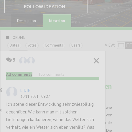
FOLLOW IDEATION
Ideation
Description
ORDER:
VIEW:
Dates
Votes
Comments
Users
Categories
3
All comments
Top comments
37
Das Leben liegt in unseren
ng
LIDIE
Händen
30.11.2021 - 09:27
EKREM EREN
Author:
Date:
14 DECEMBER 2021
Ich stehe dieser Entwicklung sehr zwiespältig
Noch nie zuvor war die Nachfrage danach so hoch wie
ng
gegenüber. Wie kann man mit solchen
während der Pandemie. Die Lieferengpässe die uns vor
Lieferungen kalkulieren, wenn das Wetter sich
die größten Herausforderungen in der Pandemie
verhält, wie ein Wetter sich eben verhält? Was
stellen , macht das Ganze Thema noch brisanter. Die