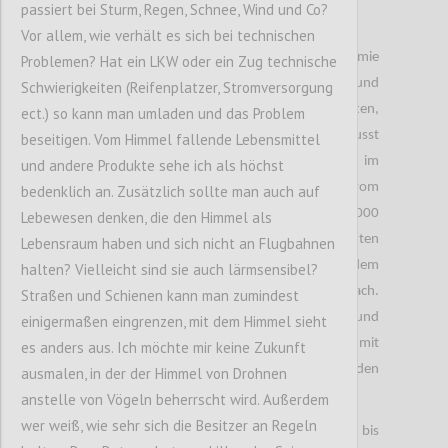
passiert bei Sturm, Regen, Schnee, Wind und Co?
Rede ist von einem Smartphone.
Vor allem, wie verhält es sich bei technischen
Da sehr viele Unternehmen aufgrund der Pandemie
Problemen? Hat ein LKW oder ein Zug technische
gezwungen sind auf Home Office umzustellen und
Schwierigkeiten (Reifenplatzer, Stromversorgung
dadurch Mitarbeiter mit Smartphones austatten,
ect.) so kann man umladen und das Problem
müssen Käufer gegenwärtige Lieferprobleme bewusst
beseitigen. Vom Himmel fallende Lebensmittel
berücksichtigen, so die die Studie zu „Disruption im
und andere Produkte sehe ich als höchst
Management der globalen Lieferketten“ vom
bedenklich an. Zusätzlich sollte man auch auf
Softwarehaus Oracle. Bei der Studie wurden 1.000
Lebewesen denken, die den Himmel als
deutsche Konsumentinnen und Konsumenten
Lebensraum haben und sich nicht an Flugbahnen
befragt. Besonders die Chip Hersteller kommen dem
halten? Vielleicht sind sie auch lärmsensibel?
Bedarf der Smartphone Hersteller nicht nach.
Straßen und Schienen kann man zumindest
Smartphone Hersteller wiederum haben aufgrund
einigermaßen eingrenzen, mit dem Himmel sieht
dieser Lieferverzögerungen der Zulieferer mit
es anders aus. Ich möchte mir keine Zukunft
Preisanpassungen reagiert. Die Preise wurden
ausmalen, in der der Himmel von Drohnen
angehoben.
anstelle von Vögeln beherrscht wird. Außerdem
wer weiß, wie sehr sich die Besitzer an Regeln
Kunden mussten mitunter mehrere Wochen bis