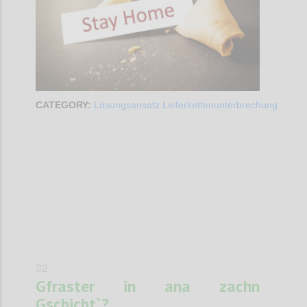
CATEGORY:
Lösungsansatz Lieferkettenunterbrechung
Confi
32
Gfraster in ana zachn
Gschicht`?