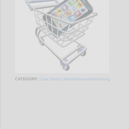
CATEGORY:
Case Study Lieferkettenunterbrechung
Confi