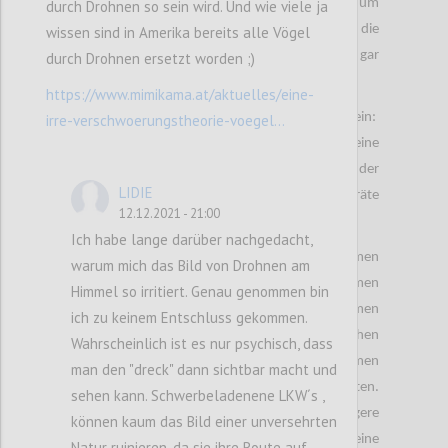
müssen neue IT Lösungen implementiert werden um
durch Drohnen so sein wird. Und wie viele ja
die Lage unter Kontrolle zu bringen, da die
wissen sind in Amerika bereits alle Vögel
Lieferengpässe uns die nächsten Monate wenn gar
durch Drohnen ersetzt worden ;)
noch Jahre mitbegleiten wird.
https://www.mimikama.at/aktuelles/eine-
Diese IT Lösungen können sein:
irre-verschwoerungstheorie-voegel...
Sendungsbenachrichtigungen via SMS oder auch eine
Live Lagerstandsliste auf den Websiten der
LIDIE
Smartphone Anbieter worauf auf Alternative Geräte
12.12.2021 - 21:00
hingewiesen wird.
Ich habe lange darüber nachgedacht,
Währende Smartphone Hersteller mit Lieferproblemen
warum mich das Bild von Drohnen am
zu kämpfen haben , haben andere Unternehmen
Himmel so irritiert. Genau genommen bin
bereits entsprechend reagiert. Das Unternehmen
ich zu keinem Entschluss gekommen.
Refurbed GmbH hat bewiesen wie es anders gehen
Wahrscheinlich ist es nur psychisch, dass
kann. Ältere Geräte werden von diesem Unternehmen
man den "dreck" dann sichtbar macht und
gewartet und
erneut dem Endverbraucher angeboten.
sehen kann. Schwerbeladenene LKW´s ,
Zum einen handelt es sich dabei um eine nachhaltigere
können kaum das Bild einer unversehrten
Variante zum anderen haben die Kunden eine
Natur ruinieren, da sie ihre Route auf