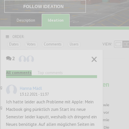
FOLLOW IDEATION
Ideation
Description
ORDER:
VIEW:
Dates
Votes
Comments
Users
Categories
2
All comments
Top comments
37
Das Leben liegt in unseren
ng
Hanna Mädl
Händen
13.12.2021 - 11:37
EKREM EREN
Author:
Date:
14 DECEMBER 2021
Ich hatte leider auch Probleme mit Apple: Mein
Noch nie zuvor war die Nachfrage danach so hoch wie
ng
Macbook ging pünktlich zum Start ins neue
während der Pandemie. Die Lieferengpässe die uns vor
Semester leider kaputt, weshalb ich dringend ein
die größten Herausforderungen in der Pandemie
Neues benötigte. Auf allen möglichen Seiten im
stellen , macht das Ganze Thema noch brisanter. Die