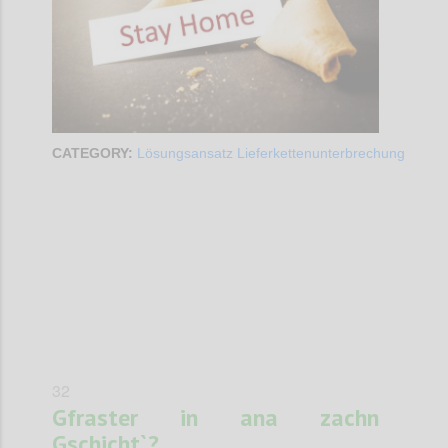
CATEGORY:
Lösungsansatz Lieferkettenunterbrechung
Confi
32
Gfraster in ana zachn
Gschicht`?