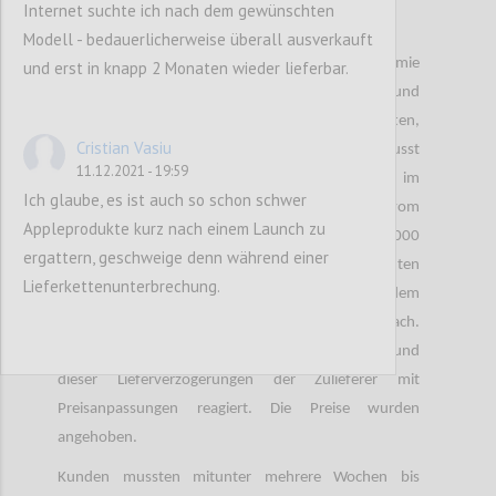
Internet suchte ich nach dem gewünschten
Rede ist von einem Smartphone.
Modell - bedauerlicherweise überall ausverkauft
Da sehr viele Unternehmen aufgrund der Pandemie
und erst in knapp 2 Monaten wieder lieferbar.
gezwungen sind auf Home Office umzustellen und
dadurch Mitarbeiter mit Smartphones austatten,
Cristian Vasiu
müssen Käufer gegenwärtige Lieferprobleme bewusst
11.12.2021 - 19:59
berücksichtigen, so die die Studie zu „Disruption im
Ich glaube, es ist auch so schon schwer
Management der globalen Lieferketten“ vom
Appleprodukte kurz nach einem Launch zu
Softwarehaus Oracle. Bei der Studie wurden 1.000
ergattern, geschweige denn während einer
deutsche Konsumentinnen und Konsumenten
Lieferkettenunterbrechung.
befragt. Besonders die Chip Hersteller kommen dem
Bedarf der Smartphone Hersteller nicht nach.
Smartphone Hersteller wiederum haben aufgrund
dieser Lieferverzögerungen der Zulieferer mit
Preisanpassungen reagiert. Die Preise wurden
angehoben.
Kunden mussten mitunter mehrere Wochen bis