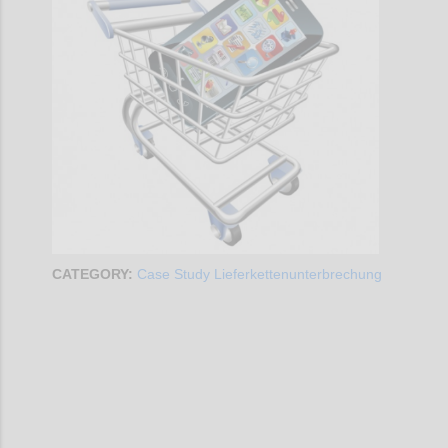
CATEGORY:
Case Study Lieferkettenunterbrechung
Confi