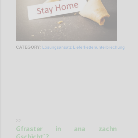
CATEGORY:
Lösungsansatz Lieferkettenunterbrechung
Confi
32
Gfraster in ana zachn
Gschicht`?