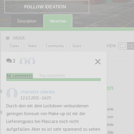
FOLLOW IDEATION
Ideation
Description
ORDER:
VIEW:
Dates
Votes
Comments
Users
Categories
2
All comments
Top comments
37
Das Leben liegt in unseren
ng
charlotte zdarsky
Händen
12.12.2021 - 16:23
EKREM EREN
Author:
Date:
14 DECEMBER 2021
Durch den mit dem Lockdown verbundenen
Noch nie zuvor war die Nachfrage danach so hoch wie
ng
geringen Konsum von Make-up ist mir der
während der Pandemie. Die Lieferengpässe die uns vor
Lieferengpass bei Mascara noch nicht
die größten Herausforderungen in der Pandemie
aufgefallen. Aber es ist sehr spannend zu sehen,
stellen , macht das Ganze Thema noch brisanter. Die