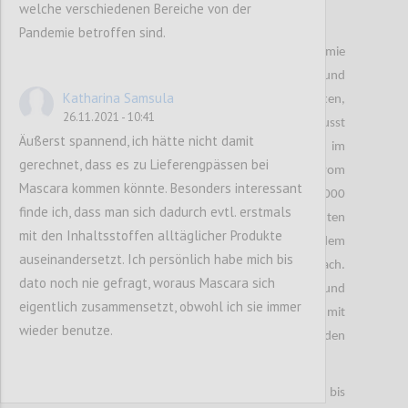
welche verschiedenen Bereiche von der
Rede ist von einem Smartphone.
Pandemie betroffen sind.
Da sehr viele Unternehmen aufgrund der Pandemie
gezwungen sind auf Home Office umzustellen und
Katharina Samsula
dadurch Mitarbeiter mit Smartphones austatten,
26.11.2021 - 10:41
müssen Käufer gegenwärtige Lieferprobleme bewusst
Äußerst spannend, ich hätte nicht damit
berücksichtigen, so die die Studie zu „Disruption im
gerechnet, dass es zu Lieferengpässen bei
Management der globalen Lieferketten“ vom
Mascara kommen könnte. Besonders interessant
Softwarehaus Oracle. Bei der Studie wurden 1.000
finde ich, dass man sich dadurch evtl. erstmals
deutsche Konsumentinnen und Konsumenten
mit den Inhaltsstoffen alltäglicher Produkte
befragt. Besonders die Chip Hersteller kommen dem
auseinandersetzt. Ich persönlich habe mich bis
Bedarf der Smartphone Hersteller nicht nach.
dato noch nie gefragt, woraus Mascara sich
Smartphone Hersteller wiederum haben aufgrund
eigentlich zusammensetzt, obwohl ich sie immer
dieser Lieferverzögerungen der Zulieferer mit
wieder benutze.
Preisanpassungen reagiert. Die Preise wurden
angehoben.
Kunden mussten mitunter mehrere Wochen bis