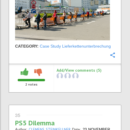
CATEGORY:
Case Study Lieferkettenunterbrechung
Confi
Add/View comments (5)
2
votes
35
PS5 Dilemma
CLEMENS STEINKELLNER
Author:
Date:
23 NOVEMBER