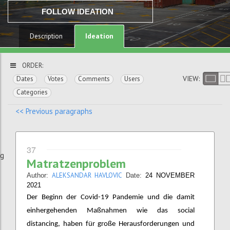
FOLLOW IDEATION
Ideation
Description
ORDER:
VIEW:
Dates
Votes
Comments
Users
Categories
<< Previous paragraphs
37
ng
Matratzenproblem
ALEKSANDAR HAVLOVIC
Author:
Date:
24 NOVEMBER
2021
Der Beginn der Covid-19 Pandemie und die damit
einhergehenden Maßnahmen wie das social
distancing, haben für große Herausforderungen und