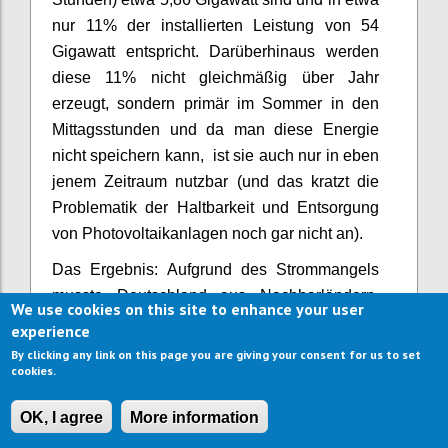
nur 11% der installierten Leistung von 54
Gigawatt entspricht. Darüberhinaus werden
diese 11% nicht gleichmäßig über Jahr
erzeugt, sondern primär im Sommer in den
Mittagsstunden und da man diese Energie
nicht speichern kann, ist sie auch nur in eben
jenem Zeitraum nutzbar (und das kratzt die
Problematik der Haltbarkeit und Entsorgung
von Photovoltaikanlagen noch gar nicht an).
Das Ergebnis: Aufgrund des Strommangels
musste Deutschland aus Nachbarländern,
We use cookies on this site to enhance your user
allen voran Frankreich, notgedrungen Strom
experience
einkaufen und seine Kohlekraftwerke wieder
By clicking any link on this page you are giving your consent for us to set
cookies.
hochfahren, was in Folge zu stetig steigenden
Stromkosten für die Endverbraucher und
OK, I agree
More information
einem höheren CO2-Ausstoß geführt hat, als