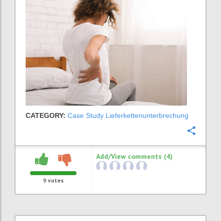
CATEGORY:
Case Study Lieferkettenunterbrechung
Confi
Add/View comments (4)
9
votes