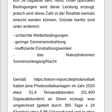
von 54 Gigawatt sein, heißt: Unter optimalen
Bedingungen wird diese Leistung erzeugt,
jedoch wird diese Zahl in der Realität niemals
erreicht werden können. Gründe hierfür sind
unter anderem:
- schlechte Wetterbedingungen
- geringe Sonneneinstrahlung
- ineffiziente Einstrahlungswinkel
- das Naturphänomen
Sonnenuntergang/Nacht
Gemäß https://strom-report.de/photovoltaik
haben jene Photovoltaikanlagen im Jahr 2020
etwa 51,4 Terrawattstunden (51.400
Gigawattstunden) an Strom erzeugt, was
umgrechnet (geteilt durch 365 Tage x 24
Stunden) etwa 5,86 Gigawatt sind und in etwa