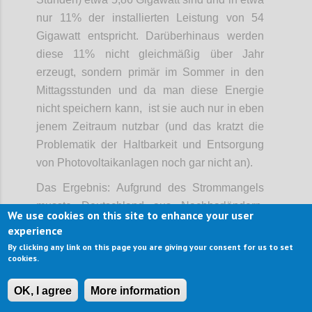
nur 11% der installierten Leistung von 54
Gigawatt entspricht. Darüberhinaus werden
diese 11% nicht gleichmäßig über Jahr
erzeugt, sondern primär im Sommer in den
Mittagsstunden und da man diese Energie
nicht speichern kann, ist sie auch nur in eben
jenem Zeitraum nutzbar (und das kratzt die
Problematik der Haltbarkeit und Entsorgung
von Photovoltaikanlagen noch gar nicht an).
Das Ergebnis: Aufgrund des Strommangels
musste Deutschland aus Nachbarländern,
We use cookies on this site to enhance your user
allen voran Frankreich, notgedrungen Strom
experience
einkaufen und seine Kohlekraftwerke wieder
By clicking any link on this page you are giving your consent for us to set
cookies.
hochfahren, was in Folge zu stetig steigenden
Stromkosten für die Endverbraucher und
OK, I agree
More information
einem höheren CO2-Ausstoß geführt hat, als