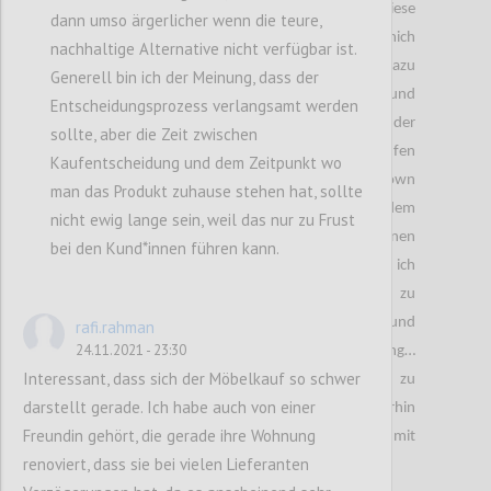
Verspannungen im Nacken und im Rücken, diese
dann umso ärgerlicher wenn die teure,
führten wiederum zu Schmerzen. Also habe ich mich
nachhaltige Alternative nicht verfügbar ist.
nach Rücksprache mit einer Physiotherapeutin dazu
Generell bin ich der Meinung, dass der
entschieden ein neues Bett inklusive Matratze und
Entscheidungsprozess verlangsamt werden
Polstern zu kaufen. Nach dem Kauf des Bettes und der
sollte, aber die Zeit zwischen
Polster habe ich zusätzlich einen Topper kaufen
Kaufentscheidung und dem Zeitpunkt wo
wollen. Am letzten Tag vor dem jetzigen Lockdown
man das Produkt zuhause stehen hat, sollte
habe ich einige ,,Matratzen Concord“ Shops nach dem
nicht ewig lange sein, weil das nur zu Frust
passenden Topper abgesucht und auch den einen
bei den Kund*innen führen kann.
gefunden. Jedoch war dieser reserviert und ich
beschloss den Topper auf der Onlinewebsite zu
bestellen. Zwei bis drei Tage nach der Bestellung und
rafi.rahman
24.11.2021 - 23:30
Bezahlung der Ware kam die große Überraschung…
Interessant, dass sich der Möbelkauf so schwer
Eine E-E-Mail in welcher drinnen stand, dass es zu
darstellt gerade. Ich habe auch von einer
längeren Verzögerungen kommen wird. Und weiterhin
Freundin gehört, die gerade ihre Wohnung
muss ich auf dem unbequemen Bett mit
renoviert, dass sie bei vielen Lieferanten
schmerzendem Rücken schlafen.