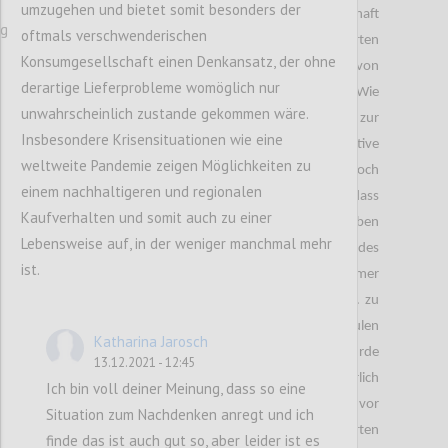
umzugehen und bietet somit besonders der
zu einem Umdenken innerhalb der Gesellschaft
ng
oftmals verschwenderischen
geführt. Denn durch die veränderten
Konsumgesellschaft einen Denkansatz, der ohne
Lebensumstände, gewinnen einige Produkte, von
derartige Lieferprobleme womöglich nur
denen ich es nicht erwartet hätte, an Bedeutung. Wie
unwahrscheinlich zustande gekommen wäre.
alle bereits wissen, haben die Maßnahmen zur
Insbesondere Krisensituationen wie eine
Eindämmung von Covid-19 einige negative
weltweite Pandemie zeigen Möglichkeiten zu
Auswirkungen auf die Wirtschaft zur Folge. Jedoch
einem nachhaltigeren und regionalen
war es meines Erachtens weniger offensichtlich, dass
Kaufverhalten und somit auch zu einer
diese auch gesundheitlich negative Folgen ergeben
Lebensweise auf, in der weniger manchmal mehr
können. Vor dem Lockdown war der Besuch des
ist.
Fitnessstudios für viele Personen von enormer
Wichtigkeit, um gesund und ,,fit“ zu werden bzw. zu
bleiben. Zusätzlich kam es zur Schließung von Schulen
Katharina Jarosch
und Universitäten und das distance learning wurde
13.12.2021 - 12:45
eingeführt. Für mich persönlich war dies körperlich
Ich bin voll deiner Meinung, dass so eine
sehr belastend, da ich sehr viel Zeit im Bett und vor
Situation zum Nachdenken anregt und ich
dem PC verbracht habe. Daraus resultierten
finde das ist auch gut so, aber leider ist es