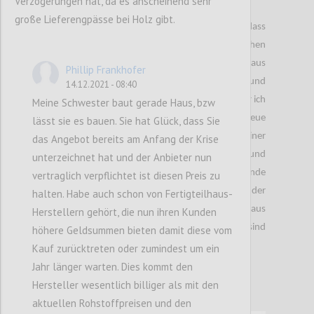
Verzögerungen hat, da es anscheinend sehr
große Lieferengpässe bei Holz gibt.
Nach einiger Recherche bin ich draufgekommen, dass
es in der gesamten Matratzenindustrie zu hohen
Lieferengpässen gekommen war. Diese resultieren aus
Phillip Frankhofer
einer Kombination der erhöhten Nachfrage und
14.12.2021 - 08:40
Rohstoffknappheit. Denn nach dem Lockdown war ich
Meine Schwester baut gerade Haus, bzw
anscheinend nicht der Einzige, der sich eine neue
lässt sie es bauen. Sie hat Glück, dass Sie
Matratze anschaffen wollte. Es kam zu einer
das Angebot bereits am Anfang der Krise
unerwartet hohen Nachfrage an Matratzen und
unterzeichnet hat und der Anbieter nun
Möbel. Zur selben Zeit haben Produktionsstillstände
vertraglich verpflichtet ist diesen Preis zu
bei den Rohstofflieferanten zu Verknappungen der
halten. Habe auch schon von Fertigteilhaus-
Schaumstoffe geführt. Als logische Konsequenz aus
Herstellern gehört, die nun ihren Kunden
der hohen Nachfrage und des geringen Angebots sind
höhere Geldsummen bieten damit diese vom
ebenso Preiserhöhungen zu erwarten.
Kauf zurücktreten oder zumindest um ein
Jahr länger warten. Dies kommt den
Hersteller wesentlich billiger als mit den
aktuellen Rohstoffpreisen und den