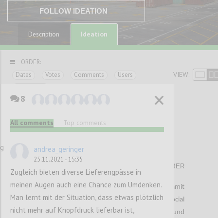
FOLLOW IDEATION
Ideation
Description
ORDER:
VIEW:
Dates
Votes
Comments
Users
Categories
8
<< Previous paragraphs
All comments
Top comments
37
ng
andrea_geringer
Matratzenproblem
25.11.2021 - 15:35
ALEKSANDAR HAVLOVIC
Author:
Date:
24 NOVEMBER
Zugleich bieten diverse Lieferengpässe in
2021
meinen Augen auch eine Chance zum Umdenken.
Der Beginn der Covid-19 Pandemie und die damit
Man lernt mit der Situation, dass etwas plötzlich
einhergehenden Maßnahmen wie das social
nicht mehr auf Knopfdruck lieferbar ist,
distancing, haben für große Herausforderungen und