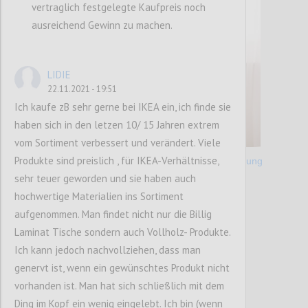
vertraglich festgelegte Kaufpreis noch
ausreichend Gewinn zu machen.
LIDIE
22.11.2021 - 19:51
Ich kaufe zB sehr gerne bei IKEA ein, ich finde sie
haben sich in den letzen 10/ 15 Jahren extrem
vom Sortiment verbessert und verändert. Viele
Produkte sind preislich , für IKEA-Verhältnisse,
CATEGORY:
Case Study Lieferkettenunterbrechung
sehr teuer geworden und sie haben auch
Confi
hochwertige Materialien ins Sortiment
aufgenommen. Man findet nicht nur die Billig
Laminat Tische sondern auch Vollholz- Produkte.
Ich kann jedoch nachvollziehen, dass man
genervt ist, wenn ein gewünschtes Produkt nicht
vorhanden ist. Man hat sich schließlich mit dem
Ding im Kopf ein wenig eingelebt. Ich bin (wenn