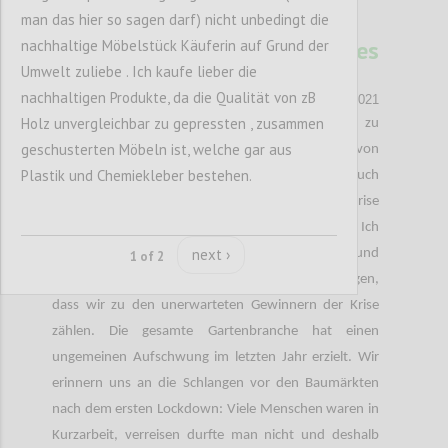
man das hier so sagen darf) nicht unbedingt die
36
Lieferengpässe aus Sicht des
nachhaltige Möbelstück Käuferin auf Grund der
Einzelhandels
Umwelt zuliebe . Ich kaufe lieber die
nachhaltigen Produkte, da die Qualität von zB
PHILLIP FRANKHOFER
Author:
Date:
23 NOVEMBER 2021
Holz unvergleichbar zu gepressten , zusammen
Die Covid-19-Pandemie hat nicht nur zu
geschusterten Möbeln ist, welche gar aus
Einschränkungen der materiellen Bedürfnisse von
Plastik und Chemiekleber bestehen.
Konsument*innen geführt, sondern auch
produzierende Unternehmen getroffen. Wie jede Krise
hat dies zu Gewinnern und Verlierern geführt. Ich
next ›
arbeite bei einem weltweit tätigen Forst- und
1 of 2
Gartengerätehersteller und kann deshalb bestätigen,
dass wir zu den unerwarteten Gewinnern der Krise
zählen. Die gesamte Gartenbranche hat einen
ungemeinen Aufschwung im letzten Jahr erzielt. Wir
erinnern uns an die Schlangen vor den Baumärkten
nach dem ersten Lockdown: Viele Menschen waren in
Kurzarbeit, verreisen durfte man nicht und deshalb