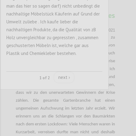
man das hier so sagen darf) nicht unbedingt die
36
Lieferengpässe aus Sicht des
nachhaltige Möbelstück Käuferin auf Grund der
Einzelhandels
Umwelt zuliebe . Ich kaufe lieber die
nachhaltigen Produkte, da die Qualität von zB
PHILLIP FRANKHOFER
Author:
Date:
23 NOVEMBER 2021
Holz unvergleichbar zu gepressten , zusammen
Die Covid-19-Pandemie hat nicht nur zu
geschusterten Möbeln ist, welche gar aus
Einschränkungen der materiellen Bedürfnisse von
Plastik und Chemiekleber bestehen.
Konsument*innen geführt, sondern auch
produzierende Unternehmen getroffen. Wie jede Krise
hat dies zu Gewinnern und Verlierern geführt. Ich
next ›
arbeite bei einem weltweit tätigen Forst- und
1 of 2
Gartengerätehersteller und kann deshalb bestätigen,
dass wir zu den unerwarteten Gewinnern der Krise
zählen. Die gesamte Gartenbranche hat einen
ungemeinen Aufschwung im letzten Jahr erzielt. Wir
erinnern uns an die Schlangen vor den Baumärkten
nach dem ersten Lockdown: Viele Menschen waren in
Kurzarbeit, verreisen durfte man nicht und deshalb