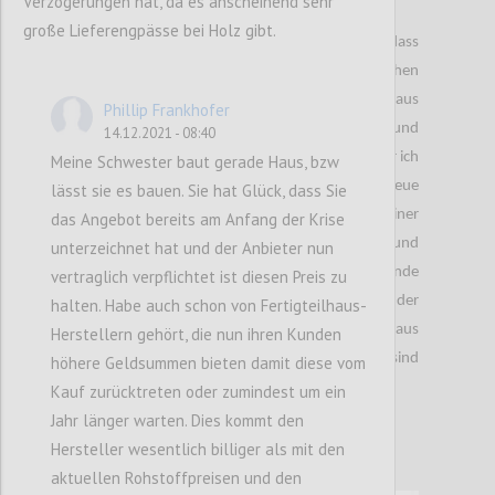
Verzögerungen hat, da es anscheinend sehr
große Lieferengpässe bei Holz gibt.
Nach einiger Recherche bin ich draufgekommen, dass
es in der gesamten Matratzenindustrie zu hohen
Lieferengpässen gekommen war. Diese resultieren aus
Phillip Frankhofer
einer Kombination der erhöhten Nachfrage und
14.12.2021 - 08:40
Rohstoffknappheit. Denn nach dem Lockdown war ich
Meine Schwester baut gerade Haus, bzw
anscheinend nicht der Einzige, der sich eine neue
lässt sie es bauen. Sie hat Glück, dass Sie
Matratze anschaffen wollte. Es kam zu einer
das Angebot bereits am Anfang der Krise
unerwartet hohen Nachfrage an Matratzen und
unterzeichnet hat und der Anbieter nun
Möbel. Zur selben Zeit haben Produktionsstillstände
vertraglich verpflichtet ist diesen Preis zu
bei den Rohstofflieferanten zu Verknappungen der
halten. Habe auch schon von Fertigteilhaus-
Schaumstoffe geführt. Als logische Konsequenz aus
Herstellern gehört, die nun ihren Kunden
der hohen Nachfrage und des geringen Angebots sind
höhere Geldsummen bieten damit diese vom
ebenso Preiserhöhungen zu erwarten.
Kauf zurücktreten oder zumindest um ein
Jahr länger warten. Dies kommt den
Hersteller wesentlich billiger als mit den
aktuellen Rohstoffpreisen und den