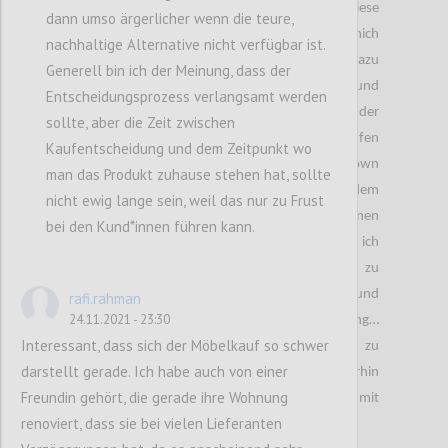
Verspannungen im Nacken und im Rücken, diese
dann umso ärgerlicher wenn die teure,
führten wiederum zu Schmerzen. Also habe ich mich
nachhaltige Alternative nicht verfügbar ist.
nach Rücksprache mit einer Physiotherapeutin dazu
Generell bin ich der Meinung, dass der
entschieden ein neues Bett inklusive Matratze und
Entscheidungsprozess verlangsamt werden
Polstern zu kaufen. Nach dem Kauf des Bettes und der
sollte, aber die Zeit zwischen
Polster habe ich zusätzlich einen Topper kaufen
Kaufentscheidung und dem Zeitpunkt wo
wollen. Am letzten Tag vor dem jetzigen Lockdown
man das Produkt zuhause stehen hat, sollte
habe ich einige ,,Matratzen Concord“ Shops nach dem
nicht ewig lange sein, weil das nur zu Frust
passenden Topper abgesucht und auch den einen
bei den Kund*innen führen kann.
gefunden. Jedoch war dieser reserviert und ich
beschloss den Topper auf der Onlinewebsite zu
bestellen. Zwei bis drei Tage nach der Bestellung und
rafi.rahman
24.11.2021 - 23:30
Bezahlung der Ware kam die große Überraschung…
Interessant, dass sich der Möbelkauf so schwer
Eine E-E-Mail in welcher drinnen stand, dass es zu
darstellt gerade. Ich habe auch von einer
längeren Verzögerungen kommen wird. Und weiterhin
Freundin gehört, die gerade ihre Wohnung
muss ich auf dem unbequemen Bett mit
renoviert, dass sie bei vielen Lieferanten
schmerzendem Rücken schlafen.