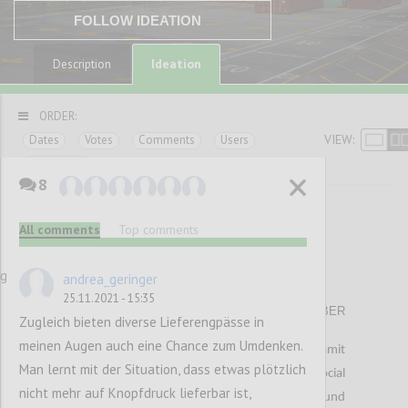
FOLLOW IDEATION
Ideation
Description
ORDER:
VIEW:
Dates
Votes
Comments
Users
Categories
8
<< Previous paragraphs
All comments
Top comments
37
ng
andrea_geringer
Matratzenproblem
25.11.2021 - 15:35
ALEKSANDAR HAVLOVIC
Author:
Date:
24 NOVEMBER
Zugleich bieten diverse Lieferengpässe in
2021
meinen Augen auch eine Chance zum Umdenken.
Der Beginn der Covid-19 Pandemie und die damit
Man lernt mit der Situation, dass etwas plötzlich
einhergehenden Maßnahmen wie das social
nicht mehr auf Knopfdruck lieferbar ist,
distancing, haben für große Herausforderungen und