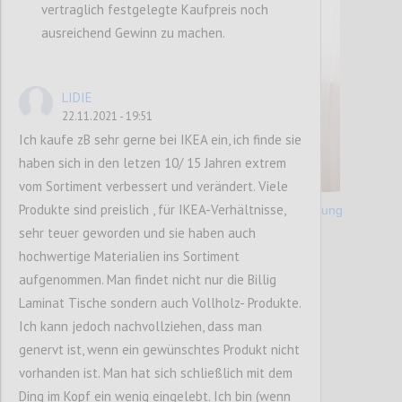
vertraglich festgelegte Kaufpreis noch
ausreichend Gewinn zu machen.
LIDIE
22.11.2021 - 19:51
Ich kaufe zB sehr gerne bei IKEA ein, ich finde sie
haben sich in den letzen 10/ 15 Jahren extrem
vom Sortiment verbessert und verändert. Viele
Produkte sind preislich , für IKEA-Verhältnisse,
CATEGORY:
Case Study Lieferkettenunterbrechung
sehr teuer geworden und sie haben auch
Confi
hochwertige Materialien ins Sortiment
aufgenommen. Man findet nicht nur die Billig
Laminat Tische sondern auch Vollholz- Produkte.
Ich kann jedoch nachvollziehen, dass man
genervt ist, wenn ein gewünschtes Produkt nicht
vorhanden ist. Man hat sich schließlich mit dem
Ding im Kopf ein wenig eingelebt. Ich bin (wenn