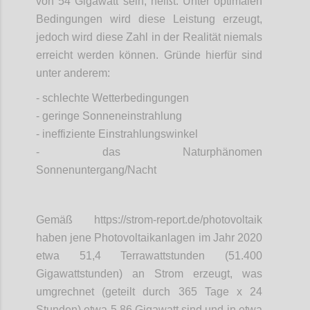
von 54 Gigawatt sein, heißt: Unter optimalen
Bedingungen wird diese Leistung erzeugt,
jedoch wird diese Zahl in der Realität niemals
erreicht werden können. Gründe hierfür sind
unter anderem:
- schlechte Wetterbedingungen
- geringe Sonneneinstrahlung
- ineffiziente Einstrahlungswinkel
- das Naturphänomen
Sonnenuntergang/Nacht
Gemäß https://strom-report.de/photovoltaik
haben jene Photovoltaikanlagen im Jahr 2020
etwa 51,4 Terrawattstunden (51.400
Gigawattstunden) an Strom erzeugt, was
umgrechnet (geteilt durch 365 Tage x 24
Stunden) etwa 5,86 Gigawatt sind und in etwa