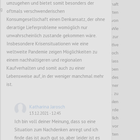
umzugehen und bietet somit besonders der
zu einem Umdenken innerhalb der Gesellschaft
ng
oftmals verschwenderischen
geführt. Denn durch die veränderten
Konsumgesellschaft einen Denkansatz, der ohne
Lebensumstände, gewinnen einige Produkte, von
derartige Lieferprobleme womöglich nur
denen ich es nicht erwartet hätte, an Bedeutung. Wie
unwahrscheinlich zustande gekommen wäre.
alle bereits wissen, haben die Maßnahmen zur
Insbesondere Krisensituationen wie eine
Eindämmung von Covid-19 einige negative
weltweite Pandemie zeigen Möglichkeiten zu
Auswirkungen auf die Wirtschaft zur Folge. Jedoch
einem nachhaltigeren und regionalen
war es meines Erachtens weniger offensichtlich, dass
Kaufverhalten und somit auch zu einer
diese auch gesundheitlich negative Folgen ergeben
Lebensweise auf, in der weniger manchmal mehr
können. Vor dem Lockdown war der Besuch des
ist.
Fitnessstudios für viele Personen von enormer
Wichtigkeit, um gesund und ,,fit“ zu werden bzw. zu
bleiben. Zusätzlich kam es zur Schließung von Schulen
Katharina Jarosch
und Universitäten und das distance learning wurde
13.12.2021 - 12:45
eingeführt. Für mich persönlich war dies körperlich
Ich bin voll deiner Meinung, dass so eine
sehr belastend, da ich sehr viel Zeit im Bett und vor
Situation zum Nachdenken anregt und ich
dem PC verbracht habe. Daraus resultierten
finde das ist auch gut so, aber leider ist es