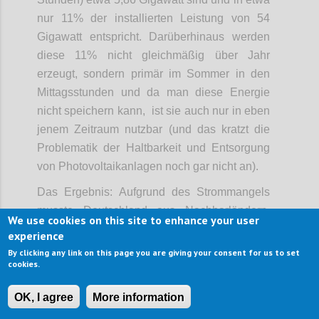
nur 11% der installierten Leistung von 54
Gigawatt entspricht. Darüberhinaus werden
diese 11% nicht gleichmäßig über Jahr
erzeugt, sondern primär im Sommer in den
Mittagsstunden und da man diese Energie
nicht speichern kann, ist sie auch nur in eben
jenem Zeitraum nutzbar (und das kratzt die
Problematik der Haltbarkeit und Entsorgung
von Photovoltaikanlagen noch gar nicht an).
Das Ergebnis: Aufgrund des Strommangels
musste Deutschland aus Nachbarländern,
We use cookies on this site to enhance your user
allen voran Frankreich, notgedrungen Strom
experience
einkaufen und seine Kohlekraftwerke wieder
By clicking any link on this page you are giving your consent for us to set
cookies.
hochfahren, was in Folge zu stetig steigenden
Stromkosten für die Endverbraucher und
OK, I agree
More information
einem höheren CO2-Ausstoß geführt hat, als