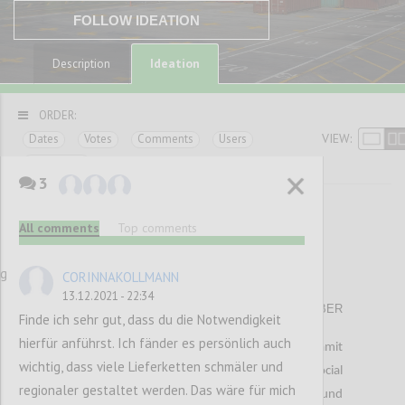
FOLLOW IDEATION
Ideation
Description
ORDER:
VIEW:
Dates
Votes
Comments
Users
Categories
3
<< Previous paragraphs
All comments
Top comments
37
ng
CORINNAKOLLMANN
Matratzenproblem
13.12.2021 - 22:34
ALEKSANDAR HAVLOVIC
Author:
Date:
24 NOVEMBER
Finde ich sehr gut, dass du die Notwendigkeit
2021
hierfür anführst. Ich fänder es persönlich auch
Der Beginn der Covid-19 Pandemie und die damit
wichtig, dass viele Lieferketten schmäler und
einhergehenden Maßnahmen wie das social
regionaler gestaltet werden. Das wäre für mich
distancing, haben für große Herausforderungen und