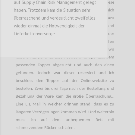
auf Supply Chain Risk Management gelegt
Verspannungen im Nacken und im Rücken, diese
haben. Trotzdem kam die Situation sehr
führten wiederum zu Schmerzen. Also habe ich mich
überraschend und verdeutlicht zweifellos
nach Rücksprache mit einer Physiotherapeutin dazu
wieder einmal die Notwendigkeit der
entschieden ein neues Bett inklusive Matratze und
Lieferkettenvorsorge.
Polstern zu kaufen. Nach dem Kauf des Bettes und der
Polster habe ich zusätzlich einen Topper kaufen
wollen. Am letzten Tag vor dem jetzigen Lockdown
habe ich einige ,,Matratzen Concord“ Shops nach dem
passenden Topper abgesucht und auch den einen
gefunden. Jedoch war dieser reserviert und ich
beschloss den Topper auf der Onlinewebsite zu
bestellen. Zwei bis drei Tage nach der Bestellung und
Bezahlung der Ware kam die große Überraschung…
Eine E-E-Mail in welcher drinnen stand, dass es zu
längeren Verzögerungen kommen wird. Und weiterhin
muss ich auf dem unbequemen Bett mit
schmerzendem Rücken schlafen.