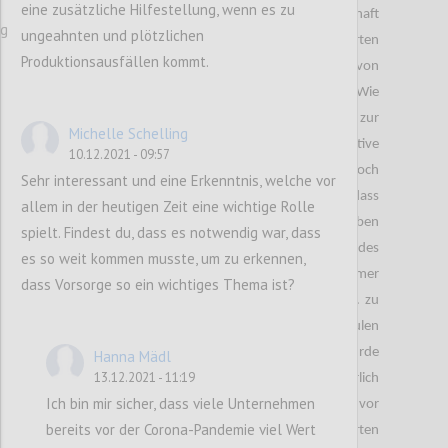
eine zusätzliche Hilfestellung, wenn es zu
zu einem Umdenken innerhalb der Gesellschaft
ng
ungeahnten und plötzlichen
geführt. Denn durch die veränderten
Produktionsausfällen kommt.
Lebensumstände, gewinnen einige Produkte, von
denen ich es nicht erwartet hätte, an Bedeutung. Wie
alle bereits wissen, haben die Maßnahmen zur
Michelle Schelling
Eindämmung von Covid-19 einige negative
10.12.2021 - 09:57
Auswirkungen auf die Wirtschaft zur Folge. Jedoch
Sehr interessant und eine Erkenntnis, welche vor
war es meines Erachtens weniger offensichtlich, dass
allem in der heutigen Zeit eine wichtige Rolle
diese auch gesundheitlich negative Folgen ergeben
spielt. Findest du, dass es notwendig war, dass
können. Vor dem Lockdown war der Besuch des
es so weit kommen musste, um zu erkennen,
Fitnessstudios für viele Personen von enormer
dass Vorsorge so ein wichtiges Thema ist?
Wichtigkeit, um gesund und ,,fit“ zu werden bzw. zu
bleiben. Zusätzlich kam es zur Schließung von Schulen
und Universitäten und das distance learning wurde
Hanna Mädl
13.12.2021 - 11:19
eingeführt. Für mich persönlich war dies körperlich
Ich bin mir sicher, dass viele Unternehmen
sehr belastend, da ich sehr viel Zeit im Bett und vor
bereits vor der Corona-Pandemie viel Wert
dem PC verbracht habe. Daraus resultierten