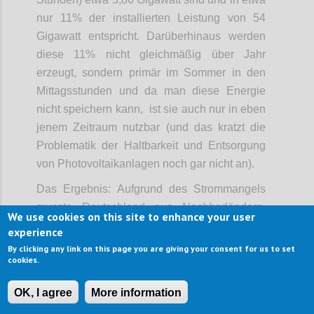
nur 11% der installierten Leistung von 54
Gigawatt entspricht. Darüberhinaus werden
diese 11% nicht gleichmäßig über Jahr
erzeugt, sondern primär im Sommer in den
Mittagsstunden und da man diese Energie
nicht speichern kann, ist sie auch nur in eben
jenem Zeitraum nutzbar (und das kratzt die
Problematik der Haltbarkeit und Entsorgung
von Photovoltaikanlagen noch gar nicht an).
Das Ergebnis: Aufgrund des Strommangels
musste Deutschland aus Nachbarländern,
We use cookies on this site to enhance your user
allen voran Frankreich, notgedrungen Strom
experience
einkaufen und seine Kohlekraftwerke wieder
By clicking any link on this page you are giving your consent for us to set
cookies.
hochfahren, was in Folge zu stetig steigenden
Stromkosten für die Endverbraucher und
OK, I agree
More information
einem höheren CO2-Ausstoß geführt hat, als