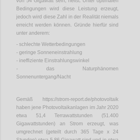
von 54 Gigawatt sein, heißt: Unter optimalen
Bedingungen wird diese Leistung erzeugt,
jedoch wird diese Zahl in der Realität niemals
erreicht werden können. Gründe hierfür sind
unter anderem:
- schlechte Wetterbedingungen
- geringe Sonneneinstrahlung
- ineffiziente Einstrahlungswinkel
- das Naturphänomen
Sonnenuntergang/Nacht
Gemäß https://strom-report.de/photovoltaik
haben jene Photovoltaikanlagen im Jahr 2020
etwa 51,4 Terrawattstunden (51.400
Gigawattstunden) an Strom erzeugt, was
umgrechnet (geteilt durch 365 Tage x 24
Stunden) etwa 5,86 Gigawatt sind und in etwa