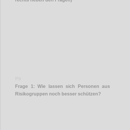
Confi
P9
Frage
1
:
Wie lassen sich Personen aus
Risikogruppen noch besser schützen
?
Confi