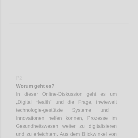
P2
Worum geht es?
In dieser Online-Diskussion geht es um
„Digital Health“
und die Frage,
inwieweit
tech
n
ologi
e-gestützte
Systeme
und
Innovationen helfen können
, Prozesse im
Gesundheitswesen
weiter
zu digitalisieren
und
zu erleichtern
.
Aus dem Blickwinkel von