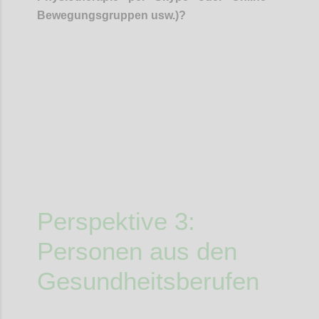
Bewegungsgruppen usw.)
?
Confi
Perspektive 3:
Personen aus den
Gesundheitsberufe
n