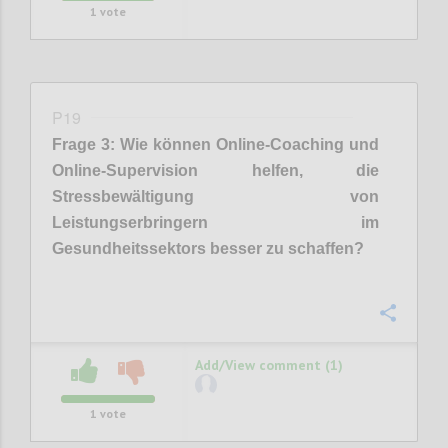
1
vote
P19
Frage
3
:
Wie können Online-Coaching und
Online-Supervision helfen, die
Stressbewältigun
g
von
Leistungserbringern
im
Gesundheitssektors
besser zu schaffen
?
Confi
Add/View comment (1)
1
vote