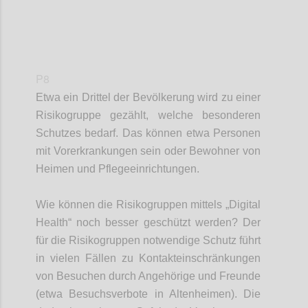
P8
Etwa ein Drittel der Bevölkerung wird zu einer
Risikogruppe gezählt, welche besonderen
Schut
zes
be
darf
. Das können etwa Personen
mit Vorerkrankungen sein oder
Bewohner von
Heimen und
Pflegee
inrichtungen
.
Wie können die Risikogruppen mittels „Digital
Health“ noch besser geschützt werden
?
Der
für die Risikogruppen notwendige Schutz führt
in vielen Fällen zu Kontakteinschränkung
en
von Besuchen
durch
Angehörige und Freunde
(etwa Besuchsverbote in Altenheimen)
.
Die