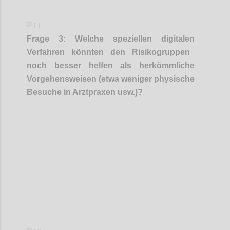
P11
Frage
3
:
Welche speziellen digital
en
Verfahren könnten den Risikogruppen
noch besser helfen als herkömmliche
Vorgehensweisen (etwa weniger physische
Besuche in Arztpraxen usw.)?
Confi