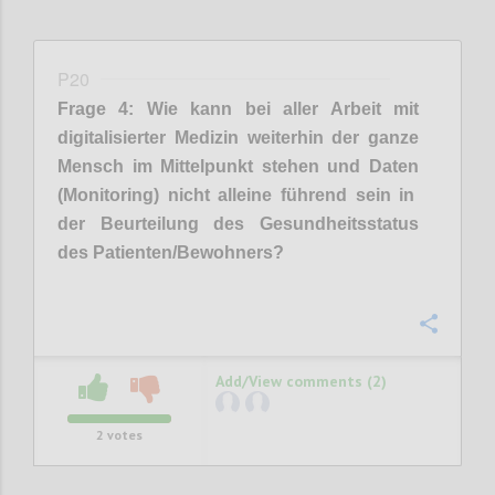
P20
Frage
4
:
Wie kann
bei aller Arbeit mit
digital
isierter
Medizin weiterhin
der ganze
Mensch im Mittelpunkt stehen und
Daten
(
Monitoring
)
nicht
alleine
führend sein in
der Beurteilung des Gesundheitsstatus
de
s Patienten/Bewohners?
Confi
Add/View comments (2)
2
votes