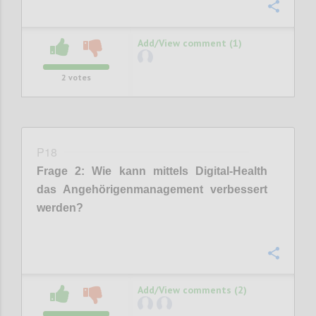
Confi
Add/View comment (1)
2
votes
P18
Frage
2
:
Wie kann
mittels
Digital-Health
das Angehörigenmanagement
verbesser
t
werden
?
Confi
Add/View comments (2)