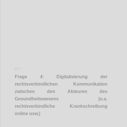
Confi
P7
Frage
4
:
Digitalisierung der
rechtsverbindlichen Kommunikation
zwischen den Akteuren des
Gesundheitswesens (u.a.
rechtsverbindliche Krankschreibung
online usw.)