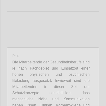
P16
Die Mitarbeite
nde
der Gesundheitsberufe sind
je nach Fachgebiet und Einsatzort einer
hohen physischen und psychischen
Belastung ausgesetzt.
Inwieweit
sind die
Mitarbeite
nden
in dieser Zeit
der
Schutzkonzepte
sensibilisiert, dass
menschliche
Nähe
und Kommunikation
neben Essen, Trinken, Körperhygien
e und