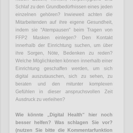
Schlaf zu den Grundbedürfnissen eines jeden
einzelnen gehören?
Inwieweit achte
n
d
ie
Mitarbeite
nden
auf
ihr
e eigene Gesundheit,
ind
em
sie
“Atempausen” beim Tragen von
FFP2 Masken einleg
en
?
Den Kontakt
innerhalb der Einri
chtung such
en
, um über
ihre
Sorgen, Nöte, Bedenken zu reden?
Welche Möglichkeiten können innerhalb einer
Einrichtung geschaffen werden, um sich
digital auszutauschen, sich zu sehen
, zu
beraten
und den mitunter komplexen
Gefühl
en
in dieser anspruchsvollen Zeit
Ausdruck zu verleihen?
Wie könnte „Digital Health“ hier noch
besser helfen? Was schlagen Sie vor?
(nutzen Sie bitte die Kommentarfunktion