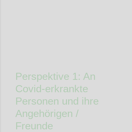
Confi
Perspektive
1
:
A
n
Covid
-erkrankte
Personen und ihre
Angehörige
n
/
Freunde