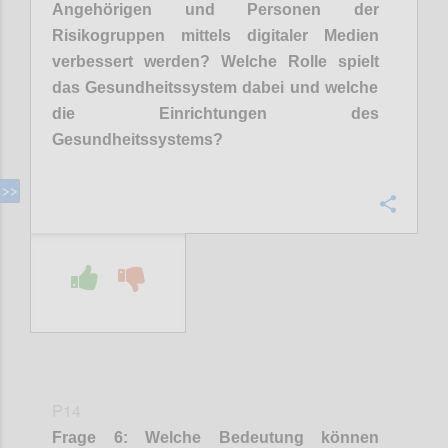
Angehörigen und Personen der
Risikogruppen mittels digitaler Medien
verbessert werden? Welche Rolle spiel
t
das Gesundheitssystem dabei und welche
die Einrichtungen des
G
e
sundhe
its
systems?
Confi
P14
Frage
6
:
Welche Bedeutung können