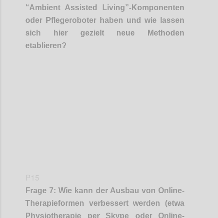
“
Ambient
Assi
s
ted
Living”-Komponenten
oder Pflegeroboter
haben
und wie lassen
sich hier gezielt neue Methoden
etablieren?
Confi
P15
Frage
7
:
Wie kann der
Ausbau
von
Online-
Therapieformen
verbessert werden
(etwa
Physiotherapie per Skype oder Online-