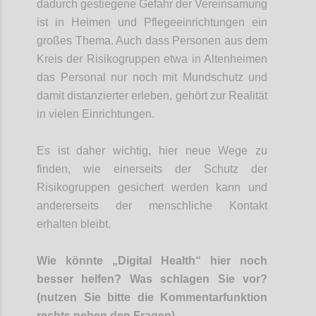
dadurch gestiegene Gefahr der
Vereinsamung
ist in Heimen und
Pflegee
inrichtungen ein
großes Thema
. Auch dass Personen aus dem
Kreis der Risikogruppen etwa in Altenheimen
d
as Personal
nur noch mit Mundschutz und
damit
distanzier
ter
erleben,
gehört zur
Realität
in vielen Einrichtungen.
E
s ist
daher
wichtig, hier neue Wege z
u
finden, wie einerseits der Schutz der
Risikogruppen gesichert werden kann und
andererseits
der menschliche Kontakt
erhalten
bleibt.
Wie könnte „Digital Health“ hier noch
besser helfen? Was schlagen Sie vor?
(nutzen Sie bitte die Kommentarfunktion
rechts neben den Fragen)