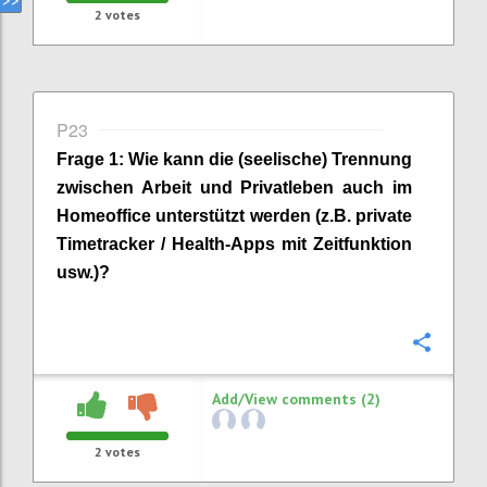
2
votes
P23
Frage
1
:
Wie kann die (seelische) Trennung
zwischen Arbeit und Privatleben auch im
Homeoffice unterstützt
werden (z.B. private
Timetracker
/ Health-Apps mit Zeitfunktion
usw.)?
Confi
Add/View comments (2)
2
votes