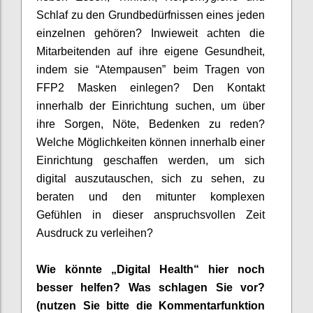
Schlaf zu den Grundbedürfnissen eines jeden
einzelnen gehören?
Inwieweit achte
n
d
ie
Mitarbeite
nden
auf
ihr
e eigene Gesundheit,
ind
em
sie
“Atempausen” beim Tragen von
FFP2 Masken einleg
en
?
Den Kontakt
innerhalb der Einri
chtung such
en
, um über
ihre
Sorgen, Nöte, Bedenken zu reden?
Welche Möglichkeiten können innerhalb einer
Einrichtung geschaffen werden, um sich
digital auszutauschen, sich zu sehen
, zu
beraten
und den mitunter komplexen
Gefühl
en
in dieser anspruchsvollen Zeit
Ausdruck zu verleihen?
Wie könnte „Digital Health“ hier noch
besser helfen? Was schlagen Sie vor?
(nutzen Sie bitte die Kommentarfunktion