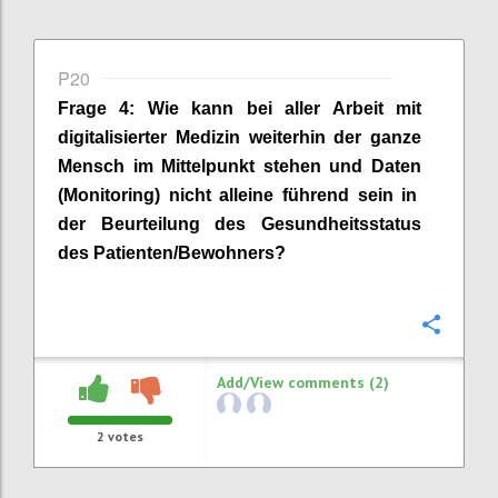
P20
Frage
4
:
Wie kann
bei aller Arbeit mit
digital
isierter
Medizin weiterhin
der ganze
Mensch im Mittelpunkt stehen und
Daten
(
Monitoring
)
nicht
alleine
führend sein in
der Beurteilung des Gesundheitsstatus
de
s Patienten/Bewohners?
Confi
Add/View comments (2)
2
votes