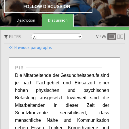
FOLLOW DISCUSSION
Discussion
Description
FILTER:
VIEW:
<< Previous paragraphs
P16
Die Mitarbeite
nde
der Gesundheitsberufe sind
je nach Fachgebiet und Einsatzort einer
hohen physischen und psychischen
Belastung ausgesetzt.
Inwieweit
sind die
Mitarbeite
nden
in dieser Zeit
der
Schutzkonzepte
sensibilisiert, dass
menschliche
Nähe
und Kommunikation
neben Essen, Trinken, Körperhygien
e und