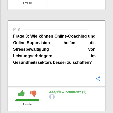
1
vote
P19
Frage
3
:
Wie können Online-Coaching und
Online-Supervision helfen, die
Stressbewältigun
g
von
Leistungserbringern
im
Gesundheitssektors
besser zu schaffen
?
Confi
Add/View comment (1)
1
vote