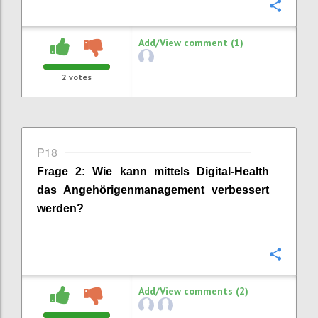
Confi
Add/View comment (1)
2
votes
P18
Frage
2
:
Wie kann
mittels
Digital-Health
das Angehörigenmanagement
verbesser
t
werden
?
Confi
Add/View comments (2)