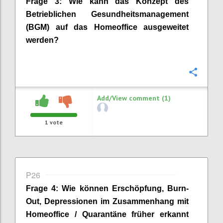
Frage
3
:
Wie kann das Konzept des
Betrieblichen Gesundheitsmanagement
(BGM) auf das Homeoffice ausgeweitet
werden?
Confi
Add/View comment (1)
1
vote
P26
Frage
4
:
Wie können Erschöpfung, Burn-
Out, Depressionen im Zusammenhang mit
Homeoffice / Quarantäne früher erkannt