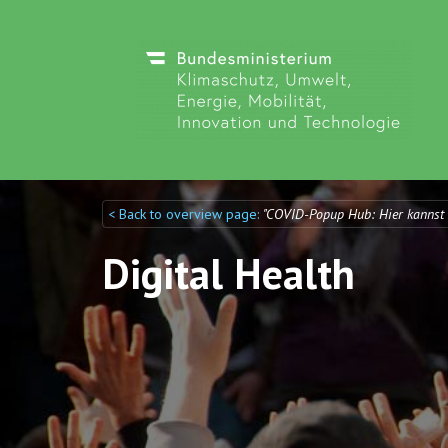
< Back to overview page:
"COVID-Popup Hub: Hier kannst
Discuto
Discuto
Digital Health