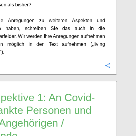
sen als bisher?
Sie
Anregungen
zu weiteren Aspekten und
en haben, schreiben Sie das auch in die
rfelder. Wir werden
Ihre Anregungen aufnehmen
nn möglich in den
Text
aufnehmen („
living
“).
Configure
spektive
1
:
A
n
Covid
-
ankte Personen und
 Angehörige
n
/
unde