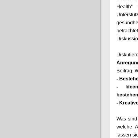
Health“ 
Unter
gesundh
betracht
Diskussio
Diskutie
Anregu
Beitr
a
g
. 
-
Besteh
-
Idee
bestehe
-
Kreativ
Was sind 
welche A
lassen si