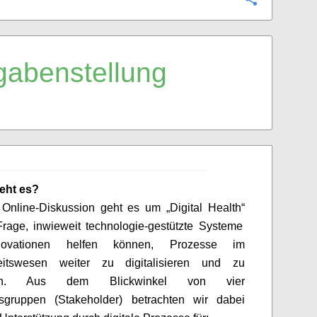
Configure
gabenstellung
eht es?
r Online-Diskussion geht es um
„Digital Health“
Frage,
inwieweit
tech
n
ologi
e-gestützte
Systeme
ovationen helfen können
, Prozesse im
eitswesen
weiter
zu digitalisieren
und
zu
n
.
Aus dem Blickwinkel von vier
sgruppen (Stakeholder
) betrachten wir dabei