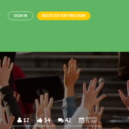
T
SIGN IN
REGISTER FOR FREE NOW
ENDING
12
34
42
31 JAN