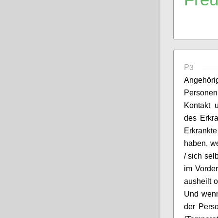
P3
Angehör
Personen
Kontakt
des
Erkr
Erkrankte
haben, we
/ sich sel
im Vorder
aus
heilt 
Und wenn 
der Pers