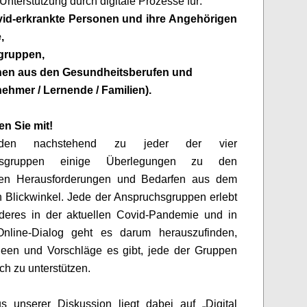
Unterstützung durch digitale Prozesse für:
id
-erkrankte Personen und ihre Angehörigen
,
ogruppen,
nen aus den Gesundheitsberufen und
nehmer / Lernende / Familien)
.
en Sie mit
!
nden nachstehend zu jeder der vier
hsgruppen einige Überlegungen zu den
en Herausforderungen und Bedarfen
aus dem
n Blickwinkel.
Jede der Anspruchsgruppen erlebt
deres in der aktuellen
Covid
-Pandemie und in
nline-Dialog geht es darum herauszufinden,
deen und Vorschläge es gibt, jede der Gruppen
ch zu unterstützen.
s unserer Diskussion liegt dabei auf „Digital