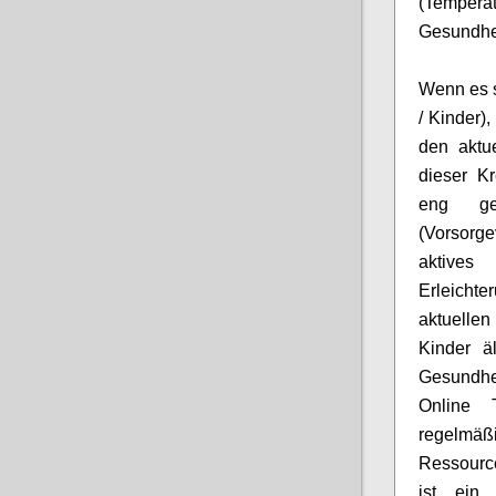
(Tempera
Gesundhe
Wenn es s
/ Kinder)
,
den aktu
diese
r Kr
eng ge
(
Vorsorge
aktive
Erleicht
aktuellen
Kinder ä
Gesundhei
Online 
regelmäß
Ressourc
ist ein