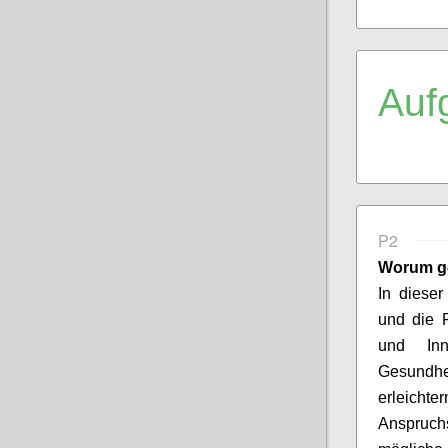
Auf
P2
Worum g
In diese
und die 
und Inn
Gesundh
erleichter
Anspruch