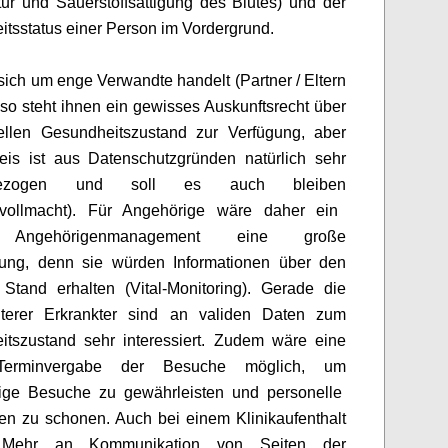
tur und Sauerst
offsättigung des Blutes)
und der
its
status
einer Person im Vordergrund.
ich um enge Verwandte handelt (Partner / Eltern
so steht ihnen ein gewisses Auskunftsrecht
über
ellen Gesundheitszustand
zur Verfügung, aber
eis ist aus Datenschutzgründen natürlich sehr
zogen und soll es auch bleiben
vollmacht)
.
Für Angehörige
wäre daher ein
s Angehörigenmanagement eine große
erung, denn sie würden Informationen über den
 Stand erhalten
(Vital-Monitoring).
Gerade die
lterer Erkrankter sind an validen Daten zum
tszustand sehr interessiert.
Zudem wäre eine
Terminvergabe der Besuche möglich, um
ige Besuche zu gewährleisten und personelle
en zu schonen.
Auch bei einem Klinikaufenthalt
 Mehr an Kommunikation von Seiten der