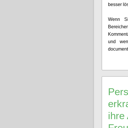
besser lö
Wenn 
Bereich
Kommenta
und we
document
Per
erkr
ihre
Fre