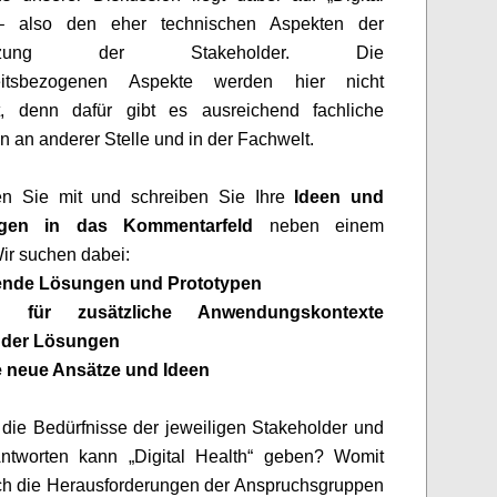
– also den eher technischen Aspekten der
stützung der Stakeholder. Die
eitsbezogenen Aspekte werden hier nicht
et, denn dafür gibt es ausreichend fachliche
n an anderer Stelle und in der Fachwelt.
ren Sie mit und
schreiben Sie Ihre
Ideen und
ngen in
das
Kommentar
feld
neben
einem
Wir suchen
dabei:
ende Lösungen und Prototypen
n für zusätzliche Anwendungskontexte
nder Lösungen
e neue Ansätze und Ideen
die Bedürfnisse der jeweiligen Stakeholder und
ntworten kann „Digital Health“ geben? Womit
ch die Herausforderungen der
Anspruchsg
ruppen