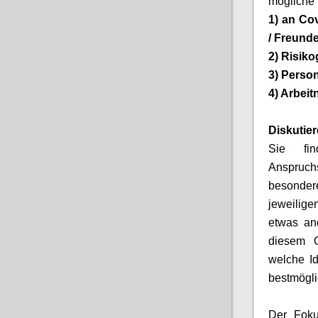
mögliche 
1)
an
Cov
/ Freunde
2) Risik
3) Perso
4) Arbeit
Diskutier
Sie fi
Anspruc
besonder
jeweilige
etwas an
diesem O
welche I
bestmögli
Der Foku