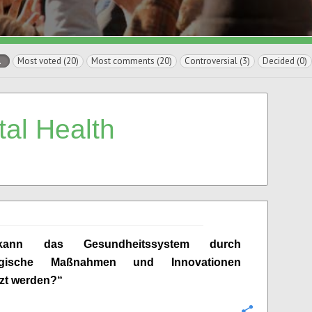
l
Most voted (20)
Most comments (20)
Controversial (3)
Decided (0)
tal
Health
 kann
das
Gesundheitssystem durch
logische Maßnahmen und Innovationen
tzt werden?“