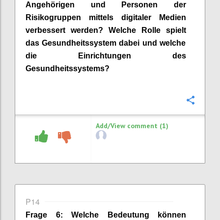
Angehörigen und Personen der
Risikogruppen mittels digitaler Medien
verbessert werden? Welche Rolle spiel
t
das Gesundheitssystem dabei und welche
die Einrichtungen des
G
e
sundhe
its
systems?
Confi
Add/View comment (1)
P14
Frage
6
:
Welche Bedeutung können