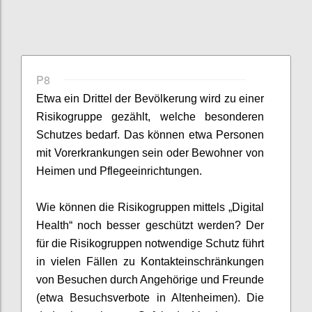
P8
Etwa ein Drittel der Bevölkerung wird zu einer
Risikogruppe gezählt, welche besonderen
Schut
zes
be
darf
. Das können etwa Personen
mit Vorerkrankungen sein oder
Bewohner von
Heimen und
Pflegee
inrichtungen
.
Wie können die Risikogruppen mittels „Digital
Health“ noch besser geschützt werden
?
Der
für die Risikogruppen notwendige Schutz führt
in vielen Fällen zu Kontakteinschränkung
en
von Besuchen
durch
Angehörige und Freunde
(etwa Besuchsverbote in Altenheimen)
.
Die