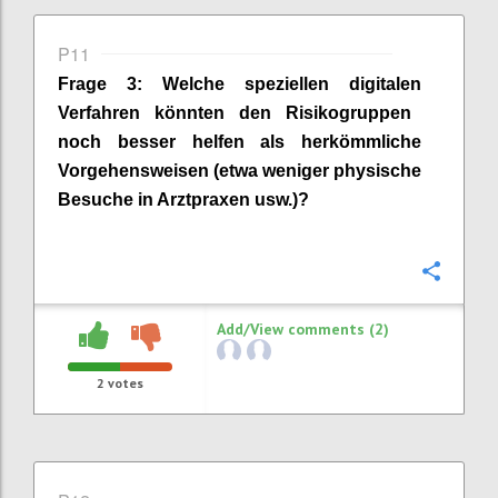
P11
Frage
3
:
Welche speziellen digital
en
Verfahren könnten den Risikogruppen
noch besser helfen als herkömmliche
Vorgehensweisen (etwa weniger physische
Besuche in Arztpraxen usw.)?
Confi
Add/View comments (2)
2
votes