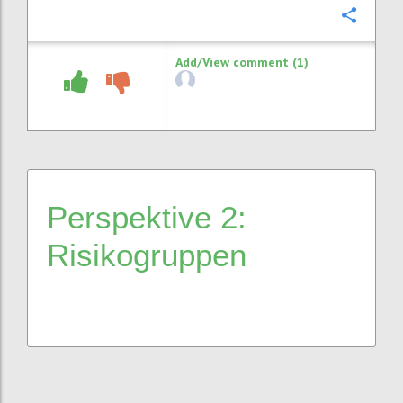
Confi
Add/View comment (1)
Perspektive 2:
Risikogruppen