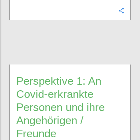
Confi
Perspektive
1
:
A
n
Covid
-erkrankte
Personen und ihre
Angehörige
n
/
Freunde