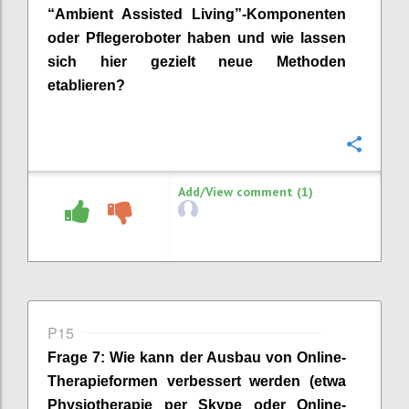
“
Ambient
Assi
s
ted
Living”-Komponenten
oder Pflegeroboter
haben
und wie lassen
sich hier gezielt neue Methoden
etablieren?
Confi
Add/View comment (1)
P15
Frage
7
:
Wie kann der
Ausbau
von
Online-
Therapieformen
verbessert werden
(etwa
Physiotherapie per Skype oder Online-