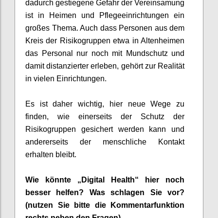
dadurch gestiegene Gefahr der
Vereinsamung
ist in Heimen und
Pflegee
inrichtungen ein
großes Thema
. Auch dass Personen aus dem
Kreis der Risikogruppen etwa in Altenheimen
d
as Personal
nur noch mit Mundschutz und
damit
distanzier
ter
erleben,
gehört zur
Realität
in vielen Einrichtungen.
E
s ist
daher
wichtig, hier neue Wege z
u
finden, wie einerseits der Schutz der
Risikogruppen gesichert werden kann und
andererseits
der menschliche Kontakt
erhalten
bleibt.
Wie könnte „Digital Health“ hier noch
besser helfen? Was schlagen Sie vor?
(nutzen Sie bitte die Kommentarfunktion
rechts neben den Fragen)