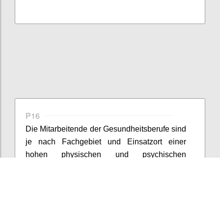
P16
Die Mitarbeite
nde
der Gesundheitsberufe sind
je nach Fachgebiet und Einsatzort einer
hohen physischen und psychischen
Belastung ausgesetzt.
Inwieweit
sind die
Mitarbeite
nden
in dieser Zeit
der
Schutzkonzepte
sensibilisiert, dass
menschliche
Nähe
und Kommunikation
neben Essen, Trinken, Körperhygien
e und