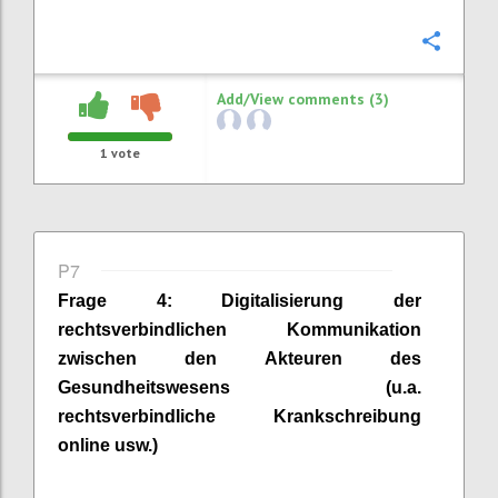
Confi
Add/View comments (3)
1
vote
P7
Frage
4
:
Digitalisierung der
rechtsverbindlichen Kommunikation
zwischen den Akteuren des
Gesundheitswesens (u.a.
rechtsverbindliche Krankschreibung
online usw.)