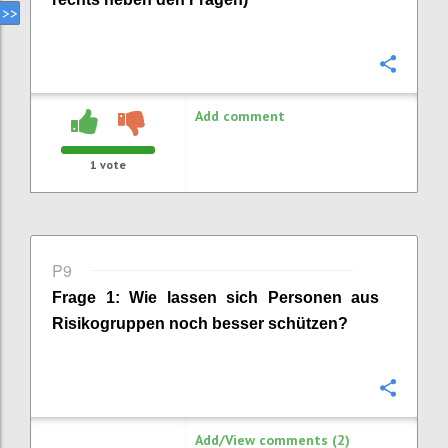
Confi
Add comment
1
vote
P9
Frage
1
:
Wie lassen sich Personen aus
Risikogruppen noch besser schützen
?
Confi
Add/View comments (2)