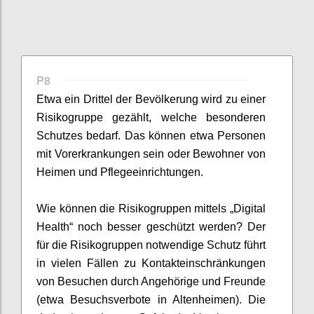
P8
Etwa ein Drittel der Bevölkerung wird zu einer
Risikogruppe gezählt, welche besonderen
Schut
zes
be
darf
. Das können etwa Personen
mit Vorerkrankungen sein oder
Bewohner von
Heimen und
Pflegee
inrichtungen
.
Wie können die Risikogruppen mittels „Digital
Health“ noch besser geschützt werden
?
Der
für die Risikogruppen notwendige Schutz führt
in vielen Fällen zu Kontakteinschränkung
en
von Besuchen
durch
Angehörige und Freunde
(etwa Besuchsverbote in Altenheimen)
.
Die