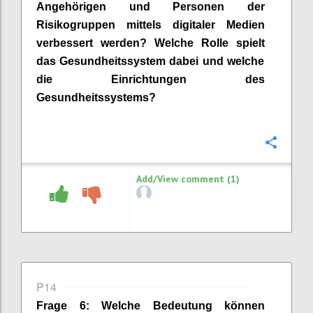
Angehörigen und Personen der
Risikogruppen mittels digitaler Medien
verbessert werden? Welche Rolle spiel
t
das Gesundheitssystem dabei und welche
die Einrichtungen des
G
e
sundhe
its
systems?
Confi
Add/View comment (1)
P14
Frage
6
:
Welche Bedeutung können