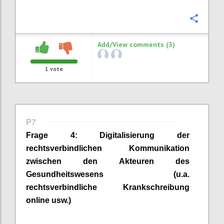
Confi
Add/View comments (3)
1
vote
P7
Frage
4
:
Digitalisierung der
rechtsverbindlichen Kommunikation
zwischen den Akteuren des
Gesundheitswesens (u.a.
rechtsverbindliche Krankschreibung
online usw.)