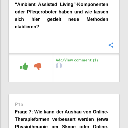
“
Ambient
Assi
s
ted
Living”-Komponenten
oder Pflegeroboter
haben
und wie lassen
sich hier gezielt neue Methoden
etablieren?
Confi
Add/View comment (1)
P15
Frage
7
:
Wie kann der
Ausbau
von
Online-
Therapieformen
verbessert werden
(etwa
Physiotherapie per Skype oder Online-