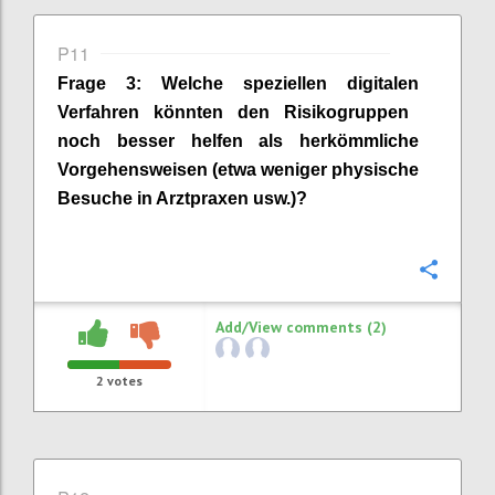
P11
Frage
3
:
Welche speziellen digital
en
Verfahren könnten den Risikogruppen
noch besser helfen als herkömmliche
Vorgehensweisen (etwa weniger physische
Besuche in Arztpraxen usw.)?
Confi
Add/View comments (2)
2
votes