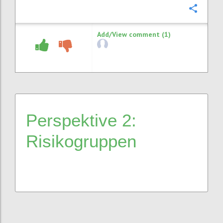
Confi
Add/View comment (1)
Perspektive 2:
Risikogruppen