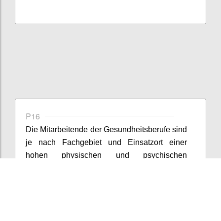
P16
Die Mitarbeite
nde
der Gesundheitsberufe sind
je nach Fachgebiet und Einsatzort einer
hohen physischen und psychischen
Belastung ausgesetzt.
Inwieweit
sind die
Mitarbeite
nden
in dieser Zeit
der
Schutzkonzepte
sensibilisiert, dass
menschliche
Nähe
und Kommunikation
neben Essen, Trinken, Körperhygien
e und