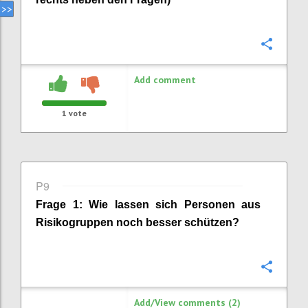
Confi
Add comment
1
vote
P9
Frage
1
:
Wie lassen sich Personen aus
Risikogruppen noch besser schützen
?
Confi
Add/View comments (2)