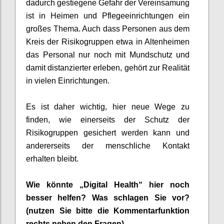
dadurch gestiegene Gefahr der
Vereinsamung
ist in Heimen und
Pflegee
inrichtungen ein
großes Thema
. Auch dass Personen aus dem
Kreis der Risikogruppen etwa in Altenheimen
d
as Personal
nur noch mit Mundschutz und
damit
distanzier
ter
erleben,
gehört zur
Realität
in vielen Einrichtungen.
E
s ist
daher
wichtig, hier neue Wege z
u
finden, wie einerseits der Schutz der
Risikogruppen gesichert werden kann und
andererseits
der menschliche Kontakt
erhalten
bleibt.
Wie könnte „Digital Health“ hier noch
besser helfen? Was schlagen Sie vor?
(nutzen Sie bitte die Kommentarfunktion
rechts neben den Fragen)