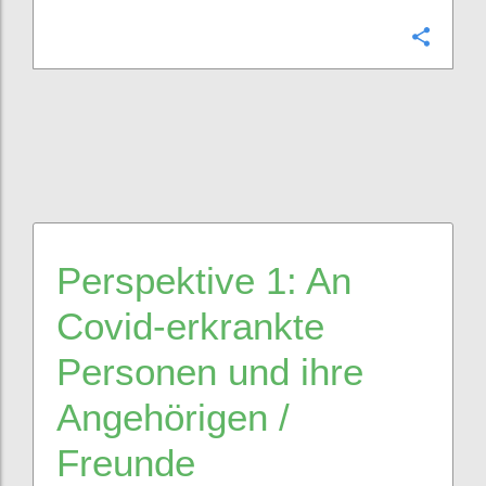
Confi
Perspektive
1
:
A
n
Covid
-erkrankte
Personen und ihre
Angehörige
n
/
Freunde