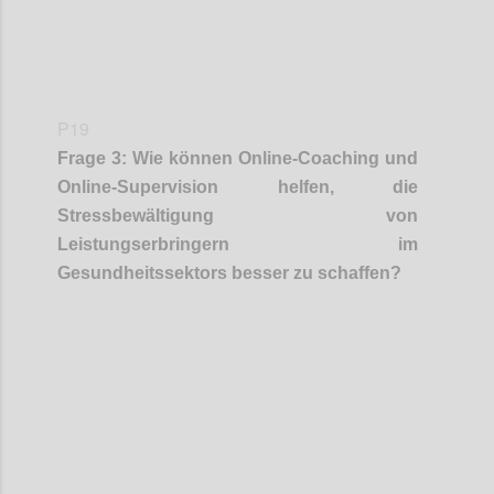
P19
Frage
3
:
Wie können Online-Coaching und
Online-Supervision helfen, die
Stressbewältigun
g
von
Leistungserbringern
im
Gesundheitssektors
besser zu schaffen
?
Confi