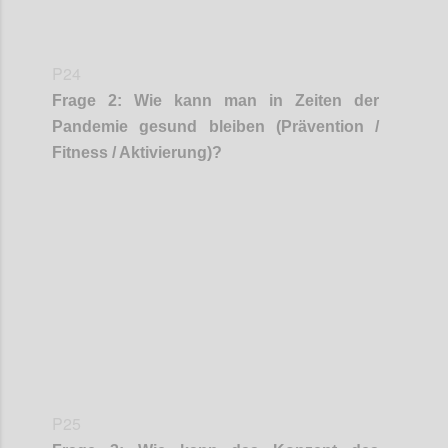
P24
Frage
2
:
Wie kann man in Zeiten der
Pandemie gesund bleiben (Prävention /
Fitness / Aktivierung)
?
Confi
P25