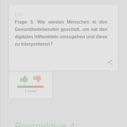
P21
Frage
5
:
Wie werden Menschen in den
Gesundheitsberufen geschult, um mit den
digitalen Hilfsmitteln umzugehen
und diese
zu interpretieren?
Confi
2
votes
Perspektive 4: