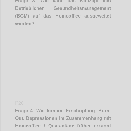
Frage
3
:
Wie kann das Konzept des
Betrieblichen Gesundheitsmanagement
(BGM) auf das Homeoffice ausgeweitet
werden?
Confi
P26
Frage
4
:
Wie können Erschöpfung, Burn-
Out, Depressionen im Zusammenhang mit
Homeoffice / Quarantäne früher erkannt