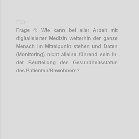
P20
Frage
4
:
Wie kann
bei aller Arbeit mit
digital
isierter
Medizin weiterhin
der ganze
Mensch im Mittelpunkt stehen und
Daten
(
Monitoring
)
nicht
alleine
führend sein in
der Beurteilung des Gesundheitsstatus
de
s Patienten/Bewohners?
Confi