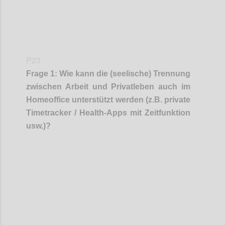
P23
Frage
1
:
Wie kann die (seelische) Trennung
zwischen Arbeit und Privatleben auch im
Homeoffice unterstützt
werden (z.B. private
Timetracker
/ Health-Apps mit Zeitfunktion
usw.)?
Confi