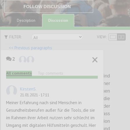
FOLLOW DISCUSSION
Discussion
Description
FILTER:
VIEW:
<< Previous paragraphs
2
P16
All comments
Top comments
Die Mitarbeite
nde
der Gesundheitsberufe sind
je nach Fachgebiet und Einsatzort einer
KirstenS.
hohen physischen und psychischen
21.01.2021 - 17:11
Belastung ausgesetzt.
Inwieweit
sind die
Meiner Erfahrung nach sind Menschen in
Mitarbeite
nden
in dieser Zeit
der
Gesundheitsberufen außer für die Tools, die sie
Schutzkonzepte
sensibilisiert, dass
im Rahmen ihrer Arbeit nutzen sehr schlecht im
menschliche
Nähe
und Kommunikation
Umgang mit digitalen Hilfsmitteln geschult. Hier
neben Essen, Trinken, Körperhygien
e und