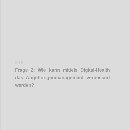
Confi
P18
Frage
2
:
Wie kann
mittels
Digital-Health
das Angehörigenmanagement
verbesser
t
werden
?
Confi