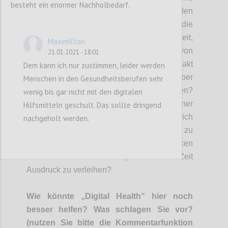
besteht ein enormer Nachholbedarf.
Schlaf zu den Grundbedürfnissen eines jeden
einzelnen gehören?
Inwieweit achte
n
d
ie
Mitarbeite
nden
auf
ihr
e eigene Gesundheit,
Maximillian
ind
em
sie
“Atempausen” beim Tragen von
21.01.2021 - 18:01
FFP2 Masken einleg
en
?
Den Kontakt
Dem kann ich nur zustimmen, leider werden
innerhalb der Einri
chtung such
en
, um über
Menschen in den Gesundheitsberufen sehr
ihre
Sorgen, Nöte, Bedenken zu reden?
wenig bis gar nicht mit den digitalen
Welche Möglichkeiten können innerhalb einer
Hilfsmitteln geschult. Das sollte dringend
Einrichtung geschaffen werden, um sich
nachgeholt werden.
digital auszutauschen, sich zu sehen
, zu
beraten
und den mitunter komplexen
Gefühl
en
in dieser anspruchsvollen Zeit
Ausdruck zu verleihen?
Wie könnte „Digital Health“ hier noch
besser helfen? Was schlagen Sie vor?
(nutzen Sie bitte die Kommentarfunktion