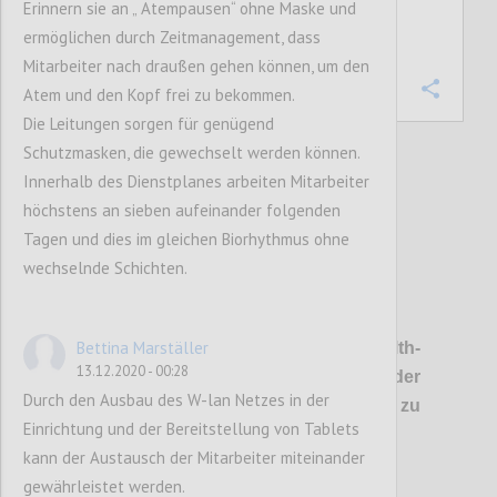
Erinnern sie an „ Atempausen“ ohne Maske und
rechts neben den Fragen)
ermöglichen durch Zeitmanagement, dass
Mitarbeiter nach draußen gehen können, um den
Confi
Atem und den Kopf frei zu bekommen.
Die Leitungen sorgen für genügend
Schutzmasken, die gewechselt werden können.
Innerhalb des Dienstplanes arbeiten Mitarbeiter
2
votes
höchstens an sieben aufeinander folgenden
Tagen und dies im gleichen Biorhythmus ohne
wechselnde Schichten.
P17
Bettina Marställer
Frage
1
:
Wie können Digital-Health-
13.12.2020 - 00:28
Konzepte
den Mitarbeitern der
Durch den Ausbau des W-lan Netzes in der
Gesundheitsberufe
helfen, ihre Arbeit zu
Einrichtung und der Bereitstellung von Tablets
erleichtern?
kann der Austausch der Mitarbeiter miteinander
gewährleistet werden.