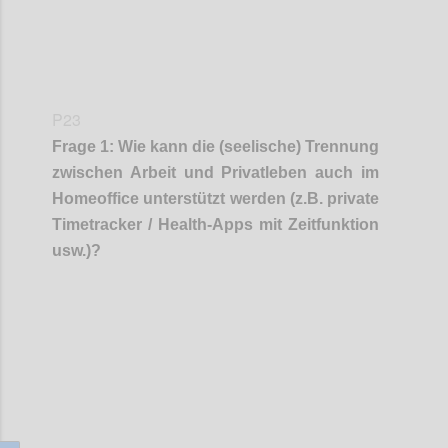
P23
Frage
1
:
Wie kann die (seelische) Trennung
zwischen Arbeit und Privatleben auch im
Homeoffice unterstützt
werden (z.B. private
Timetracker
/ Health-Apps mit Zeitfunktion
usw.)?
Confi