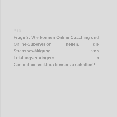
P19
Frage
3
:
Wie können Online-Coaching und
Online-Supervision helfen, die
Stressbewältigun
g
von
Leistungserbringern
im
Gesundheitssektors
besser zu schaffen
?
Confi