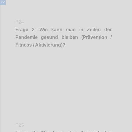
P24
Frage
2
:
Wie kann man in Zeiten der
Pandemie gesund bleiben (Prävention /
Fitness / Aktivierung)
?
Confi
P25