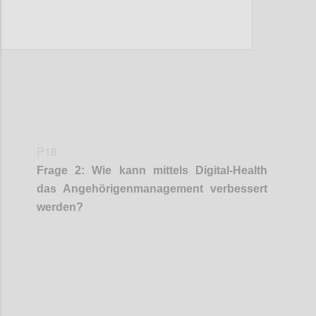
Confi
P18
Frage
2
:
Wie kann
mittels
Digital-Health
das Angehörigenmanagement
verbesser
t
werden
?
Confi