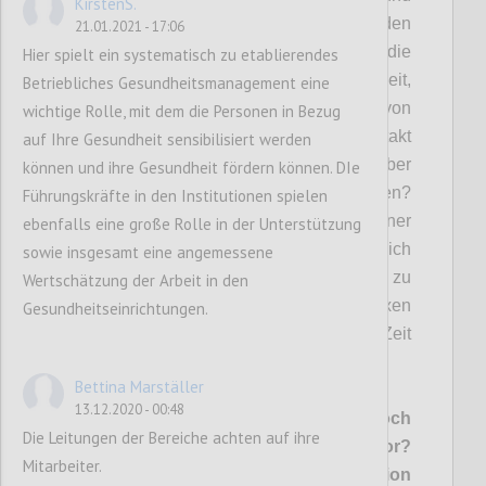
KirstenS.
Schlaf zu den Grundbedürfnissen eines jeden
21.01.2021 - 17:06
einzelnen gehören?
Inwieweit achte
n
d
ie
Hier spielt ein systematisch zu etablierendes
Mitarbeite
nden
auf
ihr
e eigene Gesundheit,
Betriebliches Gesundheitsmanagement eine
ind
em
sie
“Atempausen” beim Tragen von
wichtige Rolle, mit dem die Personen in Bezug
FFP2 Masken einleg
en
?
Den Kontakt
auf Ihre Gesundheit sensibilisiert werden
innerhalb der Einri
chtung such
en
, um über
können und ihre Gesundheit fördern können. DIe
ihre
Sorgen, Nöte, Bedenken zu reden?
Führungskräfte in den Institutionen spielen
Welche Möglichkeiten können innerhalb einer
ebenfalls eine große Rolle in der Unterstützung
Einrichtung geschaffen werden, um sich
sowie insgesamt eine angemessene
digital auszutauschen, sich zu sehen
, zu
Wertschätzung der Arbeit in den
beraten
und den mitunter komplexen
Gesundheitseinrichtungen.
Gefühl
en
in dieser anspruchsvollen Zeit
Ausdruck zu verleihen?
Bettina Marställer
13.12.2020 - 00:48
Wie könnte „Digital Health“ hier noch
Die Leitungen der Bereiche achten auf ihre
besser helfen? Was schlagen Sie vor?
Mitarbeiter.
(nutzen Sie bitte die Kommentarfunktion