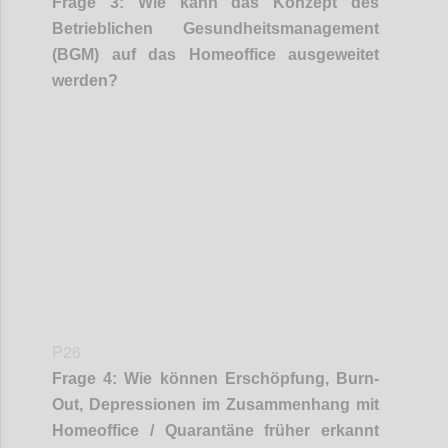
Frage
3
:
Wie kann das Konzept des
Betrieblichen Gesundheitsmanagement
(BGM) auf das Homeoffice ausgeweitet
werden?
Confi
P26
Frage
4
:
Wie können Erschöpfung, Burn-
Out, Depressionen im Zusammenhang mit
Homeoffice / Quarantäne früher erkannt