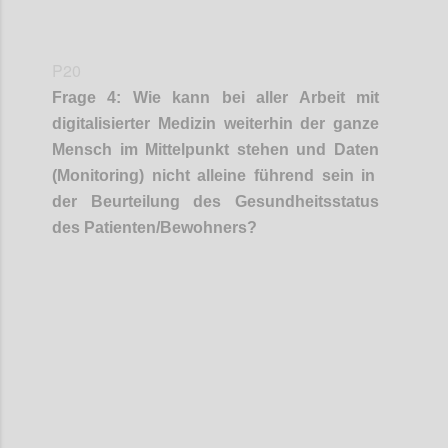
P20
Frage
4
:
Wie kann
bei aller Arbeit mit
digital
isierter
Medizin weiterhin
der ganze
Mensch im Mittelpunkt stehen und
Daten
(
Monitoring
)
nicht
alleine
führend sein in
der Beurteilung des Gesundheitsstatus
de
s Patienten/Bewohners?
Confi