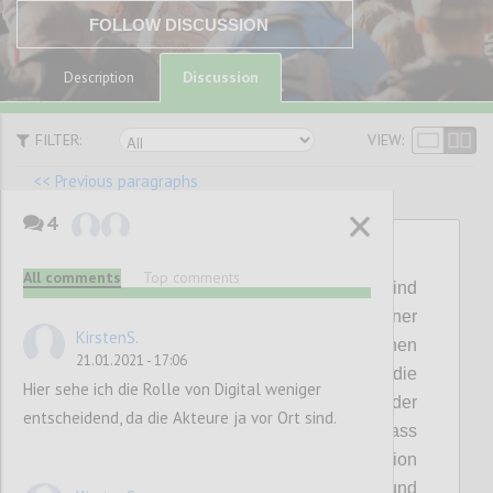
FOLLOW DISCUSSION
Discussion
Description
FILTER:
VIEW:
<< Previous paragraphs
4
P16
All comments
Top comments
Die Mitarbeite
nde
der Gesundheitsberufe sind
je nach Fachgebiet und Einsatzort einer
KirstenS.
hohen physischen und psychischen
21.01.2021 - 17:06
Belastung ausgesetzt.
Inwieweit
sind die
Hier sehe ich die Rolle von Digital weniger
Mitarbeite
nden
in dieser Zeit
der
entscheidend, da die Akteure ja vor Ort sind.
Schutzkonzepte
sensibilisiert, dass
menschliche
Nähe
und Kommunikation
neben Essen, Trinken, Körperhygien
e und