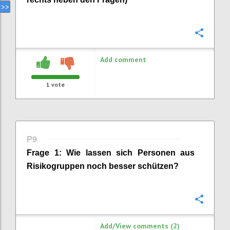
Confi
Add comment
1
vote
P9
Frage
1
:
Wie lassen sich Personen aus
Risikogruppen noch besser schützen
?
Confi
Add/View comments (2)