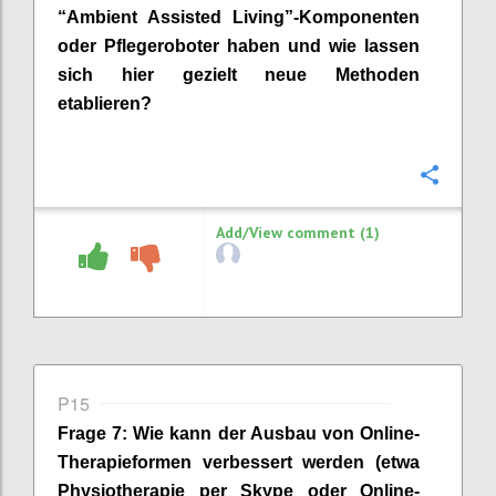
“
Ambient
Assi
s
ted
Living”-Komponenten
oder Pflegeroboter
haben
und wie lassen
sich hier gezielt neue Methoden
etablieren?
Confi
Add/View comment (1)
P15
Frage
7
:
Wie kann der
Ausbau
von
Online-
Therapieformen
verbessert werden
(etwa
Physiotherapie per Skype oder Online-