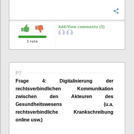
Confi
Add/View comments (3)
1
vote
P7
Frage
4
:
Digitalisierung der
rechtsverbindlichen Kommunikation
zwischen den Akteuren des
Gesundheitswesens (u.a.
rechtsverbindliche Krankschreibung
online usw.)