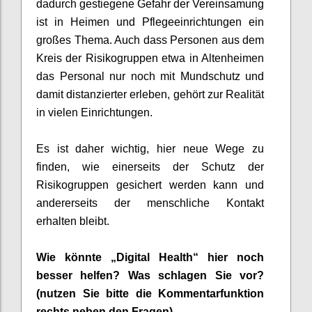
dadurch gestiegene Gefahr der
Vereinsamung
ist in Heimen und
Pflegee
inrichtungen ein
großes Thema
. Auch dass Personen aus dem
Kreis der Risikogruppen etwa in Altenheimen
d
as Personal
nur noch mit Mundschutz und
damit
distanzier
ter
erleben,
gehört zur
Realität
in vielen Einrichtungen.
E
s ist
daher
wichtig, hier neue Wege z
u
finden, wie einerseits der Schutz der
Risikogruppen gesichert werden kann und
andererseits
der menschliche Kontakt
erhalten
bleibt.
Wie könnte „Digital Health“ hier noch
besser helfen? Was schlagen Sie vor?
(nutzen Sie bitte die Kommentarfunktion
rechts neben den Fragen)