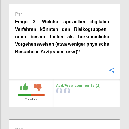
P11
Frage
3
:
Welche speziellen digital
en
Verfahren könnten den Risikogruppen
noch besser helfen als herkömmliche
Vorgehensweisen (etwa weniger physische
Besuche in Arztpraxen usw.)?
Confi
Add/View comments (2)
2
votes