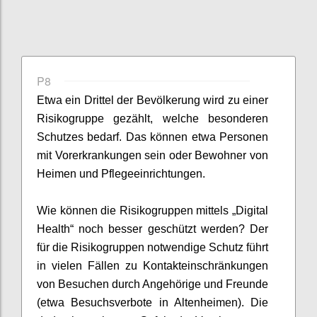
P8
Etwa ein Drittel der Bevölkerung wird zu einer
Risikogruppe gezählt, welche besonderen
Schut
zes
be
darf
. Das können etwa Personen
mit Vorerkrankungen sein oder
Bewohner von
Heimen und
Pflegee
inrichtungen
.
Wie können die Risikogruppen mittels „Digital
Health“ noch besser geschützt werden
?
Der
für die Risikogruppen notwendige Schutz führt
in vielen Fällen zu Kontakteinschränkung
en
von Besuchen
durch
Angehörige und Freunde
(etwa Besuchsverbote in Altenheimen)
.
Die