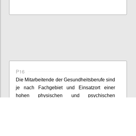
P16
Die Mitarbeite
nde
der Gesundheitsberufe sind
je nach Fachgebiet und Einsatzort einer
hohen physischen und psychischen
Belastung ausgesetzt.
Inwieweit
sind die
Mitarbeite
nden
in dieser Zeit
der
Schutzkonzepte
sensibilisiert, dass
menschliche
Nähe
und Kommunikation
neben Essen, Trinken, Körperhygien
e und