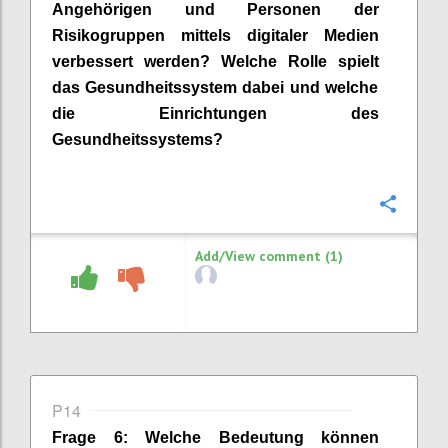
Angehörigen und Personen der
Risikogruppen mittels digitaler Medien
verbessert werden? Welche Rolle spiel
t
das Gesundheitssystem dabei und welche
die Einrichtungen des
G
e
sundhe
its
systems?
Confi
Add/View comment (1)
P14
Frage
6
:
Welche Bedeutung können