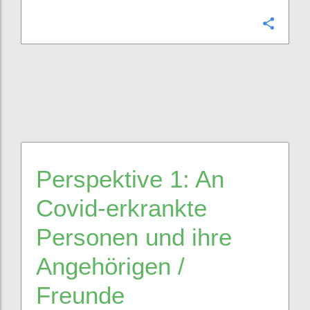
Confi
Perspektive
1
:
A
n
Covid
-erkrankte
Personen und ihre
Angehörige
n
/
Freunde