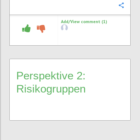
Confi
Add/View comment (1)
Perspektive 2:
Risikogruppen