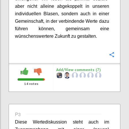
aber nicht alleine abgekoppelt in unseren
individuellen Blasen, sondern auch in einer
Gemeinschaft, in der verbindende Werte dazu
führen können, gemeinsam eine
wünschenswertere Zukunft zu ge
s
talten.
Confi
Add/View comments (7)
14
votes
P3
Die
se
Wertediskussion steht auch im