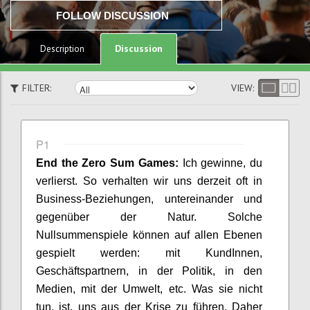
FOLLOW DISCUSSION
Discussion
Description
FILTER:
VIEW:
P1
End
the
Zero
Sum
Games:
Ich gewinne, du
verlierst.
So verhalten wir uns derzeit oft in
Business-Beziehungen,
untereinander
und
gegenüber der
Natur.
Solche
Nullsummenspiele können auf allen Ebenen
gespielt werden: mit
Kund
Innen
,
Geschäftspartner
n
,
in der
Politik,
in den
Medien
, mit der Umwelt,
etc
.
Was sie nicht
tun, ist, uns aus der Krise zu führen. Daher