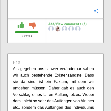
Confi
Add/View comments (5)
8
votes
P10
Als
gegeben uns schwer veränderbar sahen
wir
auch
bestehende Existenzängste. Dass
sie da sind, ist ein Faktum, mit dem wir
umgehen müssen. Daher gab es auch den
Vorschlag eines fairen Auffangnetze
s. Wobei
damit nicht so sehr das Auffangen von Airlines
etc., sondern das Auffangen des Individuums