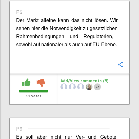
P5
Der Markt alleine kann das nicht lösen. Wir
sehen hier die Notwendigkeit zu g
esetzliche
n
Rahmenbedingungen und
Regulatorien
,
sowohl au
f
nationaler als auch auf EU-Ebene
.
Confi
Add/View comments (9)
2
+
11
votes
P6
Es soll aber nicht nur
Ver
- und Gebote,