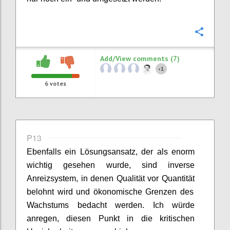
Confi
Add/View comments (7)
1
+
6
votes
P13
Ebenfalls ein Lösungsansatz, der als enorm
wichtig gesehen wurde, sind i
nverse
Anreizsystem
, in denen
Qualität vor Quantität
belohnt wird und ö
konomische Grenzen des
Wachstums
bedacht werden. Ich würde
anregen, diesen Punkt in die kritischen