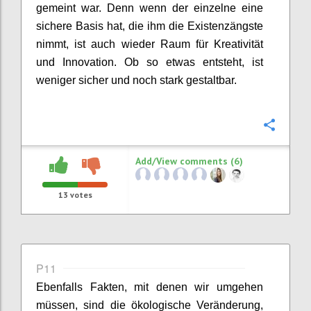
gemeint war. Denn wenn der einzelne eine
sichere Basis hat, die ihm die Existenzängste
nimmt, ist auch wieder Raum für Kreativität
und Innovation. Ob so etwas entsteht, ist
weniger sicher und noch stark gestaltbar.
Confi
Add/View comments (6)
13
votes
P11
Ebenfalls Fakt
en
, mit de
nen
wir umgehen
müssen,
sind
die ökologische Veränderung
,