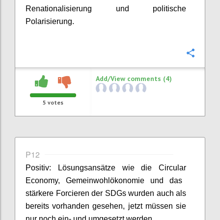
Renationalisierung und politische
Polarisierung.
Confi
Add/View comments (4)
5
votes
P12
Positiv: Lösungsansätze wie die
Circular
Economy, Gemeinwohlökonomie und das
stärkere Forcieren der SDGs wurden auch als
bereits vorhanden gesehen, jetzt müssen sie
nur noch ein- und umgesetzt werden.