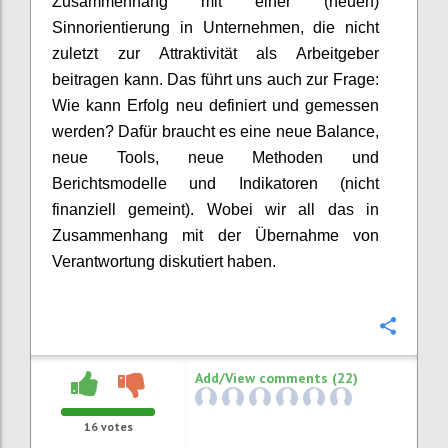
Zusammenhang mit
einer (neuen)
Sinnorientierung
in
Unternehmen, die nicht
zuletzt zur
Attraktivität als Arbeitgeber
beitragen kann.
Das führt uns auch zur Frage:
Wie kann Erfolg neu definiert und gemessen
werden?
Dafür braucht es eine n
eue Balance
,
n
eue Tools,
neue
Methoden
und
Bericht
smodelle und
Indi
katoren
(nicht
finanziell
gemeint
)
.
Wobei wir
all
das in
Zusammenhang mit der Übernahme
von
Verantwortung diskutiert haben
.
Confi
Add/View comments (22)
16
votes