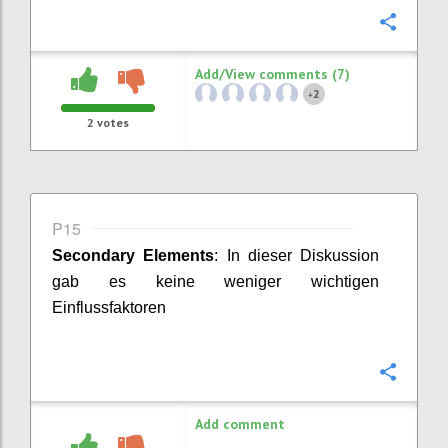
Confi
Add/View comments (7)
2
+
2
votes
P15
Secondary
Elements
:
In dieser Diskussion
gab es keine weniger wichtigen
Einflussfaktoren
Confi
Add comment