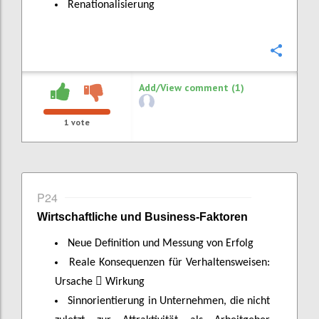
Renationalisierung
Confi
Add/View comment (1)
1
vote
P24
Wirtschaftliche
und Business-
Faktoren
Neue Definition und Messung von Erfolg
Reale Konsequenzen für Verhaltensweisen:

Ursache
Wirkung
Sinnorientierung in Unternehmen, die nicht