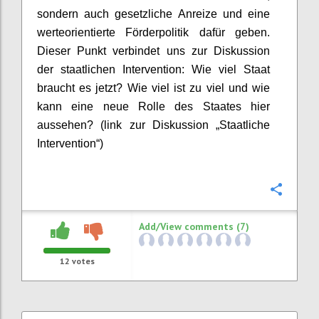
sondern auch g
esetzliche Anreize
und
eine
werteorientierte
Förder
politik
dafür geben.
Dieser Punkt verbindet uns zur
Diskussion
der
staatliche
n
Intervention: Wie viel Staat
braucht es jetzt?
Wie viel ist zu viel und wie
kann eine neue Rolle des Staates hier
aussehen? (link zur Diskussion „Staatliche
Intervention“)
Confi
Add/View comments (7)
12
votes