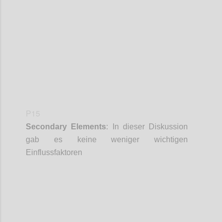
Confi
P15
Secondary
Elements
:
In dieser Diskussion
gab es keine weniger wichtigen
Einflussfaktoren
Confi