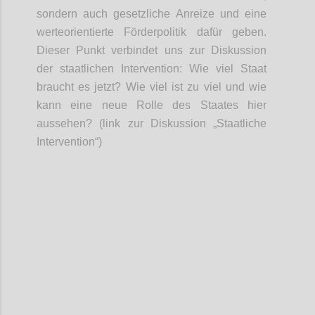
sondern auch g
esetzliche Anreize
und
eine
werteorientierte
Förder
politik
dafür geben.
Dieser Punkt verbindet uns zur
Diskussion
der
staatliche
n
Intervention: Wie viel Staat
braucht es jetzt?
Wie viel ist zu viel und wie
kann eine neue Rolle des Staates hier
aussehen? (link zur Diskussion „Staatliche
Intervention“)
Confi