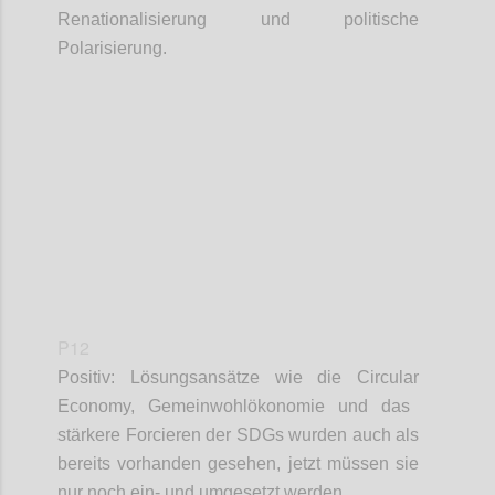
Renationalisierung und politische
Polarisierung.
Confi
P12
Positiv: Lösungsansätze wie die
Circular
Economy, Gemeinwohlökonomie und das
stärkere Forcieren der SDGs wurden auch als
bereits vorhanden gesehen, jetzt müssen sie
nur noch ein- und umgesetzt werden.