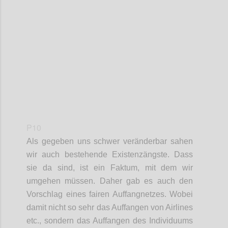
Confi
P10
Als
gegeben uns schwer veränderbar sahen
wir
auch
bestehende Existenzängste. Dass
sie da sind, ist ein Faktum, mit dem wir
umgehen müssen. Daher gab es auch den
Vorschlag eines fairen Auffangnetze
s. Wobei
damit nicht so sehr das Auffangen von Airlines
etc., sondern das Auffangen des Individuums