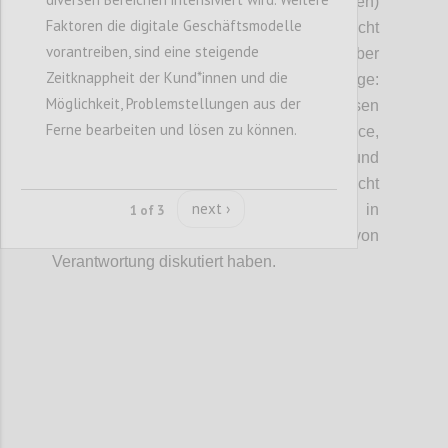
Zusammenhang mit
einer (neuen)
Faktoren die digitale Geschäftsmodelle
Sinnorientierung
in
Unternehmen, die nicht
vorantreiben, sind eine steigende
zuletzt zur
Attraktivität als Arbeitgeber
Zeitknappheit der Kund*innen und die
beitragen kann.
Das führt uns auch zur Frage:
Möglichkeit, Problemstellungen aus der
Wie kann Erfolg neu definiert und gemessen
Ferne bearbeiten und lösen zu können.
werden?
Dafür braucht es eine n
eue Balance
,
n
eue Tools,
neue
Methoden
und
Bericht
smodelle und
Indi
katoren
(nicht
next ›
finanziell
gemeint
1 of 3
)
.
Wobei wir
all
das in
Zusammenhang mit der Übernahme
von
Verantwortung diskutiert haben
.
Confi