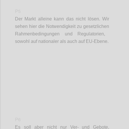
P5
Der Markt alleine kann das nicht lösen. Wir
sehen hier die Notwendigkeit zu g
esetzliche
n
Rahmenbedingungen und
Regulatorien
,
sowohl au
f
nationaler als auch auf EU-Ebene
.
Confi
P6
Es soll aber nicht nur
Ver
- und Gebote,