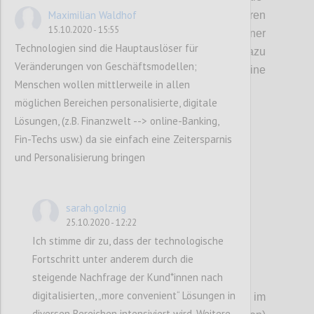
Maximilian Waldhof
aber nicht alleine abgekoppelt in unseren
15.10.2020 - 15:55
individuellen Blasen, sondern auch in einer
Technologien sind die Hauptauslöser für
Gemeinschaft, in der verbindende Werte dazu
Veränderungen von Geschäftsmodellen;
führen können, gemeinsam eine
Menschen wollen mittlerweile in allen
wünschenswertere Zukunft zu ge
s
talten.
möglichen Bereichen personalisierte, digitale
Lösungen, (z.B. Finanzwelt --> online-Banking,
Confi
Fin-Techs usw.) da sie einfach eine Zeitersparnis
und Personalisierung bringen
sarah.golznig
25.10.2020 - 12:22
Ich stimme dir zu, dass der technologische
Fortschritt unter anderem durch die
P3
steigende Nachfrage der Kund*innen nach
digitalisierten, „more convenient“ Lösungen in
Die
se
Wertediskussion steht auch im
diversen Bereichen intensiviert wird. Weitere