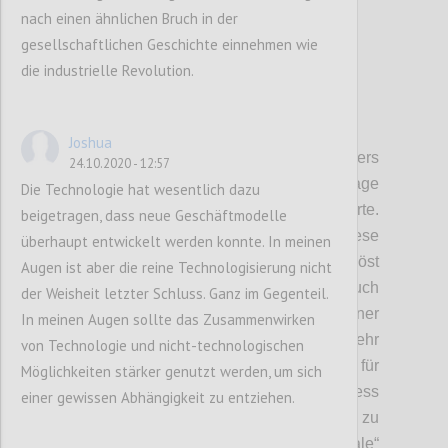
nach einen ähnlichen Bruch in der
gesellschaftlichen Geschichte einnehmen wie
die industrielle Revolution.
P2
Joshua
Kritische Unsicherheiten
: Als besonders
24.10.2020 - 12:57
kritisch und unsicher erschien uns die Frage
Die Technologie hat wesentlich dazu
gemeinsamer
bzw. verbindender
Werte.
beigetragen, dass neue Geschäftmodelle
Wobei wir uns bewusst sind, dass diese
überhaupt entwickelt werden konnte. In meinen
Wertediskussion nicht so einfach gelöst
Augen ist aber die reine Technologisierung nicht
werden kann. Gerade bei Werten ist auch
der Weisheit letzter Schluss. Ganz im Gegenteil.
Diversität wichtig, um den
E
inzelnen in seiner
In meinen Augen sollte das Zusammenwirken
Kreativität und seiner Entfaltung nicht zu sehr
von Technologie und nicht-technologischen
zu beschränken.
Zu starke
Konformität ist
für
Möglichkeiten stärker genutzt werden, um sich
die Entstehung von Innovationen im Business
einer gewissen Abhängigkeit zu entziehen.
Bereich, die wir jetzt dringend benötigend, zu
einengend
.
Wir leben
als „
animal
soziale“