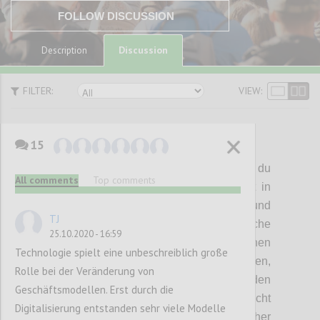
FOLLOW DISCUSSION
Discussion
Description
FILTER:
VIEW:
15
P1
End
the
Zero
Sum
Games:
Ich gewinne, du
All comments
Top comments
verlierst.
So verhalten wir uns derzeit oft in
Business-Beziehungen,
untereinander
und
TJ
gegenüber der
Natur.
Solche
25.10.2020 - 16:59
Nullsummenspiele können auf allen Ebenen
Technologie spielt eine unbeschreiblich große
gespielt werden: mit
Kund
Innen
,
Rolle bei der Veränderung von
Geschäftspartner
n
,
in der
Politik,
in den
Geschäftsmodellen. Erst durch die
Medien
, mit der Umwelt,
etc
.
Was sie nicht
Digitalisierung entstanden sehr viele Modelle
tun, ist, uns aus der Krise zu führen. Daher