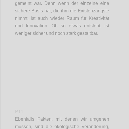
gemeint war. Denn wenn der einzelne eine
sichere Basis hat, die ihm die Existenzängste
nimmt, ist auch wieder Raum für Kreativität
und Innovation. Ob so etwas entsteht, ist
weniger sicher und noch stark gestaltbar.
Confi
P11
Ebenfalls Fakt
en
, mit de
nen
wir umgehen
müssen,
sind
die ökologische Veränderung
,