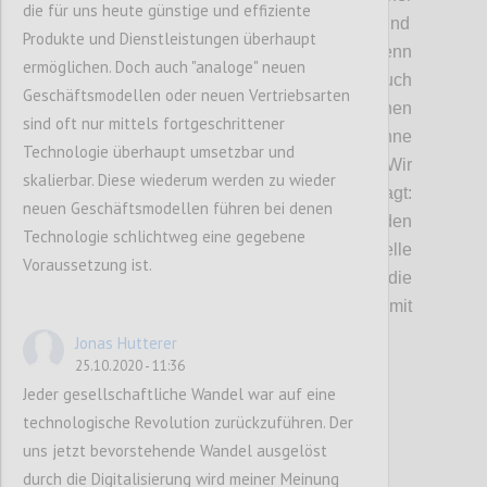
die für uns heute günstige und effiziente
müssen
wir
neue Formen des Umgangs
und
Produkte und Dienstleistungen überhaupt
nachhaltigere Geschäftsmodelle
finden.
Denn
ermöglichen. Doch auch "analoge" neuen
ein echtes Nullsummenspiel, ist, wie auch
Geschäftsmodellen oder neuen Vertriebsarten
diskutiert wurde, eine Illusion. Wir können
sind oft nur mittels fortgeschrittener
anderen oder
der
Natur nicht schaden, ohne
Technologie überhaupt umsetzbar und
langfristig
auch uns selbst zu schaden.
Wir
skalierbar. Diese wiederum werden zu wieder
haben uns in dieser Diskussion daher gefragt:
neuen Geschäftsmodellen führen bei denen
Wie können Nullsummenspiele vermieden
Technologie schlichtweg eine gegebene
werden und nachhaltigere Geschäftsmodelle
Voraussetzung ist.
entstehen?
Welche Faktoren beeinflussen die
Entwicklung neuer Geschäftsmodelle mit
mehr ökonomischen Puffern?
Jonas Hutterer
25.10.2020 - 11:36
Jeder gesellschaftliche Wandel war auf eine
Confi
technologische Revolution zurückzuführen. Der
uns jetzt bevorstehende Wandel ausgelöst
durch die Digitalisierung wird meiner Meinung