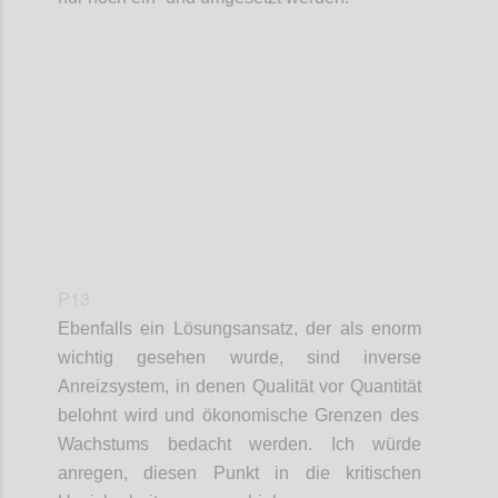
Confi
P13
Ebenfalls ein Lösungsansatz, der als enorm
wichtig gesehen wurde, sind i
nverse
Anreizsystem
, in denen
Qualität vor Quantität
belohnt wird und ö
konomische Grenzen des
Wachstums
bedacht werden. Ich würde
anregen, diesen Punkt in die kritischen