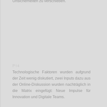
Unsicherheiten zu verschieben.
Confi
P14
Technologische Faktoren wurden aufgrund
der Zeit wenig diskutiert, zwei Inputs dazu aus
der Online-Diskussion wurden nachträglich in
die Matrix eingefügt: Neue Impulse für
Innovation und Digitale Teams.