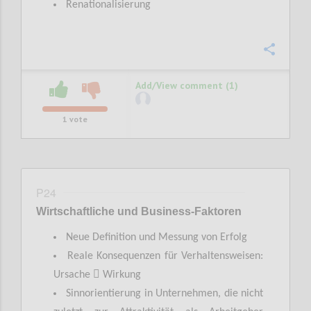
Renationalisierung
Confi
Add/View comment (1)
1
vote
P24
Wirtschaftliche
und Business-
Faktoren
Neue Definition und Messung von Erfolg
Reale Konsequenzen für Verhaltensweisen:

Ursache
Wirkung
Sinnorientierung in Unternehmen, die nicht