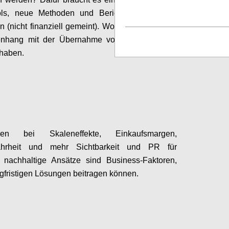
ols,
neue
Methoden
und
Bericht
smodelle und
en
(nicht finanziell
gemeint
)
.
Wobei wir
all
das in
nhang mit der Übernahme
von
Verantwortung
t haben
.
Configure
ungen bei
Skaleneffekte, Einkaufsmargen
,
ahrheit und mehr Sichtbarkeit und PR für
, nachhaltige Ansätze sind Business-Faktoren,
ngfristigen Lösungen beitragen können.
Configure