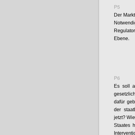
P5
Der Markt
Notwendi
Regulator
Ebene
.
P6
Es soll 
g
esetzlic
dafür geb
der
staat
jetzt?
Wie 
Staates h
Interventi