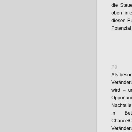
die Steue
oben
lin
diesen Pu
Potenzial 
P9
Als beson
Verände
wird –
u
Opportuni
Nachteile
in Bet
Chance
/
O
Veränder