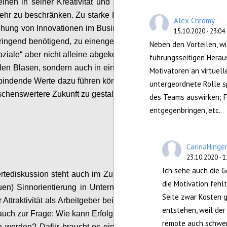
elnen in seiner Kreativität und seiner Entfaltung
sehr zu beschränken.
Zu starke
Konformität ist
für
Alex Chromy
ehung von Innovationen im Business Bereich, die
15.10.2020 - 23:04
 dringend benötigend, zu einengend
.
Wir leben
als
Neben den Vorteilen, w
ziale“
aber nicht alleine abgekoppelt in unseren
führungsseitigen Herau
llen Blasen, sondern auch in einer Gemeinschaft,
Motivatoren an virtuel
rbindende Werte dazu führen können, gemeinsam
untergeordnete Rolle s
chenswertere Zukunft zu ge
s
talten.
des Teams auswirken; 
entgegenbringen, etc.
Configure
CarinaHinge
23.10.2020 - 1
Ich sehe auch die Ge
tediskussion steht auch im Zusammenhang mit
die Motivation fehlt
euen)
Sinnorientierung
in
Unternehmen, die nicht
Seite zwar Kosten g
r
Attraktivität als Arbeitgeber
beitragen kann.
Das
entstehen, weil der
 auch zur Frage:
Wie kann Erfolg neu definiert und
remote auch schwer 
n werden?
Dafür braucht es eine n
eue Balance
,