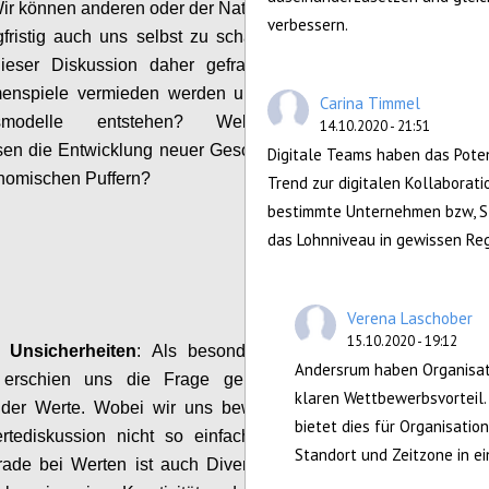
 Wir können anderen oder
der
Natur nicht schaden,
verbessern.
gfristig
auch uns selbst zu schaden.
Wir haben
ieser Diskussion daher gefragt:
Wie können
enspiele vermieden werden und nachhaltigere
Carina Timmel
tsmodelle entstehen?
Welche Faktoren
14.10.2020 - 21:51
sen die Entwicklung neuer Geschäftsmodelle mit
Digitale Teams haben das Potent
nomischen Puffern?
Trend zur digitalen Kollaborat
bestimmte Unternehmen bzw, St
Configure
das Lohnniveau in gewissen Regi
Verena Laschober
15.10.2020 - 19:12
e Unsicherheiten
: Als besonders kritisch und
Andersrum haben Organisati
r erschien uns die Frage gemeinsamer
bzw.
klaren Wettbewerbsvorteil
nder
Werte.
Wobei wir uns bewusst sind, dass
bietet dies für Organisatio
rtediskussion nicht so einfach gelöst werden
Standort und Zeitzone in 
ade bei Werten ist auch Diversität wichtig, um