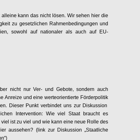
 alleine kann das nicht lösen. Wir sehen hier die
gkeit zu g
esetzliche
n
Rahmenbedingungen und
ien
, sowohl au
f
nationaler als auch auf EU-
Configure
aber nicht nur
Ver
- und Gebote, sondern auch
he Anreize
und
eine
werteorientierte
Förder
politik
en. Dieser Punkt verbindet uns zur
Diskussion
liche
n
Intervention: Wie viel Staat braucht es
viel ist zu viel und wie kann eine neue Rolle des
ier aussehen? (link zur Diskussion „Staatliche
on“)