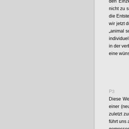
den
E
inz
nicht zu 
die Entst
wir jetzt
„
animal
so
individue
in der ve
eine wüns
P3
Die
se
Wer
einer (n
zuletzt zu
führt uns
gemesse