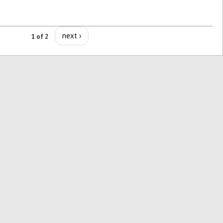
next ›
1 of 2