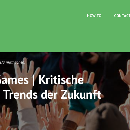
Skip to main content
HOW TO
CONTAC
 Du mitmachen!"
ames | Kritische
 Trends der Zukunft