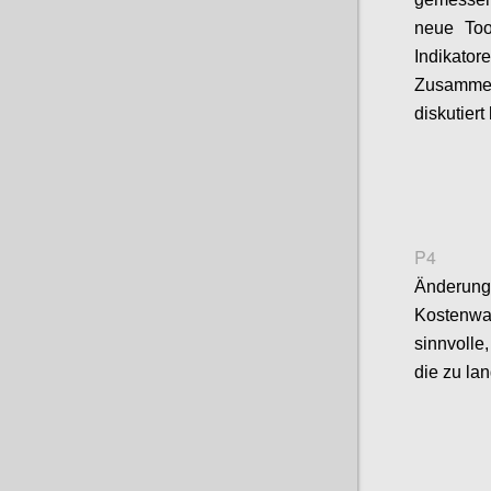
n
eue To
Indi
kator
Zusamme
diskutier
P4
Änder
Kostenw
sinnvolle
die zu la