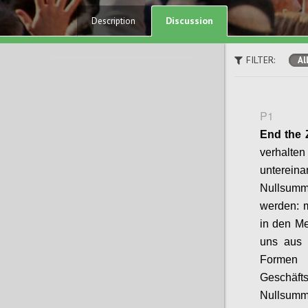
Discussion
Description
FILTER:
Al
P1
End
the
verhalten
untereina
Nullsumm
werden: 
in den
Me
uns aus 
Forme
Geschäft
Nullsumm