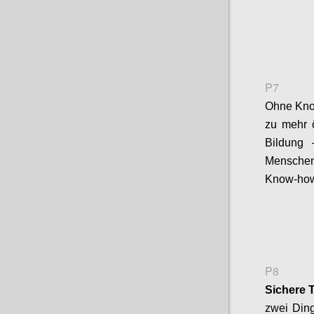
P7
Ohne Kno
zu mehr 
Bildung 
Mensch
Know-how
P8
Sichere 
zwei Ding