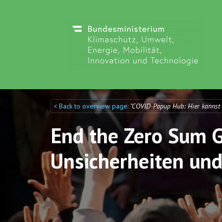
< Back to overview page:
"COVID-Popup Hub: Hier kannst
Discuto
Discuto
End the Zero Sum G
Unsicherheiten und