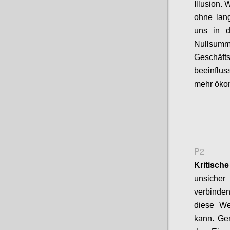
Illusion.
ohne
lan
uns in d
Nullsumm
Geschäf
beeinflus
mehr öko
P2
Kritisch
unsiche
verbinde
diese We
kann. Ger