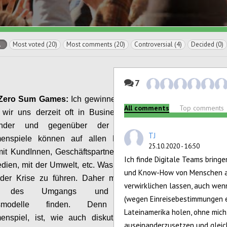
l
Most voted (20)
Most comments (20)
Controversial (4)
Decided (0)
7
Zero
Sum
Games:
Ich gewinne, du verlierst.
So
All comments
Top comments
 wir uns derzeit oft in Business-Beziehungen,
nder
und gegenüber der
Natur.
Solche
TJ
enspiele können auf allen Ebenen gespielt
25.10.2020 - 16:50
mit
Kund
Innen
, Geschäftspartner
n
,
in der
Politik,
Ich finde Digitale Teams bring
dien
, mit der Umwelt,
etc
.
Was sie nicht tun, ist,
und Know-How von Menschen aus
der Krise zu führen. Daher
müssen
wir
neue
verwirklichen lassen, auch wenn
n des Umgangs
und
nachhaltigere
(wegen Einreisebestimmungen et
smodelle
finden.
Denn ein echtes
Lateinamerika holen, ohne mic
enspiel, ist, wie auch diskutiert wurde, eine
auseinanderzusetzen und gleic