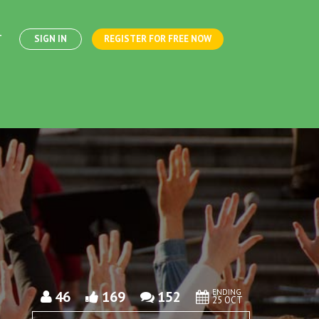
T
SIGN IN
REGISTER FOR FREE NOW
ENDING
46
169
152
25 OCT