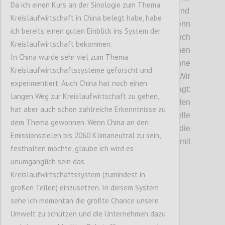
Da ich einen Kurs an der Sinologie zum Thema
müssen
wir
neue Formen des Umgangs
und
Kreislaufwirtschaft in China belegt habe, habe
nachhaltigere Geschäftsmodelle
finden.
Denn
ich bereits einen guten Einblick ins System der
ein echtes Nullsummenspiel, ist, wie auch
Kreislaufwirtschaft bekommen.
diskutiert wurde, eine Illusion. Wir können
In China wurde sehr viel zum Thema
anderen oder
der
Natur nicht schaden, ohne
Kreislaufwirtschaftssysteme geforscht und
langfristig
auch uns selbst zu schaden.
Wir
experimentiert. Auch China hat noch einen
haben uns in dieser Diskussion daher gefragt:
langen Weg zur Kreislaufwirtschaft zu gehen,
Wie können Nullsummenspiele vermieden
hat aber auch schon zahlreiche Erkenntnisse zu
werden und nachhaltigere Geschäftsmodelle
dem Thema gewonnen. Wenn China an den
entstehen?
Welche Faktoren beeinflussen die
Emissionszielen bis 2060 Klimaneutral zu sein,
Entwicklung neuer Geschäftsmodelle mit
festhalten möchte, glaube ich wird es
mehr ökonomischen Puffern?
unumgänglich sein das
Kreislaufwirtschaftssystem (zumindest in
großen Teilen) einzusetzen. In diesem System
Confi
sehe ich momentan die größte Chance unsere
Umwelt zu schützen und die Unternehmen dazu