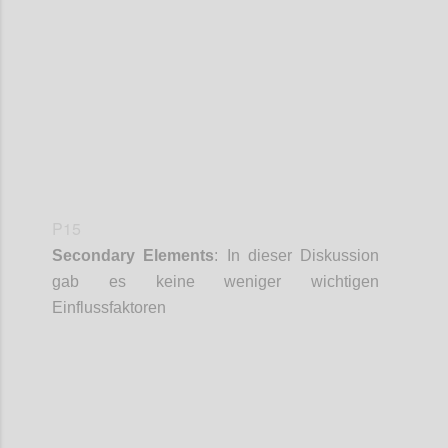
Confi
P15
Secondary
Elements
:
In dieser Diskussion
gab es keine weniger wichtigen
Einflussfaktoren
Confi