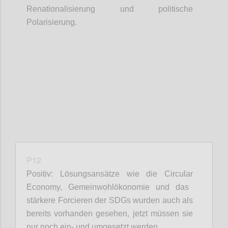
Renationalisierung und politische
Polarisierung.
Confi
P12
Positiv: Lösungsansätze wie die
Circular
Economy, Gemeinwohlökonomie und das
stärkere Forcieren der SDGs wurden auch als
bereits vorhanden gesehen, jetzt müssen sie
nur noch ein- und umgesetzt werden.