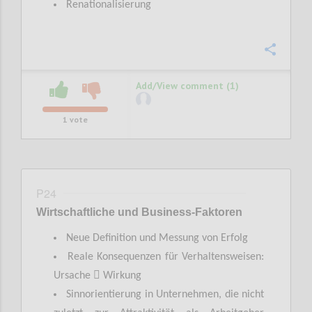
Renationalisierung
Confi
Add/View comment (1)
1
vote
P24
Wirtschaftliche
und Business-
Faktoren
Neue Definition und Messung von Erfolg
Reale Konsequenzen für Verhaltensweisen:

Ursache
Wirkung
Sinnorientierung in Unternehmen, die nicht