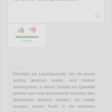
Confi
6
votes
P13
Ebenfalls ein Lösungsansatz, der als enorm
wichtig gesehen wurde, sind i
nverse
Anreizsystem
, in denen
Qualität vor Quantität
belohnt wird und ö
konomische Grenzen des
Wachstums
bedacht werden. Ich würde
anregen, diesen Punkt in die kritischen