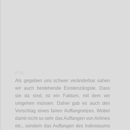
Confi
P10
Als
gegeben uns schwer veränderbar sahen
wir
auch
bestehende Existenzängste. Dass
sie da sind, ist ein Faktum, mit dem wir
umgehen müssen. Daher gab es auch den
Vorschlag eines fairen Auffangnetze
s. Wobei
damit nicht so sehr das Auffangen von Airlines
etc., sondern das Auffangen des Individuums