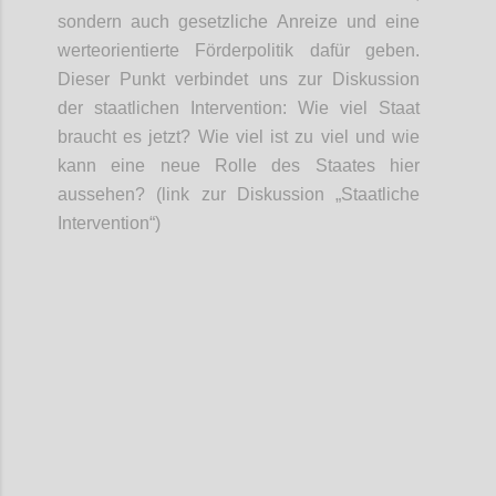
sondern auch g
esetzliche Anreize
und
eine
werteorientierte
Förder
politik
dafür geben.
Dieser Punkt verbindet uns zur
Diskussion
der
staatliche
n
Intervention: Wie viel Staat
braucht es jetzt?
Wie viel ist zu viel und wie
kann eine neue Rolle des Staates hier
aussehen? (link zur Diskussion „Staatliche
Intervention“)
Confi