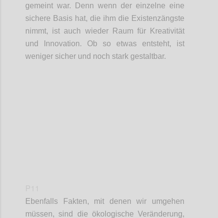
gemeint war. Denn wenn der einzelne eine
sichere Basis hat, die ihm die Existenzängste
nimmt, ist auch wieder Raum für Kreativität
und Innovation. Ob so etwas entsteht, ist
weniger sicher und noch stark gestaltbar.
Confi
P11
Ebenfalls Fakt
en
, mit de
nen
wir umgehen
müssen,
sind
die ökologische Veränderung
,