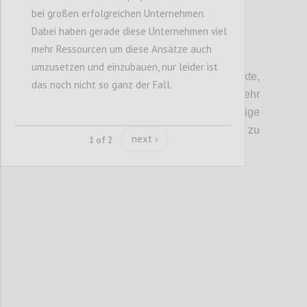
bei großen erfolgreichen Unternehmen.
Dabei haben gerade diese Unternehmen viel
mehr Ressourcen um diese Ansätze auch
P4
umzusetzen und einzubauen, nur leider ist
Änderungen bei
Skaleneffekte,
das noch nicht so ganz der Fall.
Einkaufsmargen
, Kostenwahrheit und mehr
Sichtbarkeit und PR für sinnvolle, nachhaltige
Ansätze sind Business-Faktoren, die zu
next ›
1 of 2
langfristigen Lösungen beitragen können.
Confi