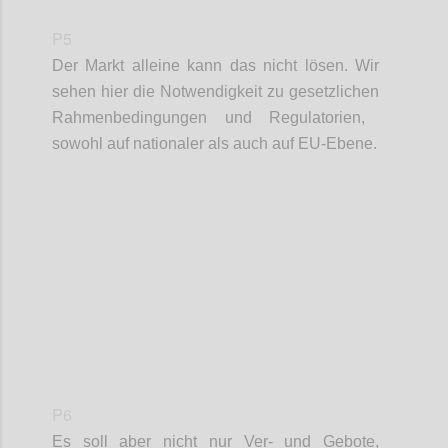
P5
Der Markt alleine kann das nicht lösen. Wir
sehen hier die Notwendigkeit zu g
esetzliche
n
Rahmenbedingungen und
Regulatorien
,
sowohl au
f
nationaler als auch auf EU-Ebene
.
Confi
P6
Es soll aber nicht nur
Ver
- und Gebote,