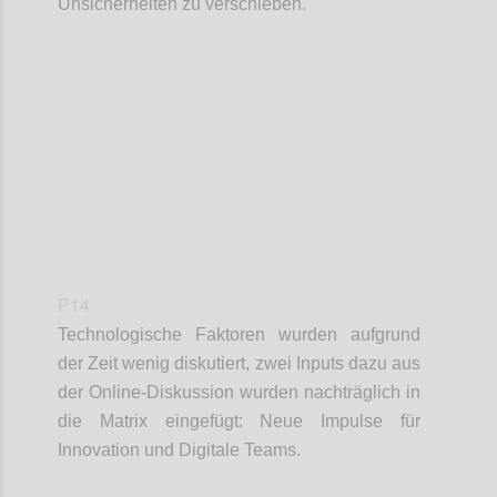
Unsicherheiten zu verschieben.
Confi
P14
Technologische Faktoren wurden aufgrund
der Zeit wenig diskutiert, zwei Inputs dazu aus
der Online-Diskussion wurden nachträglich in
die Matrix eingefügt: Neue Impulse für
Innovation und Digitale Teams.