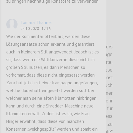
zu bringen nachhaltige Rohstoffe zu verwenden.
Tamara Thanner
24.10.2020 - 12:16
Wie der Kommentar offenbart, werden diese
P2
Lösungsansätze schon erkannt und garantiert
Kritische Unsicherheiten
: Als besonders
auch in kleinerem Stil angewendet. Jedoch ist es
kritisch und unsicher erschien uns die Frage
so, dass wenn die Weltkonzerne diese nicht im
gemeinsamer
bzw. verbindender
Werte.
großen Stil nutzen, es dann Menschen so
Wobei wir uns bewusst sind, dass diese
vorkommt, dass diese nicht eingesetzt werden.
Wertediskussion nicht so einfach gelöst
Zara hat jetzt mit einer Kampagne angefangen,
werden kann. Gerade bei Werten ist auch
welche dauerhaft eingesetzt werden soll, bei
Diversität wichtig, um den
E
inzelnen in seiner
welcher man seine alten Klamotten hinbringen
Kreativität und seiner Entfaltung nicht zu sehr
kann und durch eine Shredder-Maschine neue
zu beschränken.
Zu starke
Konformität ist
für
Klamotten erhält. Zudem ist es so, wie Frau
die Entstehung von Innovationen im Business
Hinger erwähnt, dass diese von manchen
Bereich, die wir jetzt dringend benötigend, zu
Konzernen „weichgespült“ werden und somit ein
einengend
.
Wir leben
als „
animal
soziale“