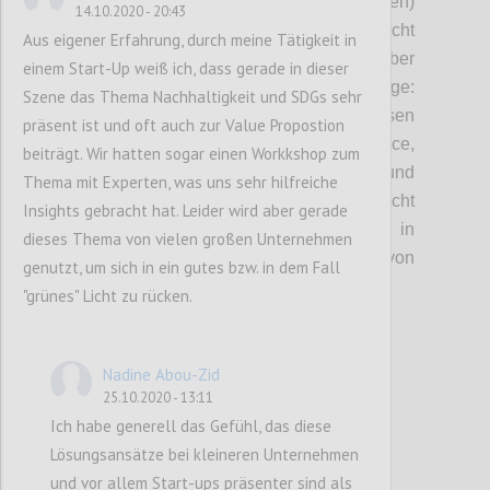
Zusammenhang mit
einer (neuen)
14.10.2020 - 20:43
Sinnorientierung
in
Unternehmen, die nicht
Aus eigener Erfahrung, durch meine Tätigkeit in
zuletzt zur
Attraktivität als Arbeitgeber
einem Start-Up weiß ich, dass gerade in dieser
beitragen kann.
Das führt uns auch zur Frage:
Szene das Thema Nachhaltigkeit und SDGs sehr
Wie kann Erfolg neu definiert und gemessen
präsent ist und oft auch zur Value Propostion
werden?
Dafür braucht es eine n
eue Balance
,
beiträgt. Wir hatten sogar einen Workkshop zum
n
eue Tools,
neue
Methoden
und
Thema mit Experten, was uns sehr hilfreiche
Bericht
smodelle und
Indi
katoren
(nicht
Insights gebracht hat. Leider wird aber gerade
finanziell
gemeint
)
.
Wobei wir
all
das in
dieses Thema von vielen großen Unternehmen
Zusammenhang mit der Übernahme
von
genutzt, um sich in ein gutes bzw. in dem Fall
Verantwortung diskutiert haben
.
"grünes" Licht zu rücken.
Confi
Nadine Abou-Zid
25.10.2020 - 13:11
Ich habe generell das Gefühl, das diese
Lösungsansätze bei kleineren Unternehmen
und vor allem Start-ups präsenter sind als