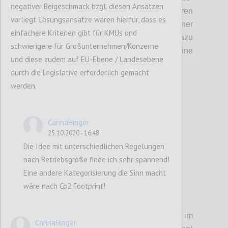
negativer Beigeschmack bzgl. diesen Ansätzen
aber nicht alleine abgekoppelt in unseren
vorliegt. Lösungsansätze wären hierfür, dass es
individuellen Blasen, sondern auch in einer
einfachere Kriterien gibt für KMUs und
Gemeinschaft, in der verbindende Werte dazu
schwierigere für Großunternehmen/Konzerne
führen können, gemeinsam eine
und diese zudem auf EU-Ebene / Landesebene
wünschenswertere Zukunft zu ge
s
talten.
durch die Legislative erforderlich gemacht
werden.
Confi
CarinaHinger
25.10.2020 - 16:48
Die Idee mit unterschiedlichen Regelungen
nach Betriebsgröße finde ich sehr spannend!
Eine andere Kategorisierung die Sinn macht
wäre nach Co2 Footprint!
P3
Die
se
Wertediskussion steht auch im
CarinaHinger