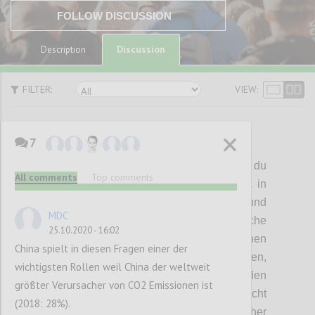
FOLLOW DISCUSSION
Discussion
Description
FILTER:
VIEW:
7
P1
End
the
Zero
Sum
Games:
Ich gewinne, du
All comments
Top comments
verlierst.
So verhalten wir uns derzeit oft in
Business-Beziehungen,
untereinander
und
MDC
gegenüber der
Natur.
Solche
25.10.2020 - 16:02
Nullsummenspiele können auf allen Ebenen
China spielt in diesen Fragen einer der
gespielt werden: mit
Kund
Innen
,
wichtigsten Rollen weil China der weltweit
Geschäftspartner
n
,
in der
Politik,
in den
größter Verursacher von CO2 Emissionen ist
Medien
, mit der Umwelt,
etc
.
Was sie nicht
(2018: 28%).
tun, ist, uns aus der Krise zu führen. Daher