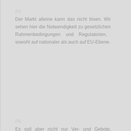
P5
Der Markt alleine kann das nicht lösen. Wir
sehen hier die Notwendigkeit zu g
esetzliche
n
Rahmenbedingungen und
Regulatorien
,
sowohl au
f
nationaler als auch auf EU-Ebene
.
Confi
P6
Es soll aber nicht nur
Ver
- und Gebote,