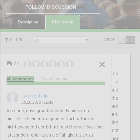
FOLLOW DISCUSSION
Discussion
Description
FILTER:
VIEW:
21
P1
End
the
Zero
Sum
Games:
Ich gewinne, du
All comments
Top comments
verlierst.
So verhalten wir uns derzeit oft in
Business-Beziehungen,
untereinander
und
sarah.golznig
gegenüber der
Natur.
Solche
25.10.2020 - 16:45
Nullsummenspiele können auf allen Ebenen
Ich finde, dass grundlegende Fähigkeiten
gespielt werden: mit
Kund
Innen
,
hinsichtlich einer steigenden Nachhaltigkeit
Geschäftspartner
n
,
in der
Politik,
in den
nicht zwingend der Erhalt bestehender Systeme
Medien
, mit der Umwelt,
etc
.
Was sie nicht
ist, sondern eher auch die Fähigkeit, sich zu
tun, ist, uns aus der Krise zu führen. Daher