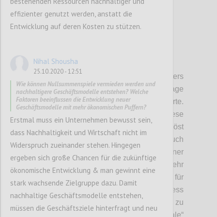
bestehenden Ressourcen nachhaltiger und
17
votes
effizienter genutzt werden, anstatt die
Entwicklung auf deren Kosten zu stützen.
Nihal Shousha
P2
25.10.2020 - 12:51
Kritische Unsicherheiten
: Als besonders
Wie können Nullsummenspiele vermieden werden und
kritisch und unsicher erschien uns die Frage
nachhaltigere Geschäftsmodelle entstehen? Welche
Faktoren beeinflussen die Entwicklung neuer
gemeinsamer
bzw. verbindender
Werte.
Geschäftsmodelle mit mehr ökonomischen Puffern?
Wobei wir uns bewusst sind, dass diese
Erstmal muss ein Unternehmen bewusst sein,
Wertediskussion nicht so einfach gelöst
dass Nachhaltigkeit und Wirtschaft nicht im
werden kann. Gerade bei Werten ist auch
Widerspruch zueinander stehen. Hingegen
Diversität wichtig, um den
E
inzelnen in seiner
ergeben sich große Chancen für die zukünftige
Kreativität und seiner Entfaltung nicht zu sehr
ökonomische Entwicklung & man gewinnt eine
zu beschränken.
Zu starke
Konformität ist
für
stark wachsende Zielgruppe dazu. Damit
die Entstehung von Innovationen im Business
nachhaltige Geschäftsmodelle entstehen,
Bereich, die wir jetzt dringend benötigend, zu
müssen die Geschäftsziele hinterfragt und neu
einengend
.
Wir leben
als „
animal
soziale“