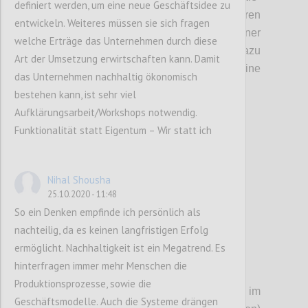
definiert werden, um eine neue Geschäftsidee zu
aber nicht alleine abgekoppelt in unseren
entwickeln. Weiteres müssen sie sich fragen
individuellen Blasen, sondern auch in einer
welche Erträge das Unternehmen durch diese
Gemeinschaft, in der verbindende Werte dazu
Art der Umsetzung erwirtschaften kann. Damit
führen können, gemeinsam eine
das Unternehmen nachhaltig ökonomisch
wünschenswertere Zukunft zu ge
s
talten.
bestehen kann, ist sehr viel
Aufklärungsarbeit/Workshops notwendig.
Funktionalität statt Eigentum – Wir statt ich
Confi
Nihal Shousha
25.10.2020 - 11:48
So ein Denken empfinde ich persönlich als
nachteilig, da es keinen langfristigen Erfolg
ermöglicht. Nachhaltigkeit ist ein Megatrend. Es
hinterfragen immer mehr Menschen die
P3
Produktionsprozesse, sowie die
Die
se
Wertediskussion steht auch im
Geschäftsmodelle. Auch die Systeme drängen