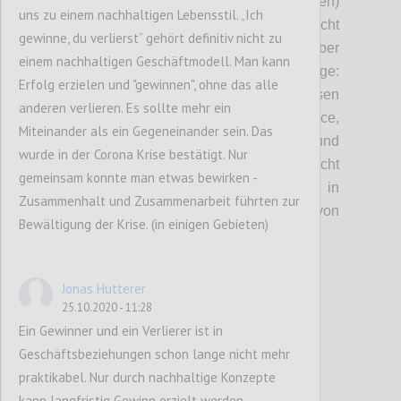
Zusammenhang mit
einer (neuen)
uns zu einem nachhaltigen Lebensstil. „Ich
Sinnorientierung
in
Unternehmen, die nicht
gewinne, du verlierst“ gehört definitiv nicht zu
zuletzt zur
Attraktivität als Arbeitgeber
einem nachhaltigen Geschäftmodell. Man kann
beitragen kann.
Das führt uns auch zur Frage:
Erfolg erzielen und "gewinnen", ohne das alle
Wie kann Erfolg neu definiert und gemessen
anderen verlieren. Es sollte mehr ein
werden?
Dafür braucht es eine n
eue Balance
,
Miteinander als ein Gegeneinander sein. Das
n
eue Tools,
neue
Methoden
und
wurde in der Corona Krise bestätigt. Nur
Bericht
smodelle und
Indi
katoren
(nicht
gemeinsam konnte man etwas bewirken -
finanziell
gemeint
)
.
Wobei wir
all
das in
Zusammenhalt und Zusammenarbeit führten zur
Zusammenhang mit der Übernahme
von
Bewältigung der Krise. (in einigen Gebieten)
Verantwortung diskutiert haben
.
Jonas Hutterer
Confi
25.10.2020 - 11:28
Ein Gewinner und ein Verlierer ist in
Geschäftsbeziehungen schon lange nicht mehr
praktikabel. Nur durch nachhaltige Konzepte
kann langfristig Gewinn erzielt werden.