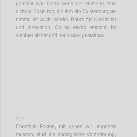
gemeint war. Denn wenn der einzelne eine
sichere Basis hat, die ihm die Existenzängste
nimmt, ist auch wieder Raum für Kreativität
und Innovation. Ob so etwas entsteht, ist
weniger sicher und noch stark gestaltbar.
Confi
P11
Ebenfalls Fakt
en
, mit de
nen
wir umgehen
müssen,
sind
die ökologische Veränderung
,