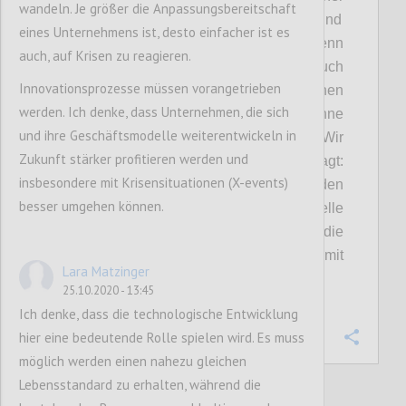
wandeln. Je größer die Anpassungsbereitschaft
müssen
wir
neue Formen des Umgangs
und
eines Unternehmens ist, desto einfacher ist es
nachhaltigere Geschäftsmodelle
finden.
Denn
auch, auf Krisen zu reagieren.
ein echtes Nullsummenspiel, ist, wie auch
Innovationsprozesse müssen vorangetrieben
diskutiert wurde, eine Illusion. Wir können
werden. Ich denke, dass Unternehmen, die sich
anderen oder
der
Natur nicht schaden, ohne
und ihre Geschäftsmodelle weiterentwickeln in
langfristig
auch uns selbst zu schaden.
Wir
Zukunft stärker profitieren werden und
haben uns in dieser Diskussion daher gefragt:
insbesondere mit Krisensituationen (X-events)
Wie können Nullsummenspiele vermieden
besser umgehen können.
werden und nachhaltigere Geschäftsmodelle
entstehen?
Welche Faktoren beeinflussen die
Entwicklung neuer Geschäftsmodelle mit
Lara Matzinger
mehr ökonomischen Puffern?
25.10.2020 - 13:45
Ich denke, dass die technologische Entwicklung
hier eine bedeutende Rolle spielen wird. Es muss
Confi
möglich werden einen nahezu gleichen
Lebensstandard zu erhalten, während die