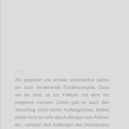
Confi
P10
Als
gegeben uns schwer veränderbar sahen
wir
auch
bestehende Existenzängste. Dass
sie da sind, ist ein Faktum, mit dem wir
umgehen müssen. Daher gab es auch den
Vorschlag eines fairen Auffangnetze
s. Wobei
damit nicht so sehr das Auffangen von Airlines
etc., sondern das Auffangen des Individuums