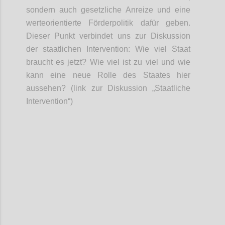
sondern auch g
esetzliche Anreize
und
eine
werteorientierte
Förder
politik
dafür geben.
Dieser Punkt verbindet uns zur
Diskussion
der
staatliche
n
Intervention: Wie viel Staat
braucht es jetzt?
Wie viel ist zu viel und wie
kann eine neue Rolle des Staates hier
aussehen? (link zur Diskussion „Staatliche
Intervention“)
Confi