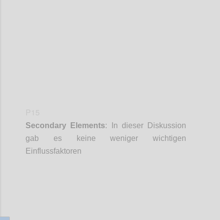
Confi
P15
Secondary
Elements
:
In dieser Diskussion
gab es keine weniger wichtigen
Einflussfaktoren
Confi