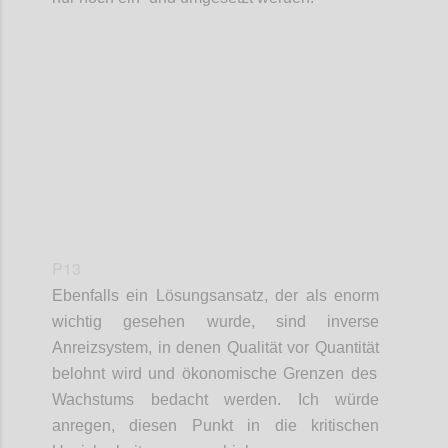
Confi
P13
Ebenfalls ein Lösungsansatz, der als enorm
wichtig gesehen wurde, sind i
nverse
Anreizsystem
, in denen
Qualität vor Quantität
belohnt wird und ö
konomische Grenzen des
Wachstums
bedacht werden. Ich würde
anregen, diesen Punkt in die kritischen