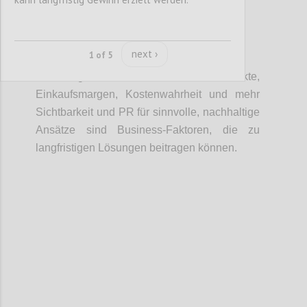
next ›
1 of 5
P4
Änderungen bei
Skaleneffekte,
Einkaufsmargen
, Kostenwahrheit und mehr
Sichtbarkeit und PR für sinnvolle, nachhaltige
Ansätze sind Business-Faktoren, die zu
langfristigen Lösungen beitragen können.
Confi