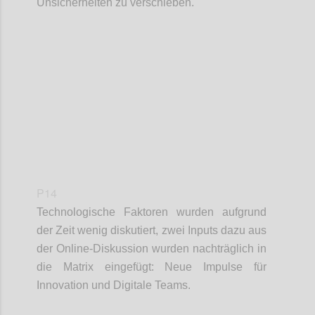
Unsicherheiten zu verschieben.
Confi
P14
Technologische Faktoren wurden aufgrund
der Zeit wenig diskutiert, zwei Inputs dazu aus
der Online-Diskussion wurden nachträglich in
die Matrix eingefügt: Neue Impulse für
Innovation und Digitale Teams.