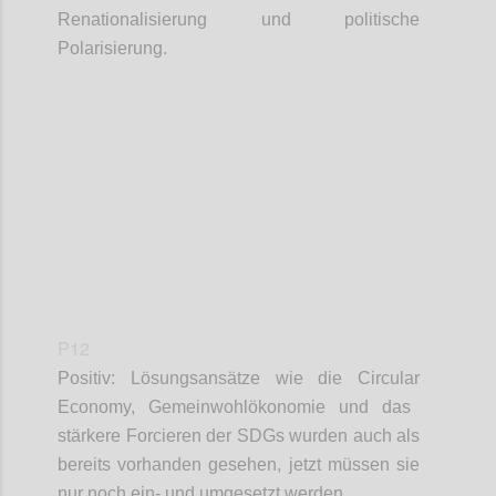
Renationalisierung und politische
Polarisierung.
Confi
P12
Positiv: Lösungsansätze wie die
Circular
Economy, Gemeinwohlökonomie und das
stärkere Forcieren der SDGs wurden auch als
bereits vorhanden gesehen, jetzt müssen sie
nur noch ein- und umgesetzt werden.