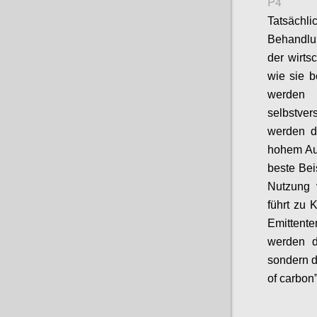
P4
Tatsächl
Behandlun
der wirtsc
wie sie b
werden
selbstver
werden de
hohem Aus
beste Bei
Nutzung 
führt zu 
Emittent
werden d
sondern d
of carbon