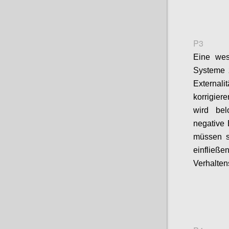
P3
Eine wese
Systeme z
External
korrigier
wird bel
negative 
müssen s
einfließ
Verhalten