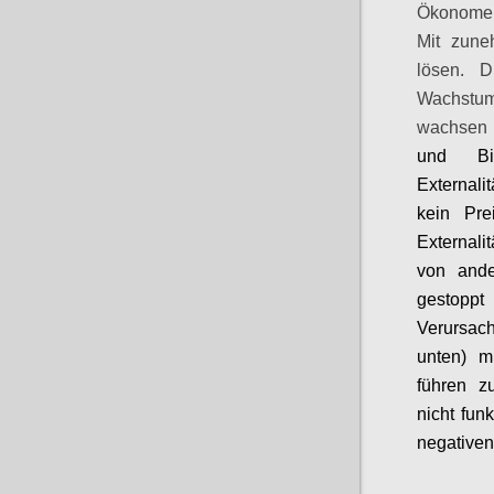
Ökonomen
Mit zune
lösen. 
Wachstum
wachsen 
und Bil
Externalit
kein Pre
Externali
von ande
gestoppt
Verursach
unten) m
führen z
nicht fun
negativen