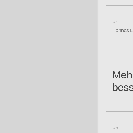
P1
Hannes L
Meh
bess
P2