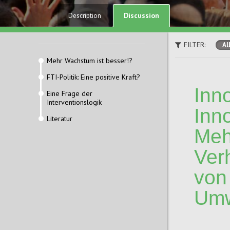
Discussion
Description
FILTER:
Al
Mehr Wachstum ist besser!?
FTI-Politik: Eine positive Kraft?
Inn
Eine Frage der
Interventionslogik
Inn
Literatur
Meh
Ver
von
Umw