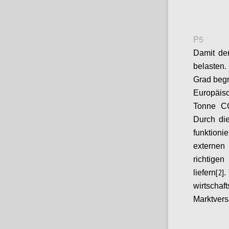
P5
Damit der
belasten.
Grad begr
Europäisc
Tonne CO
Durch di
funktion
externen 
richtige
[2]
liefern
wirtschaf
Marktvers