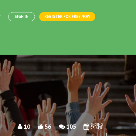
T
SIGN IN
REGISTER FOR FREE NOW
ENDING
10
56
105
25 APR