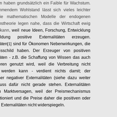
 haben grundsätzlich ein Faible für Wachstum.
hmendem Wohlstand lässt sich vieles leichter
Die mathematischen Modelle der endogenen
stheorie legen nahe,
dass die Wirtschaft ewig
kann,
weil neue Ideen, Forschung, Entwicklung
dung positive Externalitäten erzeugen.
[1]
äten
sind für Ökonomen Nebenwirkungen, die
isschild haben. Der Erzeuger von positiven
täten - z.B. die Schaffung von Wissen das auch
ren genutzt wird, weil die Verbreitung nicht
 werden kann - verdient nichts damit; der
er negativer Externalitäten (siehe dazu weiter
uss dafür nicht gerade stehen. Externalitäten
u Marktversagen, weil der Preismechanismus
ktioniert und die Preise daher die positiven oder
 Externalitäten nicht widerspiegeln.
Configure