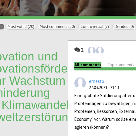
l
Most voted (20)
Most comments (20)
Controversial (7)
Decided (0)
2
ovation und
ovationsförderung:
All comments
Top comments
r Wachstum oder
ernesto
27.03.2021 - 21:13
hinderung
Eine globale Saldierung aller 
 Klimawandel und
Problemlagen zu bewältigen, ni
Problemen, Ressorcen, External
eltzerstörung?
Economy" vor. Warum sollte eine
agieren (können)?