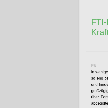
FTI-
Kraf
P6
In wenige
so eng be
und Innov
großzügig
über For
abgegolt