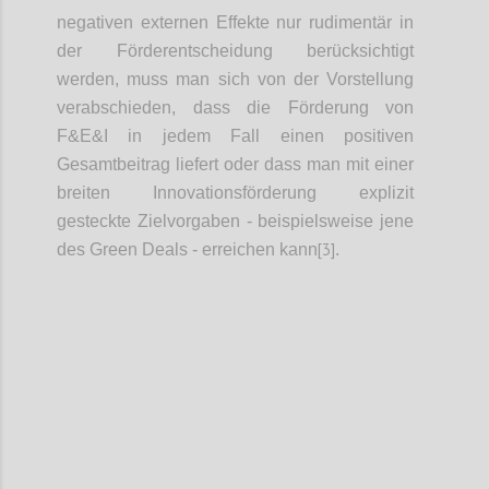
negativen externen Effekte nur rudimentär in
der Förderentscheidung berücksichtigt
werden, muss man sich von der Vorstellung
verabschieden, dass die Förderung von
F&E&I in jedem Fall einen positiven
Gesamtbeitrag liefert oder dass man mit einer
breiten Innovationsförderung explizit
gesteckte Zielvorgaben - beispielsweise jene
[3]
des Green Deals - erreichen kann
.
Confi