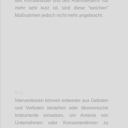
des Klimawandel und des Artensterbens nur
mehr sehr kurz ist, sind diese “weichen”
Maßnahmen jedoch nicht mehr angebracht.
Confi
P12
Interventionen können entweder aus Geboten
und Verboten bestehen oder ökonomische
Instrumente einsetzen, um Anreize von
Unternehmen oder KonsumentInnen zu