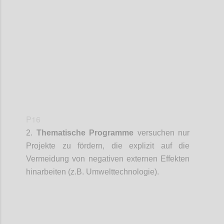
Confi
P16
2.
Thematische Programme
versuchen
nur
Projekte zu fördern, die explizit auf die
Vermeidung von negativen externen Effekten
hinarbeiten (z.B. Umwelttechnologie).
Confi