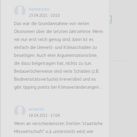
und
hannesleo
Umweltzerstörung
23.04.2021 - 10:10
Das war die Grundannahme von vielen
?
Ökonomen über die letzten Jahrzehnte. Wenn
wir nur erst reich genug sind, dann ist es
einfach die Umwelt- und Klimaschäden zu
beseitigen. Auch eine Argumentationslinie,
die dazu beigetragen hat, nichts zu tun.
Bedauerlicherweise sind viele Schäden (z.B.
Biodiversitätsverluste) irreversibel und es
gibt tipping points bei Klimaveränderungen...
ernesto
P1
18.04.2021 - 17:04
Wenn an verschiedensten Stellen "staatliche
Hannes Leo
Misswirtschaft" o.ä. unterstellt wird, wie