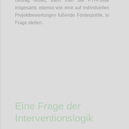
Beitrag leistet, kann man die FTI-Politik
insgesamt, ebenso wie eine auf individuellen
Projektbewertungen fußende Förderpolitik, in
Frage stellen.
Confi
Eine Frage der
Interventionslogik