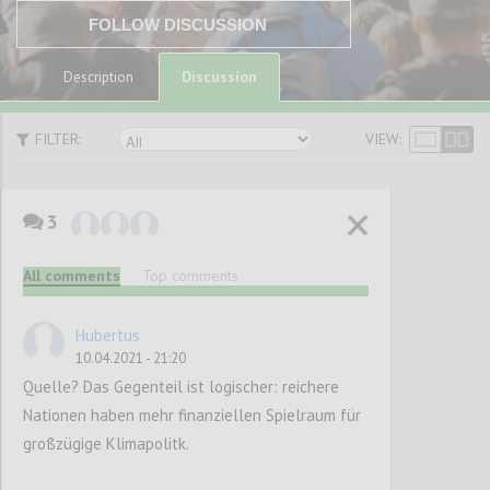
FOLLOW DISCUSSION
Discussion
Description
FILTER:
VIEW:
3
Innovation und
All comments
Top comments
Innovationsförder
ung: Mehr
Hubertus
10.04.2021 - 21:20
Wachstum oder
Quelle? Das Gegenteil ist logischer: reichere
Verhinderung
Nationen haben mehr finanziellen Spielraum für
großzügige Klimapolitk.
von Klimawandel