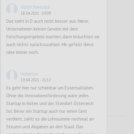
Confi
Ulrich Paetzold
18.04.2021 - 19:09
Das sieht in D auch nicht besser aus. Wenn
Unternehmen keinen Gewinn mit dem
Forschungsergebnis machen, dann bräuchten sie
auch nichts zurückzuzahlen. Mir gefällt diese
Idee immer noch.
Mehr Wachstum ist
Hubertus
10.04.2021 - 21:12
besser!?
Es geht hier nur scheinbar um Externalitäten.
Ohne die Innovationsförderung wäre jedes
Startup in Nöten und der Standort Österreich
tot. Bevor ein Startup auch nur einen Cent
verdient, zahlt es die Lohnsumme nochmal an
Steuern und Abgaben an den Staat. Das