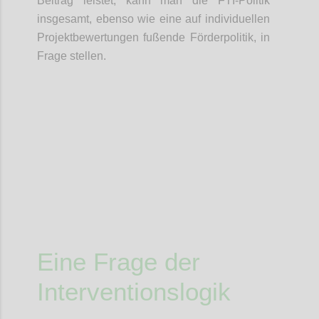
Beitrag leistet, kann man die FTI-Politik
insgesamt, ebenso wie eine auf individuellen
Projektbewertungen fußende Förderpolitik, in
Frage stellen.
Confi
Eine Frage der
Interventionslogik