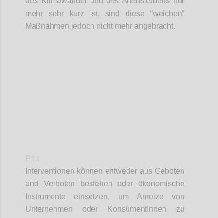
des Klimawandel und des Artensterbens nur
mehr sehr kurz ist, sind diese “weichen”
Maßnahmen jedoch nicht mehr angebracht.
Confi
P12
Interventionen können entweder aus Geboten
und Verboten bestehen oder ökonomische
Instrumente einsetzen, um Anreize von
Unternehmen oder KonsumentInnen zu