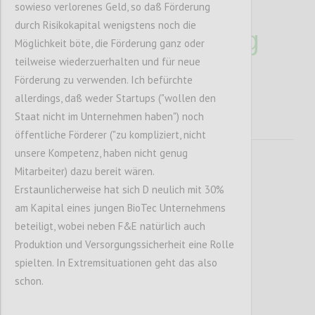
und
sowieso verlorenes Geld, so daß Förderung
durch Risikokapital wenigstens noch die
Umweltzerstörung
Möglichkeit böte, die Förderung ganz oder
?
teilweise wiederzuerhalten und für neue
Förderung zu verwenden. Ich befürchte
allerdings, daß weder Startups ("wollen den
Staat nicht im Unternehmen haben") noch
öffentliche Förderer ("zu kompliziert, nicht
unsere Kompetenz, haben nicht genug
Mitarbeiter) dazu bereit wären.
Erstaunlicherweise hat sich D neulich mit 30%
am Kapital eines jungen BioTec Unternehmens
beteiligt, wobei neben F&E natürlich auch
Produktion und Versorgungssicherheit eine Rolle
spielten. In Extremsituationen geht das also
P1
schon.
Hannes Leo