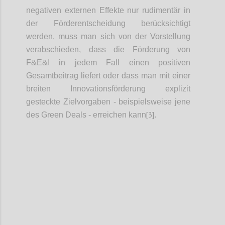
negativen externen Effekte nur rudimentär in
der Förderentscheidung berücksichtigt
werden, muss man sich von der Vorstellung
verabschieden, dass die Förderung von
F&E&I in jedem Fall einen positiven
Gesamtbeitrag liefert oder dass man mit einer
breiten Innovationsförderung explizit
gesteckte Zielvorgaben - beispielsweise jene
[3]
des Green Deals - erreichen kann
.
Confi