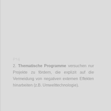
Confi
P16
2.
Thematische Programme
versuchen
nur
Projekte zu fördern, die explizit auf die
Vermeidung von negativen externen Effekten
hinarbeiten (z.B. Umwelttechnologie).
Confi