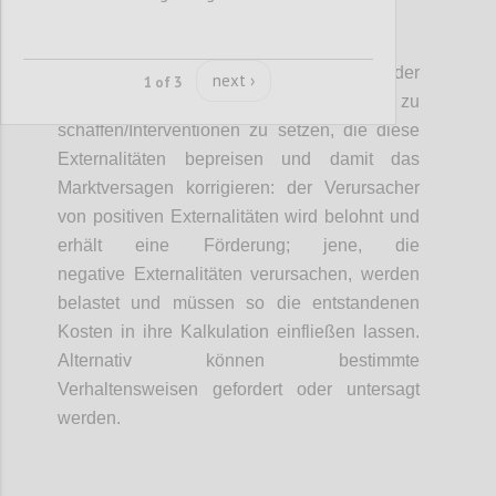
P3
Eine wesentliche Aufgabe der
next ›
1 of 3
Wirtschaftspolitik ist es, Systeme zu
schaffen/Interventionen zu setzen, die diese
Externalitäten bepreisen und damit das
Marktversagen korrigieren: der Verursacher
von positiven Externalitäten wird belohnt und
erhält eine Förderung; jene, die
negative Externalitäten verursachen, werden
belastet und müssen so die entstandenen
Kosten in ihre Kalkulation einfließen lassen.
Alternativ können bestimmte
Verhaltensweisen gefordert oder untersagt
werden.
Confi