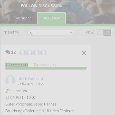
FOLLOW DISCUSSION
Discussion
Description
FILTER:
VIEW:
12
Innovation und
All comments
Top comments
Innovationsförder
ung: Mehr
Ulrich Paetzold
23.04.2021 - 10:53
Wachstum oder
@hannesleo
Verhinderung
23.04.2021 - 10:02
Guter Vorschlag, lieber Hannes.
von Klimawandel
Forschungsförderung ist für den Förderer