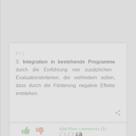
P17
3.
Integration in bestehende Programme
durch die Einführung von zusätzlichen
Evaluationskriterien, die verhindern sollen,
dass durch die Förderung negative Effekte
entstehen.
Confi
Add/View comments (3)