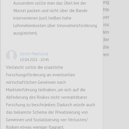
anderen genutzt wird, weil die Verbreitung
Ausserdem sollte man das Übel bei der
nicht gestoppt werden kann - verdient nichts
Wurzel packen und nicht über die Bande
damit; der Verursacher negativer
intervenieren (soll heißen hohe
Externalitäten (siehe dazu weiter unten) muss
Lohnnebenkosten über Innovationsförderung
dafür nicht gerade stehen. Externalitäten
ausgleichen).
führen zu Marktversagen, weil der
Preismechanismus nicht funktioniert und die
Ulrich Paetzold
Preise daher die positiven oder negativen
10.04.2021 - 10:45
Externalitäten nicht widerspiegeln.
Vielleicht sollte die staatliche
Forschungsförderung an eventuellen
Confi
wirtschaftlichen Gewinnen nach
Markteinführung teilhaben, um sich auf die
Abfederung des Risikos nicht vermarktbarer
Forschung zu beschränken. Dadurch würde auch
das bekannte Schema der Privatisierung von
Gewinnen und Sozialisierung von Verlusten/
Risiken etwas weniger flagrant.