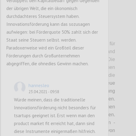
verdoppelt den Kapitalbedarf gegen Gegenden
der übrigen Welt, die ein ökonomisch
durchdachteres Steuersystem haben.
Innovationsförderung kann das sozusagen
aufwiegen: bei Förderquote 50% zahlt sich der
P2
Staat seine Steuern selbst. werden.
Ökonomen haben grundsätzlich ein Faible für
Paradoxerweise wird ein Großteil dieser
Wachstum. Mit zunehmendem Wohlstand
Förderungen durch Großunternehmen
lässt sich vieles leichter lösen. Die
abgegriffen, die ohnedies Gewinn machen.
mathematischen Modelle der endogenen
Wachstumstheorie legen nahe,
dass die
Wirtschaft ewig wachsen kann,
weil neue
hannesleo
Ideen, Forschung, Entwicklung und Bildung
23.04.2021 - 09:58
positive Externalitäten erzeugen.
Würde meinen, dass die traditionelle
[1]
Externalitäten
sind für Ökonomen
Innovationsförderung nicht besonders für
Nebenwirkungen, die kein Preisschild haben.
tsartups geeignet ist. Erst wenn man den
Der Erzeuger von positiven Externalitäten -
product market fit erreicht hat, dann sind
z.B. die Schaffung von Wissen das auch von
diese Instrumente einigermaßen hilfreich.