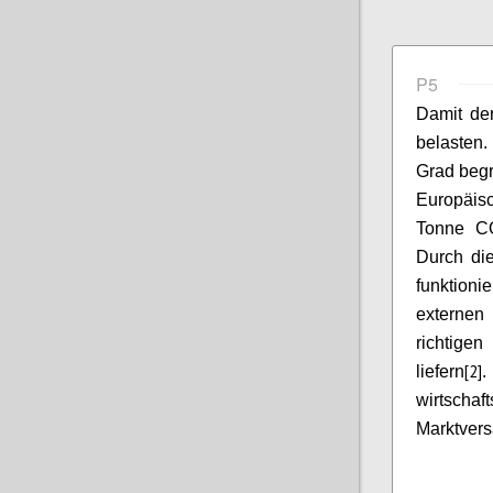
P5
Damit der
belasten.
Grad begr
Europäisc
Tonne CO
Durch di
funktion
externen 
richtige
[2]
liefern
wirtschaf
Marktvers