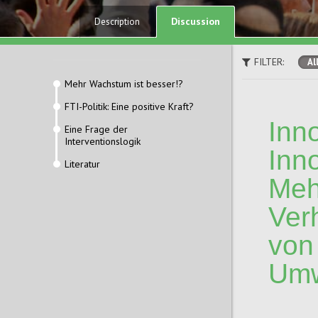
Discussion
Description
FILTER:
Al
Mehr Wachstum ist besser!?
FTI-Politik: Eine positive Kraft?
Inn
Eine Frage der
Interventionslogik
Inn
Literatur
Meh
Ver
von
Umw