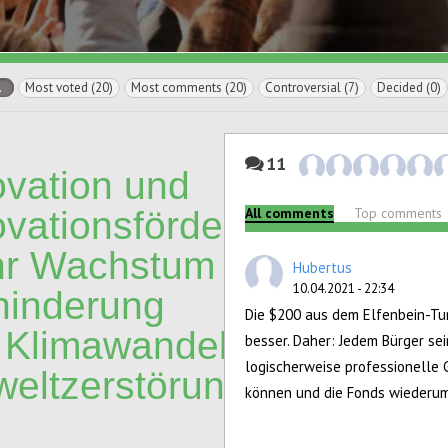
l
Most voted (20)
Most comments (20)
Controversial (7)
Decided (0)
11
ovation und
ovationsförderung:
All comments
Top comments
r Wachstum oder
Hubertus
10.04.2021 - 22:34
hinderung
Die $200 aus dem Elfenbein-Tu
 Klimawandel und
besser. Daher: Jedem Bürger se
logischerweise professionelle
eltzerstörung?
können und die Fonds wiederu