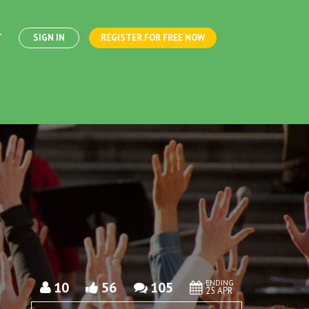
T
SIGN IN
REGISTER FOR FREE NOW
ENDING
10
56
105
25 APR