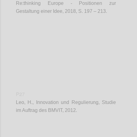
Re:thinking Europe - Positionen zur
Gestaltung einer Idee, 2018, S. 197 – 213.
Confi
P27
Leo, H., Innovation und Regulierung, Studie
im Auftrag des BMVIT, 2012.
Confi