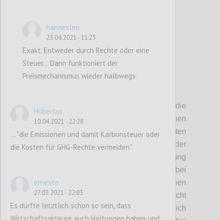
hannesleo
23.04.2021 - 11:23
Exakt. Entweder durch Rechte oder eine
Steuer... Dann funktioniert der
Preismechanismus wieder halbwegs.
P18
Thematische Programme und die
Hubertus
Anreicherung von bestehenden Programmen
10.04.2021 - 22:28
mit Kriterien, die negative Externalitäten
... "die Emissionen und damit Karbonsteuer oder
verhindern sollen, wirken praktisch nur auf der
die Kosten für GHG-Rechte vermeiden"
Angebotsseite. Sie fördern die Entwicklung
neuer Technologien und Innovationen bei
ernesto
einem kleinen Teil der Unternehmen - jenen
27.03.2021 - 22:03
eben die um eine Förderung angesucht
Es dürfte letztlich schon so sein, dass
haben. Gleiches gilt, auch wenn deutlich
Wirtschaftsakteure auch Haltungen haben und