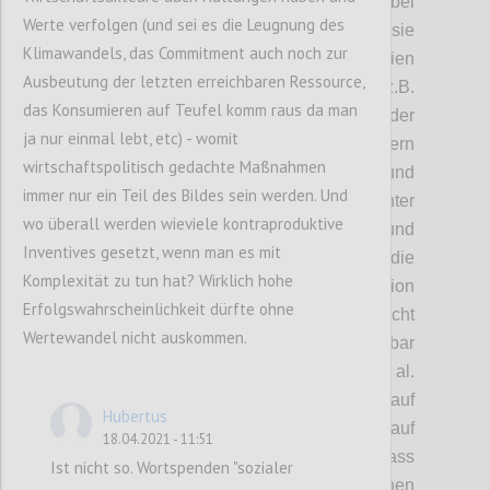
komplexere Interventionen möglich sind, bei
Werte verfolgen (und sei es die Leugnung des
missionsorientierten Programmen soweit sie
Klimawandels, das Commitment auch noch zur
sich auf die Entwicklung neuer Technologien
Ausbeutung der letzten erreichbaren Ressource,
[4]
abzielen
. Transformative Missionen (z.B.
das Konsumieren auf Teufel komm raus da man
Verhinderung des Klimawandels) oder
ja nur einmal lebt, etc) - womit
Missionen die das Verhalten verändern
wirtschaftspolitisch gedachte Maßnahmen
wollen, sind komplexe Interventionen und
immer nur ein Teil des Bildes sein werden. Und
verlangen, dass sehr viele Akteure sich hinter
wo überall werden wieviele kontraproduktive
der Zielsetzung versammeln und
Inventives gesetzt, wenn man es mit
Entscheidungsbefugnisse an die für die
Komplexität zu tun hat? Wirklich hohe
Steuerung der Mission zuständige Institution
Erfolgswahrscheinlichkeit dürfte ohne
abtreten. So formulierte Missionen sind nicht
Wertewandel nicht auskommen.
von traditionellen Strategien unterscheidbar
(siehe dazu die Typologie von Wittmann et al.
(2020)). Die bisherigen Erfahrungen auf
Hubertus
europäischer (und auch auf
18.04.2021 - 11:51
nationalstaatlicher) Ebene legen nahe, dass
Ist nicht so. Wortspenden "sozialer
es deutlich einfacher ist, komplexe Missionen