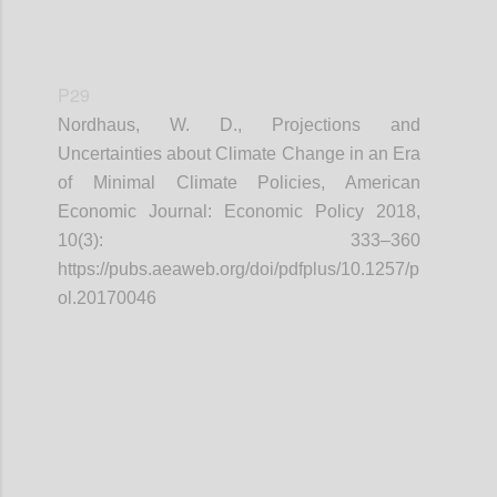
P29
Nordhaus, W. D., Projections and
Uncertainties about Climate Change in an Era
of Minimal Climate Policies, American
Economic Journal: Economic Policy 2018,
10(3): 333–360
https://pubs.aeaweb.org/doi/pdfplus/10.1257/p
ol.20170046
Confi