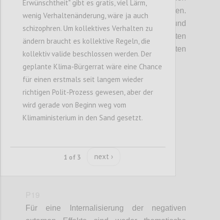
Erwünschtheit" gibt es gratis, viel Lärm,
zu formulieren, als diese zu exekutieren.
wenig Verhaltenänderung, wäre ja auch
Gerade im Forschungs-, Technologie- und
schizophren. Um kollektives Verhalten zu
Innovationsbereich wurden die gesetzten
ändern braucht es kollektive Regeln, die
Ziele auf europäischer Ebene in den letzten
kollektiv valide beschlossen werden. Der
zwei Jahrzehnten klar verfehlt.
geplante Klima-Bürgerrat wäre eine Chance
für einen erstmals seit langem wieder
richtigen Polit-Prozess gewesen, aber der
Confi
wird gerade von Beginn weg vom
Klimaministerium in den Sand gesetzt.
next ›
1 of 3
P19
Für eine Internalisierung der negativen