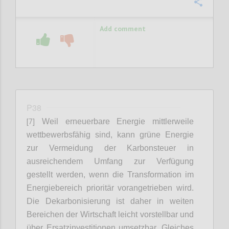
Confi
Add comment
P38
[7]
Weil erneuerbare Energie mittlerweile
wettbewerbsfähig sind, kann grüne Energie
zur Vermeidung der Karbonsteuer in
ausreichendem Umfang zur Verfügung
gestellt werden, wenn die Transformation im
Energiebereich prioritär vorangetrieben wird.
Die Dekarbonisierung ist daher in weiten
Bereichen der Wirtschaft leicht vorstellbar und
über Ersatzinvestitionen umsetzbar. Gleiches