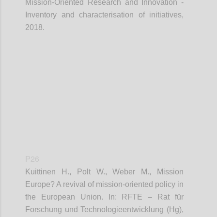
Mission-Oriented Research and Innovation -
Inventory and characterisation of initiatives,
2018.
Confi
P26
Kuittinen H., Polt W., Weber M., Mission
Europe? A revival of mission-oriented policy in
the European Union. In: RFTE – Rat für
Forschung und Technologieentwicklung (Hg),