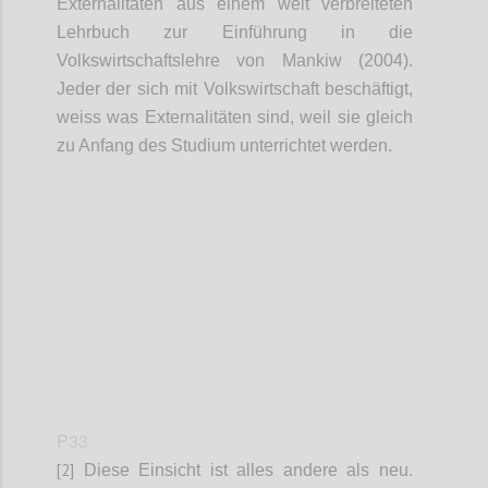
Externalitäten aus einem weit verbreiteten
Lehrbuch zur Einführung in die
Volkswirtschaftslehre von Mankiw (2004).
Jeder der sich mit Volkswirtschaft beschäftigt,
weiss was Externalitäten sind, weil sie gleich
zu Anfang des Studium unterrichtet werden.
Confi
P33
[2]
Diese Einsicht ist alles andere als neu.