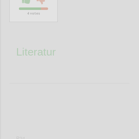
4
votes
Literatur
P24