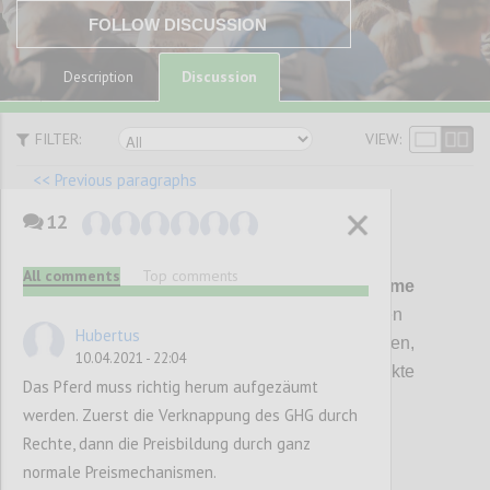
FOLLOW DISCUSSION
Discussion
Description
FILTER:
VIEW:
<< Previous paragraphs
12
P17
All comments
Top comments
3.
Integration in bestehende Programme
durch die Einführung von zusätzlichen
Hubertus
Evaluationskriterien, die verhindern sollen,
10.04.2021 - 22:04
dass durch die Förderung negative Effekte
Das Pferd muss richtig herum aufgezäumt
entstehen.
werden. Zuerst die Verknappung des GHG durch
Rechte, dann die Preisbildung durch ganz
normale Preismechanismen.
Confi