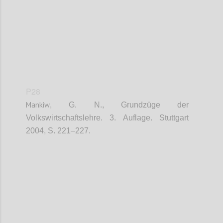
P28
Mankiw
, G. N., Grundzüge der
Volkswirtschaftslehre. 3. Auflage. Stuttgart
2004, S. 221–227.
Confi