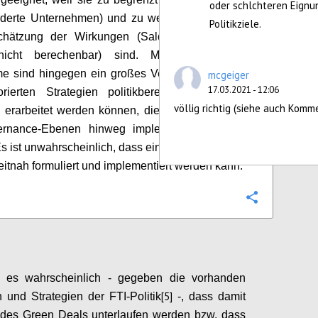
oder schlchteren Eignu
rderte Unternehmen) und zu wenig treffsicher in
Politikziele.
chätzung der Wirkungen (Saldo der externen
nicht berechenbar) sind. Missionsorientierte
e sind hingegen ein großes Versprechen, dass
mcgeiger
17.03.2021 - 12:06
rierten Strategien politikbereichübergreifende
völlig richtig (siehe auch Komm
 erarbeitet werden können, die dann noch über
ernance-Ebenen hinweg implementiert werden
s ist unwahrscheinlich, dass eine entsprechende
eitnah formuliert und
implementiert werden kann.
Configure
t es wahrscheinlich - gegeben die vorhanden
[5]
n und Strategien der
FTI-Politik
-,
dass damit
 des Green Deals unterlaufen werden bzw. dass