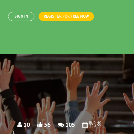
T
SIGN IN
REGISTER FOR FREE NOW
ENDING
10
56
105
25 APR