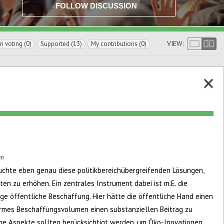
FOLLOW DISCUSSION
VIEW:
In voting (0)
Supported (13)
My contributions (0)
en
äuchte eben genau diese politikbereichübergreifenden Lösungen,
ten zu erhöhen. Ein zentrales Instrument dabei ist m.E. die
ge öffentliche Beschaffung. Hier hätte die öffentliche Hand einen
ormes Beschaffungsvolumen einen substanziellen Beitrag zu
che Aspekte sollten berücksichtigt werden, um Öko-Inovationen