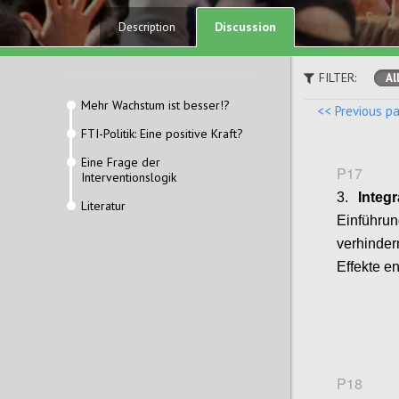
Discussion
Description
FILTER:
Al
Mehr Wachstum ist besser!?
<< Previous p
FTI-Politik: Eine positive Kraft?
Eine Frage der
P17
Interventionslogik
3.
Integr
Literatur
Einführu
verhinde
Effekte e
P18