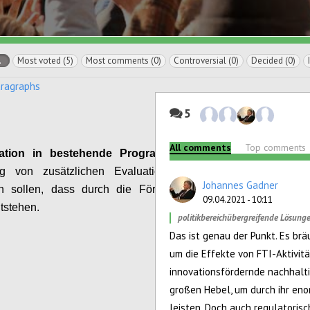
l
Most voted (5)
Most comments (0)
Controversial (0)
Decided (0)
aragraphs
5
All comments
Top comments
ation in bestehende Programme
durch die
ng von zusätzlichen Evaluationskriterien, die
Johannes Gadner
rn sollen, dass durch die Förderung negative
09.04.2021 - 10:11
ntstehen.
politikbereichübergreifende Lösung
Das ist genau der Punkt. Es br
Configure
um die Effekte von FTI-Aktivitä
innovationsfördernde nachhalti
großen Hebel, um durch ihr en
leisten. Doch auch regulatoris