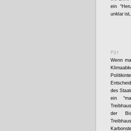
ein “Her
unklar ist
P21
Wenn man
Klimaab
Politiki
Entschei
des Staat
ein “ma
Treibhau
der Bi
Treibhau
Karbo