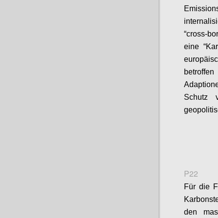
Emission
internali
“cross-bo
eine “Kar
europäis
betroffen
Adaption
Schutz 
geopoliti
P22
Für die F
Karbonst
den mass