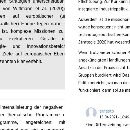
ellen Strategien unterscheidbar (siehe dazu die
Pflichtübung. Zur Kür kann 
e von Wittmann et al. (2020)). Die bisherigen
integrierte Industriepolitik..
ngen auf europäischer (und auch auf
Außerdem ist die missionor
taatlicher) Ebene legen nahe, dass es deutlich
wurde konsequent nicht umg
r ist, komplexe Missionen zu formulieren, als
technologiepolitischen Kon
u exekutieren.
Gerade im Forschungs-,
Strategie 2020 hat wesentl
ogie- und Innovationsbereich wurden die
Wenn trotz vieler schöner 
n Ziele auf europäischer Ebene in den letzten
angekündigten Handlungen 
ehnten klar verfehlt.
Ansatz in der Praxis nicht f
Configure
Gruppen blockiert wird. Das 
Politikbereiche, wo man die
funktioniert, dann sollte m
Internalisierung der negativen externen Effekte
2
vote
ernesto
er thematische Programme noch traditionelle
18.04.2021 - 16:46
rogramme, angereichert mit ökologischen
Eine Differnzeirung zwi
, geeignet, weil sie zu begrenzt in ihrer Wirkung