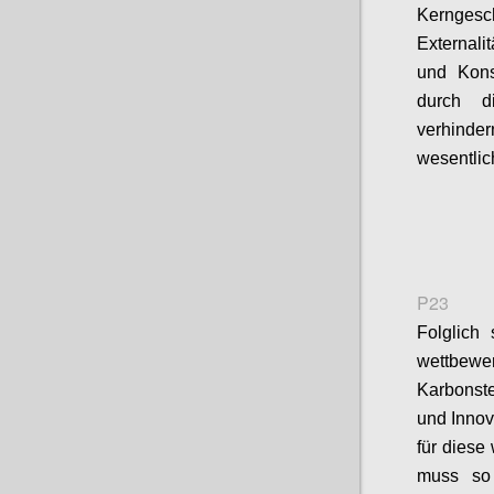
Kernges
Externali
und Kons
durch d
verhinder
wesentlic
P23
Folglich
wettbew
Karbonst
und Innov
für diese
muss so