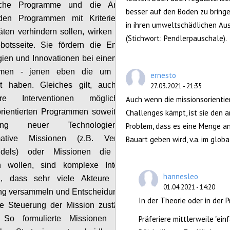
sche Programme und die Anreicherung von
besser auf den Boden zu bring
den Programmen mit Kriterien, die negative
in ihren umweltschädlichen Au
täten verhindern sollen, wirken praktisch nur auf
(Stichwort: Pendlerpauschale).
botsseite. Sie fördern die Entwicklung neuer
ien und Innovationen bei einem kleinen Teil der
hmen - jenen eben die um eine Förderung
ernesto
t haben. Gleiches gilt, auch wenn deutlich
27.03.2021 - 21:35
ere Interventionen möglich sind, bei
Auch wenn die missionsorientie
rientierten Programmen soweit sie sich auf die
Challenges kämpt, ist sie den 
[4]
klung neuer Technologien abzielen
.
Problem, dass es eine Menge a
rmative Missionen (z.B. Verhinderung des
Bauart geben wird, v.a. im glob
ndels) oder Missionen die das Verhalten
n wollen, sind komplexe Interventionen und
hannesleo
n, dass sehr viele Akteure sich hinter der
01.04.2021 - 14:20
ung versammeln und Entscheidungsbefugnisse an
In der Theorie oder in der P
ie Steuerung der Mission zuständige Institution
. So formulierte Missionen sind nicht von
Präferiere mittlerweile "ein