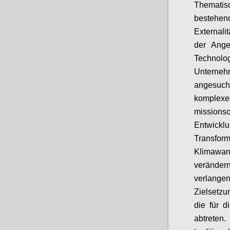
Themati
bestehen
Externali
der Ange
Technolog
Unterne
angesuch
komplex
missionso
Entwic
Transfo
Klimawa
veränder
verlange
Zielsetz
die für d
abtreten