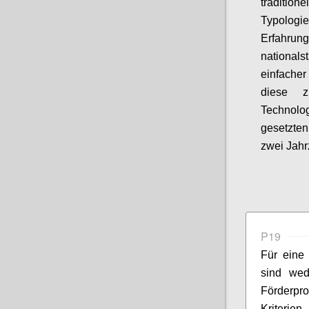
tradition
Typologi
Erfahru
nationals
einfache
diese z
Technol
gesetzte
zwei Jahrz
P19
Für eine 
sind wed
Förderp
Kriterien