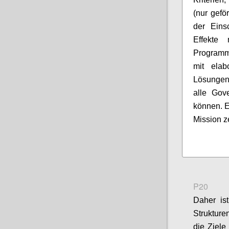
(nur gefö
der Eins
Effekte 
Programm
mit elabo
Lösungen
alle Gov
können. E
Mission z
P20
Daher is
Strukture
die Ziele