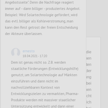
Angebotsseite". Denn die Nachfrage reagiert
immer auf - dann billiger - produziertes Angebot.
Beispiel: Wird Solartechnologie gefördert, wird
das evtl. billiger als Kohleverstromung, man
kann den Rest getrost der freien Entscheidung
der Akteure überlassen.
P18
ernesto
Thematische Programme und die
18.04.2021 - 17:20
Anreicherung von bestehenden Programmen
Dem ist genau nicht so. Z.B. werden
mit Kriterien, die negative Externalitäten
staatliche Förderungen (Entwicklungshilfe)
verhindern sollen, wirken praktisch nur auf der
genutzt, um Solartechnologie auf Märkten
Angebotsseite. Sie fördern die Entwicklung
einzuführen und dann nicht im
neuer Technologien und Innovationen bei
nachvollziehbaren Kontext von
einem kleinen Teil der Unternehmen - jenen
Entwicklungszielen zu vermarkten, Pharma-
eben die um eine Förderung angesucht
Produkte werden mit massiver staatlicher
haben. Gleiches gilt, auch wenn deutlich
Untersützung entwickelt und dann einer