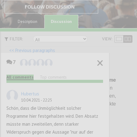
FOLLOW DISCUSSION
Discussion
Description
FILTER:
VIEW:
<< Previous paragraphs
7
P17
All comments
Top comments
3.
Integration in bestehende Programme
durch die Einführung von zusätzlichen
Hubertus
Evaluationskriterien, die verhindern sollen,
10.04.2021 - 22:25
dass durch die Förderung negative Effekte
Schön, dass die Unmöglichkeit solcher
entstehen.
Programme hier festgehalten wird. Den Absatz
müsste man zweiteilen, denn starker
Widerspruch gegen die Aussage "nur auf der
Confi