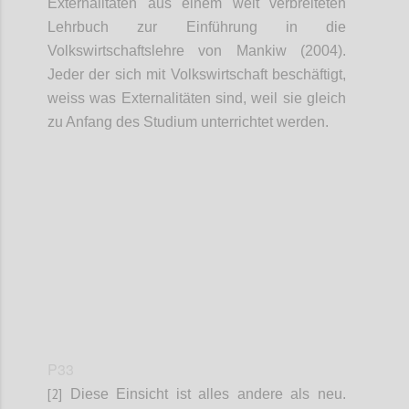
Externalitäten aus einem weit verbreiteten
Lehrbuch zur Einführung in die
Volkswirtschaftslehre von Mankiw (2004).
Jeder der sich mit Volkswirtschaft beschäftigt,
weiss was Externalitäten sind, weil sie gleich
zu Anfang des Studium unterrichtet werden.
Confi
P33
[2]
Diese Einsicht ist alles andere als neu.