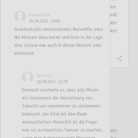
zu formulieren, als diese zu exekutieren.
hannesleo
Gerade im Forschungs-, Technologie- und
01.04.2021 - 14:04
Innovationsbereich wurden die gesetzten
Grundsätzlich einverstanden. Bezweifle, dass
Ziele auf europäischer Ebene in den letzten
die Akteure dazu bereit sind bzw. in der Lage
zwei Jahrzehnten klar verfehlt.
sind. Corona war auch in dieser Hinsicht sehr
erhellend.
Confi
ernesto
18.04.2021 - 17:23
Dennoch erscheint es, dass alle Missin
2
votes
als Instrument der Herstellung von
Zukunft von voernherein zu verdammen
bedeutet, das Kind mit dem Bade
P19
auszuschütten. Natürlich ist die Frage:
was ist zu beachten / besser zu machen,
Für eine Internalisierung der negativen
wenn man funktionierende Missionen