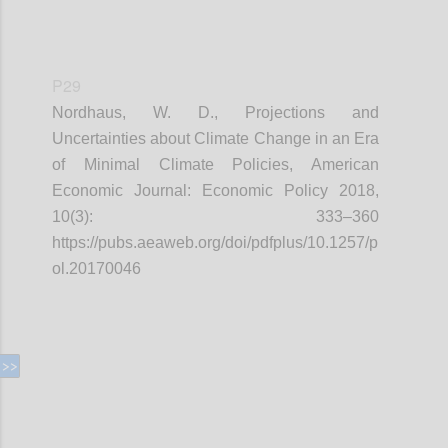
P29
Nordhaus, W. D., Projections and
Uncertainties about Climate Change in an Era
of Minimal Climate Policies, American
Economic Journal: Economic Policy 2018,
10(3): 333–360
https://pubs.aeaweb.org/doi/pdfplus/10.1257/p
ol.20170046
Confi