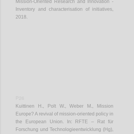
Mission-Oriented Research and Innovation -
Inventory and characterisation of initiatives,
2018.
Confi
P26
Kuittinen H., Polt W., Weber M., Mission
Europe? A revival of mission-oriented policy in
the European Union. In: RFTE – Rat für
Forschung und Technologieentwicklung (Hg),