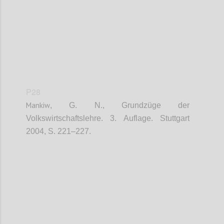
P28
Mankiw
, G. N., Grundzüge der
Volkswirtschaftslehre. 3. Auflage. Stuttgart
2004, S. 221–227.
Confi