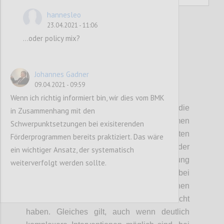
hannesleo
23.04.2021 - 11:06
...oder policy mix?
2
votes
Johannes Gadner
09.04.2021 - 09:59
P18
Wenn ich richtig informiert bin, wir dies vom BMK
Thematische Programme und die
in Zusammenhang mit den
Anreicherung von bestehenden Programmen
Schwerpunktsetzungen bei exisiterenden
mit Kriterien, die negative Externalitäten
Förderprogrammen bereits praktiziert. Das wäre
verhindern sollen, wirken praktisch nur auf der
ein wichtiger Ansatz, der systematisch
Angebotsseite. Sie fördern die Entwicklung
weiterverfolgt werden sollte.
neuer Technologien und Innovationen bei
einem kleinen Teil der Unternehmen - jenen
eben die um eine Förderung angesucht
haben. Gleiches gilt, auch wenn deutlich