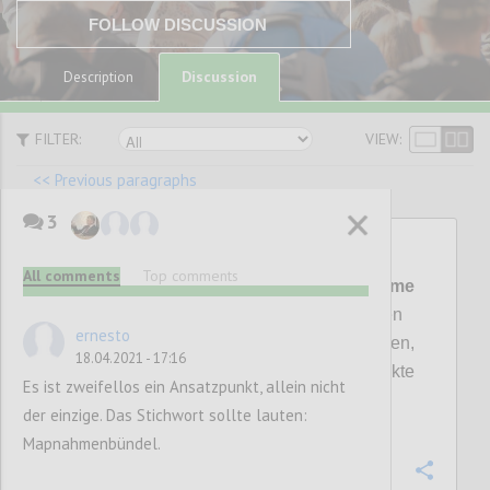
FOLLOW DISCUSSION
Discussion
Description
FILTER:
VIEW:
<< Previous paragraphs
3
P17
All comments
Top comments
3.
Integration in bestehende Programme
durch die Einführung von zusätzlichen
ernesto
Evaluationskriterien, die verhindern sollen,
18.04.2021 - 17:16
dass durch die Förderung negative Effekte
Es ist zweifellos ein Ansatzpunkt, allein nicht
entstehen.
der einzige. Das Stichwort sollte lauten:
Mapnahmenbündel.
Confi