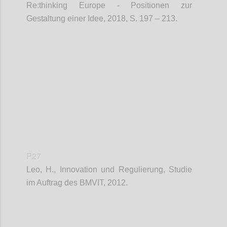
Re:thinking Europe - Positionen zur
Gestaltung einer Idee, 2018, S. 197 – 213.
Confi
P27
Leo, H., Innovation und Regulierung, Studie
im Auftrag des BMVIT, 2012.
Confi