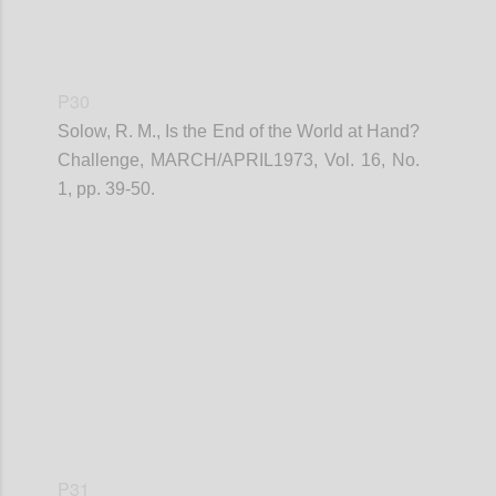
P30
Solow, R. M., Is the End of the World at Hand?
Challenge, MARCH/APRIL1973, Vol. 16, No.
1, pp. 39-50.
Confi
P31