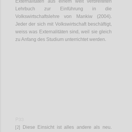
Externalitäten aus einem weit verbreiteten
Lehrbuch zur Einführung in die
Volkswirtschaftslehre von Mankiw (2004).
Jeder der sich mit Volkswirtschaft beschäftigt,
weiss was Externalitäten sind, weil sie gleich
zu Anfang des Studium unterrichtet werden.
Confi
P33
[2]
Diese Einsicht ist alles andere als neu.