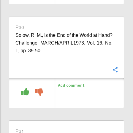
P30
Solow, R. M., Is the End of the World at Hand?
Challenge, MARCH/APRIL1973, Vol. 16, No.
1, pp. 39-50.
Confi
Add comment
P31