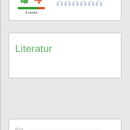
4
votes
Literatur
P24