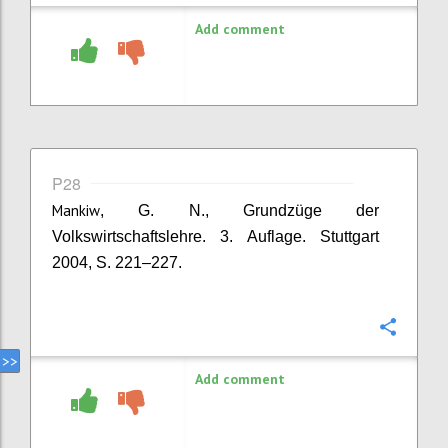
Add comment
P28
Mankiw
, G. N., Grundzüge der
Volkswirtschaftslehre. 3. Auflage. Stuttgart
2004, S. 221–227.
Confi
Add comment