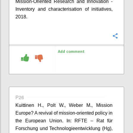
Mission-Oriented Research and Innovation -
Inventory and characterisation of initiatives,
2018.
Confi
Add comment
P26
Kuittinen H., Polt W., Weber M., Mission
Europe? A revival of mission-oriented policy in
the European Union. In: RFTE – Rat für
Forschung und Technologieentwicklung (Hg),