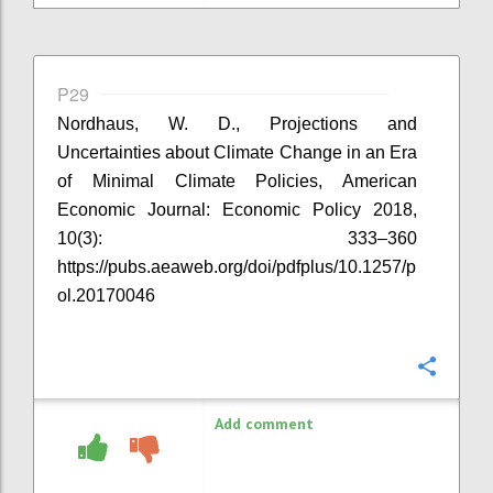
P29
Nordhaus, W. D., Projections and
Uncertainties about Climate Change in an Era
of Minimal Climate Policies, American
Economic Journal: Economic Policy 2018,
10(3): 333–360
https://pubs.aeaweb.org/doi/pdfplus/10.1257/p
ol.20170046
Confi
Add comment