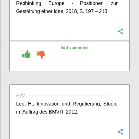
Re:thinking Europe - Positionen zur
Gestaltung einer Idee, 2018, S. 197 – 213.
Confi
Add comment
P27
Leo, H., Innovation und Regulierung, Studie
im Auftrag des BMVIT, 2012.
Confi