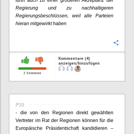
führt auch zu einer größeren Akzeptanz der
Regierung und zu nachhaltigeren
Regierungsbeschlüssen, weil alle Parteien
hieran mitgewirkt haben
Konfi
Kommentare (4)
anzeigen/hinzufügen
2
Stimmen
P33
- die von den Regionen direkt gewählten
Vertreter im Rat der Regionen können für die
Europäische Präsidentschaft kandidieren –