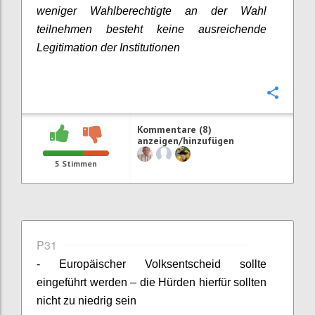
weniger Wahlberechtigte an der Wahl
teilnehmen besteht keine ausreichende
Legitimation der Institutionen
Konfi
Kommentare (8)
anzeigen/hinzufügen
5
Stimmen
P31
- Europäischer Volksentscheid sollte
eingeführt werden – die Hürden hierfür sollten
nicht zu niedrig sein