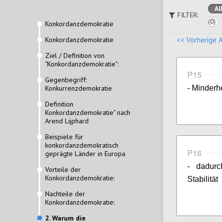
Al
FILTER:
(0)
Konkordanzdemokratie
Konkordanzdemokratie
<< Vorherige 
Ziel / Definition von
"Konkordanzdemokratie":
P15
Gegenbegriff:
Konkurrenzdemokratie
- Minderh
Definition
Konkordanzdemokratie" nach
Arend Lijphard
Beispiele für
konkordanzdemokratisch
P16
geprägte Länder in Europa
- dadurc
Vorteile der
Konkordanzdemokratie:
Stabilität
Nachteile der
Konkordanzdemokratie:
2. Warum die