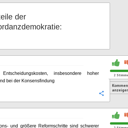
eile der
rdanzdemokratie:
Entscheidungskosten, insbesondere hoher
2
Stimm
nd bei der Konsensfindung
Komment
anzeige
Konfigurie
ions- und größere Reformschritte sind schwerer
2
Stimm