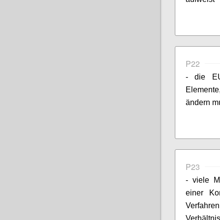
P22
- die EU
Elemente
ändern m
P23
- viele 
einer Ko
Verfahr
Verhältn