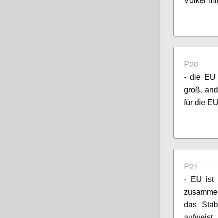
Völker mi
P20
- die EU
groß, and
für die E
P21
- EU ist
zusammen
das Stabi
aufweist