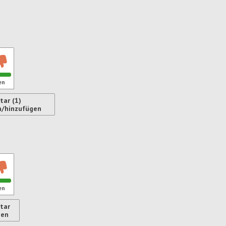
ren
en
ar (1)
n/hinzufügen
ren
en
tar
gen