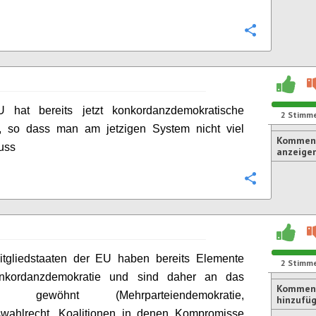
Konfigurie
 hat bereits jetzt konkordanzdemokratische
2
Stimm
, so dass man am jetzigen System nicht viel
Komment
uss
anzeige
Konfigurie
Mitgliedstaaten der EU haben bereits Elemente
2
Stimm
nkordanzdemokratie und sind daher an das
Kommen
en gewöhnt (Mehrparteiendemokratie,
hinzufü
iswahlrecht, Koalitionen in denen Kompromisse