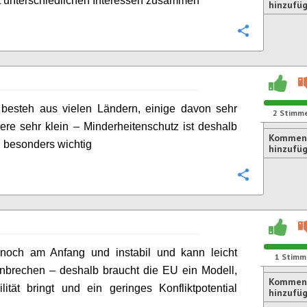
t unterschiedlichen Interessen zusammen
hinzufü
Konfigurie
 besteh aus vielen Ländern, einige davon sehr
2
Stimm
ere sehr klein – Minderheitenschutz ist deshalb
Kommen
U besonders wichtig
hinzufü
Konfigurie
 noch am Anfang und instabil und kann leicht
1
Stimm
brechen – deshalb braucht die EU ein Modell,
Kommen
lität bringt und ein geringes Konfliktpotential
hinzufü