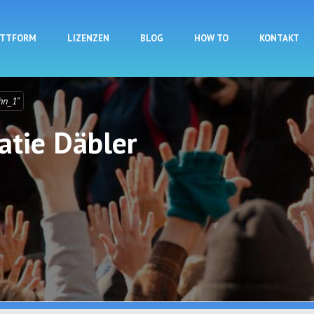
Direkt zum Inhalt
ATTFORM
LIZENZEN
BLOG
HOW TO
KONTAKT
hn_1"
tie Däbler