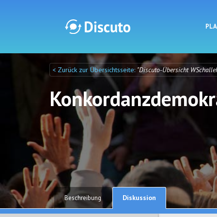
PL
< Zurück zur Übersichtsseite:
"Discuto-Übersicht WSchalle
Discuto
Discuto
Konkordanzdemokra
Diskussion
Beschreibung