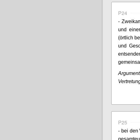
P24
- Zweika
und eine
(örtlich 
und Gesch
entsend
gemeinsa
Argumen
Vertretun
P25
- bei den
gesamteu