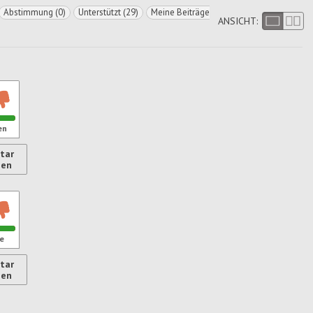
Abstimmung (0)
Unterstützt (29)
Meine Beiträge
ANSICHT:
en
tar
ren
gen
e
tar
gen
ren