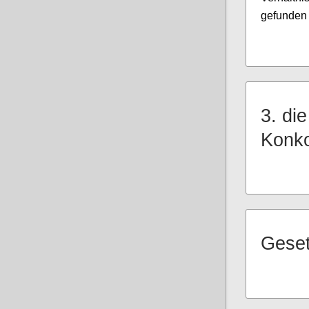
gefunden
3. di
Konko
Geset