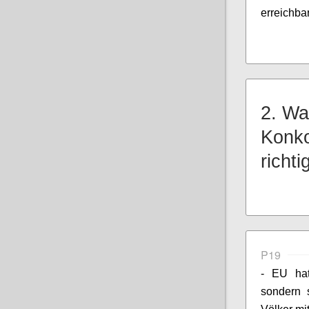
erreichba
2. Wa
Konko
richti
P19
- EU hat
sondern s