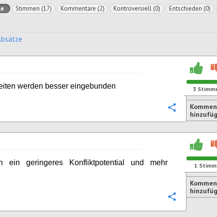
le
Stimmen (17)
Kommentare (2)
Kontroversiell (0)
Entschieden (0)
Absätze
eiten werden besser eingebunden
3
Stimm
Kommen
Konfigurie
hinzufü
h ein geringeres Konfliktpotential und mehr
1
Stimm
Kommen
hinzufü
Konfigurie