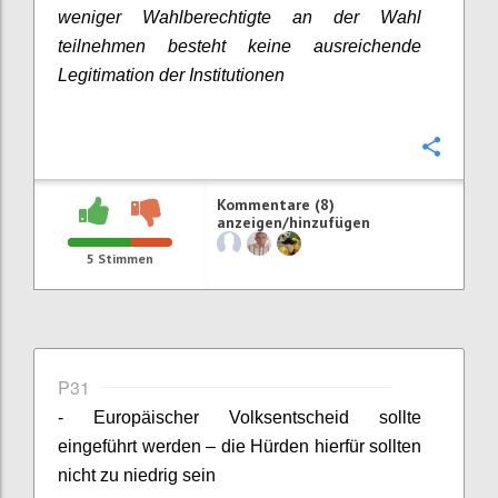
weniger Wahlberechtigte an der Wahl
teilnehmen besteht keine ausreichende
Legitimation der Institutionen
Konfi
Kommentare (8)
anzeigen/hinzufügen
5
Stimmen
P31
- Europäischer Volksentscheid sollte
eingeführt werden – die Hürden hierfür sollten
nicht zu niedrig sein