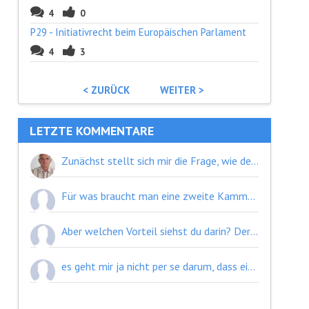
4
0
P29 - Initiativrecht beim Europäischen Parlament
4
3
< ZURÜCK
WEITER >
LETZTE KOMMENTARE
Zunächst stellt sich mir die Frage, wie denn "gesamteuropäische Parteien" zustande kommen sollen. Die USA zeigen, dass das möglich ist. Aber das WIE bedarf wohl noch einiger konstruktiver Arbeit. Die heutigen "europäischen Parteien" sind doch tatsächlich Zweckbündnisse nationaler Parteien, was die Vertretung "gesamteuropäischer Interessen" derzeit spürbar einschränkt... Ich habe dennoch "bedingt zugestimmt", weil ich die "konstruktive Partizipation" als Ausweg aus diesem Dilemma sehe.
Für was braucht man eine zweite Kammer, wenn die kein Initiativrecht hat? Eine zweite Kammer ohne Initiativrecht ist relativ sinnlos. Zumal ich es jetzt nicht wirklich verwirrend finde. In Deutschland ist es den Leuten eigentlich auch ziemlich egal, ob ein Gesetz nun von einer Bundestagsfraktion, von der Regierung oder aus dem Bundesrat heraus eingebracht wurde.
Aber welchen Vorteil siehst du darin? Der Verwirrungspunkt steht ja trotzdem...
es geht mir ja nicht per se darum, dass einzelne Länder ihre Bedenken haben, sondern dass sie thematisch geäußert werden. Und natürlich werden sich da die Wahlverhältnisse von Land zu Land unterscheiden und etwas Wahltaktik betrieben werden, aber das ist ja normal. Solange Parteien transnational aufgestellt sein müssen ist das doch völlig in Ordnung.