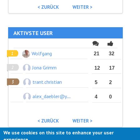
< ZURÜCK
WEITER >
AKTIVSTE USER
Wolfgang
21
32
Jona Grimm
12
17
trant.christian
5
2
alex_daebler@yahoo.de
4
0
< ZURÜCK
WEITER >
We use cookies on this site to enhance your user
experience