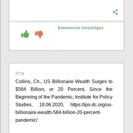
Konfi
Kommentar hinzufügen
P78
Collins, Ch., US Billionaire Wealth Surges to
$584 Billion, or 20 Percent, Since the
Beginning of the Pandemic, Institute for Policy
Studies, 18.06.2020, https://ips-dc.org/us-
billionaire-wealth-584-billion-20-percent-
pandemic/