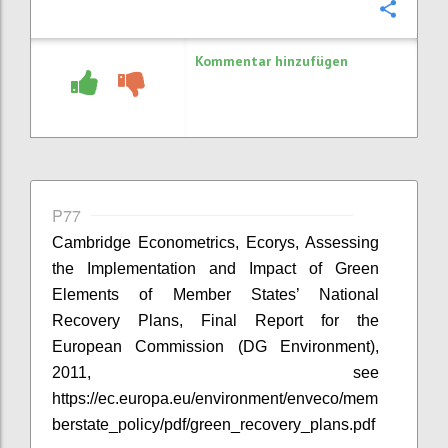
Konfi
Kommentar hinzufügen
P77
Cambridge Econometrics,
Ecorys
, Assessing
the Implementation and Impact of Green
Elements of Member States’ National
Recovery Plans, Final Report for the
European Commission (DG Environment),
2011, see
https://ec.europa.eu/environment/enveco/mem
berstate_policy/pdf/green_recovery_plans.pdf