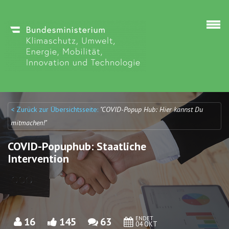
Direkt zum Inhalt
< Zurück zur Übersichtsseite:
"COVID-Popup Hub: Hier kannst Du
Discuto
Discuto
mitmachen!"
COVID-Popuphub: Staatliche
Intervention
ENDET
16
145
63
04 OKT