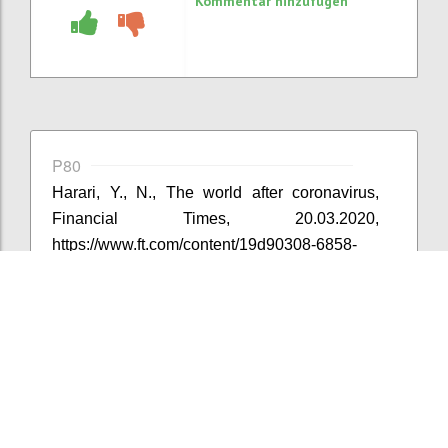
Kommentar hinzufügen
P80
Harari, Y., N., The world after coronavirus,
Financial Times, 20.03.2020,
https://www.ft.com/content/19d90308-6858-
11ea-a3c9-1fe6fedcca75
Konfi
Kommentar hinzufügen