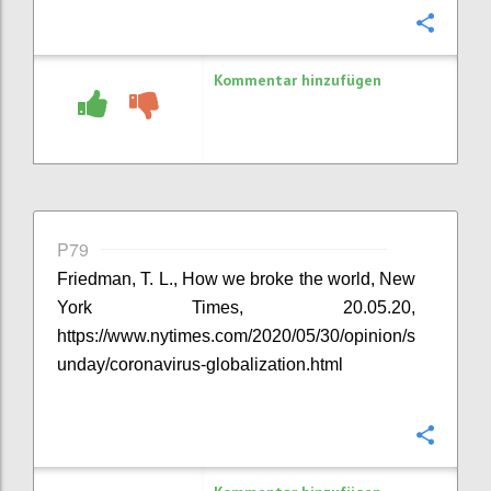
Konfi
Kommentar hinzufügen
P79
Friedman, T. L., How we broke the world, New
York Times, 20.05.20,
https://www.nytimes.com/2020/05/30/opinion/s
unday/coronavirus-globalization.html
Konfi