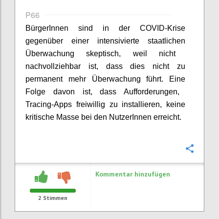
P66
BürgerInnen
sind in der COVID-Krise
gegenüber einer
intensivierte staatliche
n
Überwachung
skeptisch
, weil nicht
nachvollziehbar ist, dass dies nicht
zu
permanent mehr Überwachung führt. Ein
e
Folge davon ist, dass Aufforderungen,
Tracing
-Apps freiwillig zu installieren, keine
kritische Masse
bei den
NutzerInnen
erreicht.
Konfi
Kommentar hinzufügen
2
Stimmen