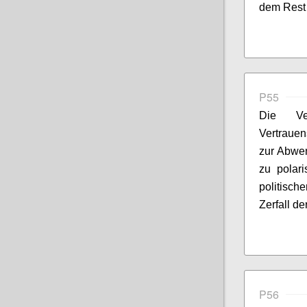
dem Rest 
P55
Die Ve
Vertrauen
zur Abwe
zu polar
politisc
Zerfall de
P56