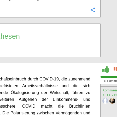
Konfigurie
thesen
schaftseinbruch durch COVID-19, die zunehmend
3
Stimm
 befristeten Arbeitsverhältnisse und die sich
Komment
nende
Ökologisierung
der Wirtschaft, führen zu
anzeige
eiteren Aufgehen der Einkommens- und
nsschere. COVID macht die Bruchlinien
r. Die Polarisierung zwischen Vermögenden und