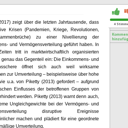
017) zeigt über die letzten Jahrtausende, dass
4
Stimm
ive Krisen (Pandemien, Kriege, Revolutionen,
Kommen
usammenbrüche) zu einer Nivellierung der
hinzufü
ns- und Vermögensverteilung geführt haben. In
eiten tritt in marktwirtschaftlich organisierten
 genau das Gegenteil ein: Die Einkommens- und
nsschere öffnet sich auch weil wirksame
n zur Umverteilung – beispielsweise über hohe
wie u.a. von
Piketty
(2013) gefordert – aufgrund
ischen Einflusses der betroffenen Gruppen von
rhindert werden.
Piketty
(2013) warnt denn auch,
reme Ungleichgewichte bei der Vermögens- und
mensverteilung
disruptive
Ereignisse
nlicher machen und plädiert für eine geordnete
mäßige Umverteilung.