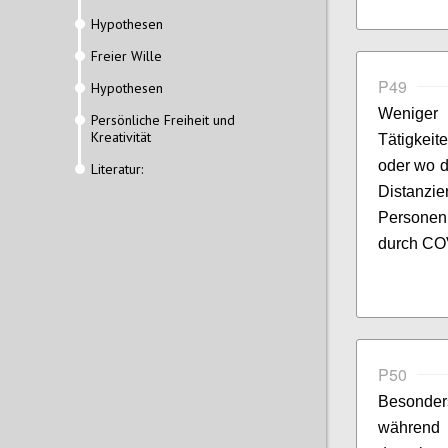
Hypothesen
Freier Wille
P49
Hypothesen
Weniger 
Persönliche Freiheit und
Kreativität
Tätigkeit
oder wo d
Literatur:
Distanz
Personen
durch COV
P50
Besonder
während 