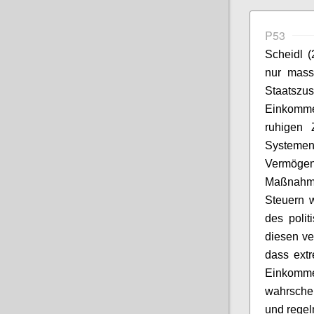
P53
Scheidl
(2
nur mass
Staatsz
Einkomme
ruhigen Z
Systemen
Vermöge
Maßnahme
Steuern 
des polit
diesen
ve
dass ext
Einkom
wahrschei
und regel