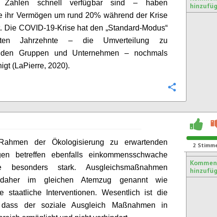
ge Zahlen schnell verfügbar sind – haben
hinzufü
re ihr Vermögen um rund 20% während der Krise
t. Die COVID-19-Krise hat den „Standard-Modus“
zten Jahrzehnte – die Umverteilung zu
nden Gruppen und Unternehmen – nochmals
igt (
LaPierre
, 2020).
Konfigurie
 Rahmen der
Ökologisierung
zu erwartenden
2
Stimm
gen betreffen ebenfalls einkommensschwache
Kommen
te besonders stark. Ausgleichsmaßnahmen
hinzufü
daher im gleichen Atemzug genannt wie
le staatliche Interventionen. Wesentlich ist die
, dass der soziale Ausgleich Maßnahmen in