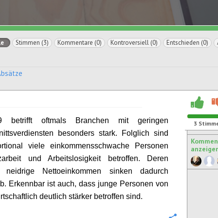
le
Stimmen (3)
Kommentare (0)
Kontroversiell (0)
Entschieden (0)
Absätze
9 betrifft oftmals Branchen mit geringen
3
Stimm
ittsverdiensten besonders stark. Folglich sind
Komment
ortional viele einkommensschwache Personen
anzeige
arbeit und Arbeitslosigkeit betroffen. Deren
es
neidrige
Nettoeinkommen sinken dadurch
ab. Erkennbar ist auch, dass junge Personen von
schaftlich deutlich stärker betroffen sind.