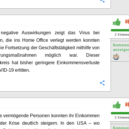
Konfigurie
negative Auswirkungen zeigt das Virus bei
2
Stimm
en, die ins
Home Office
verlegt werden konnten
Komment
ie Fortsetzung der Geschäftstätigkeit mithilfe von
anzeige
ierungsmaßnahmen möglich war. Dieser
kreis hat bisher geringere Einkommensverluste
ID-19 erlitten.
Konfigurie
s vermögende Personen konnten ihr Einkommen
2
Stimm
der Krise deutlich steigern. In den USA – wo
Kommen