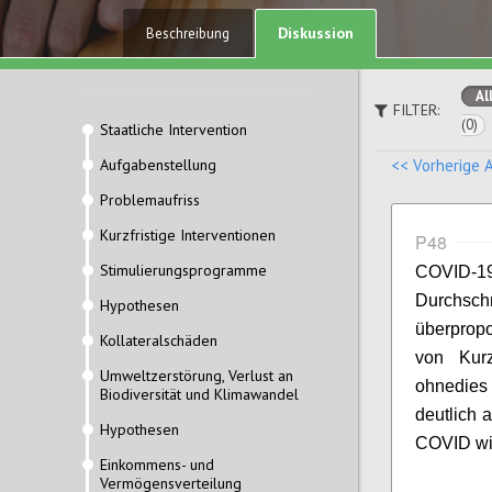
Diskussion
Beschreibung
Al
FILTER:
(0)
Staatliche Intervention
Aufgabenstellung
<< Vorherige 
Problemaufriss
Kurzfristige Interventionen
P48
Stimulierungsprogramme
COVID-1
Durchschn
Hypothesen
überprop
Kollateralschäden
von Kurz
Umweltzerstörung, Verlust an
ohnedi
Biodiversität und Klimawandel
deutlich 
Hypothesen
COVID wirt
Einkommens- und
Vermögensverteilung