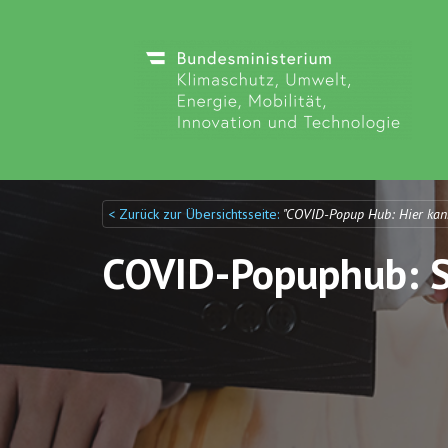
< Zurück zur Übersichtsseite:
"COVID-Popup Hub: Hier kan
Discuto
Discuto
COVID-Popuphub: St