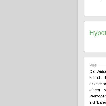
Hypo
P54
Die Wirt
zeitlich
abzeich
einem w
Vermöge
sichtbare