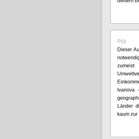
diesem Be
P52
Dieser Au
notwend
zumeist
Umweltv
Einkomme
Ivanova
–
geograph
Länder di
kaum zur 