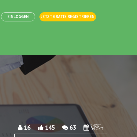
EINLOGGEN
JETZT GRATIS REGISTRIEREN
ENDET
16
145
63
04 OKT