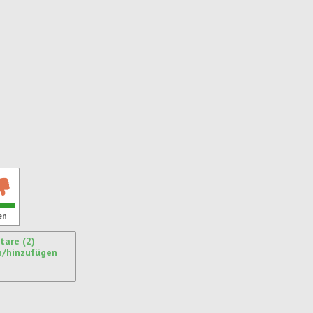
ren
en
are (2)
n/hinzufügen