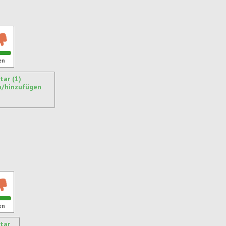
ren
en
ar (1)
n/hinzufügen
ren
en
tar