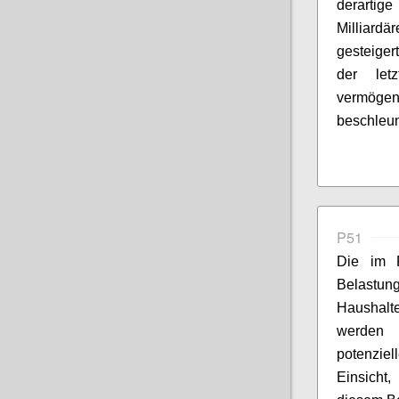
derarti
Milliardä
gesteiger
der let
vermöge
beschleun
P51
Die im
Belastun
Haushal
werden 
potenziel
Einsicht