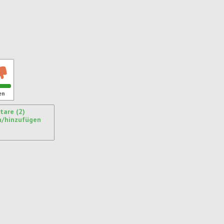
ren
en
are (2)
n/hinzufügen