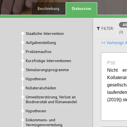
Diskussion
Beschreibung
Al
FILTER:
(0)
Staatliche Intervention
Aufgabenstellung
<< Vorherige 
Problemaufriss
Kurzfristige Interventionen
P32
Stimulierungsprogramme
Nicht e
Kollater
Hypothesen
gesellsc
Kollateralschäden
laufenden
Umweltzerstörung, Verlust an
(2019)) s
Biodiversität und Klimawandel
Hypothesen
Einkommens- und
Vermögensverteilung