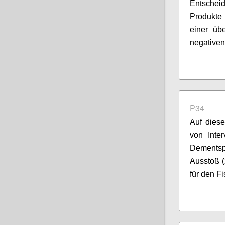
Entsche
Produkte 
eine
r üb
negative
P34
Auf diese
von Inte
Dementsp
Ausstoß (
für den Fi