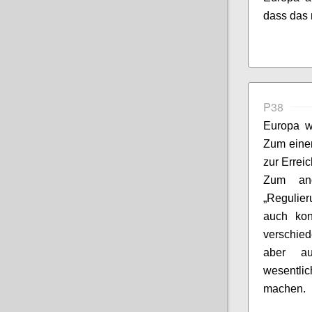
dass das 
P38
Europa wi
Zum einen
zur Errei
Zum and
„Regulie
auch kon
verschied
aber au
wesentli
machen.