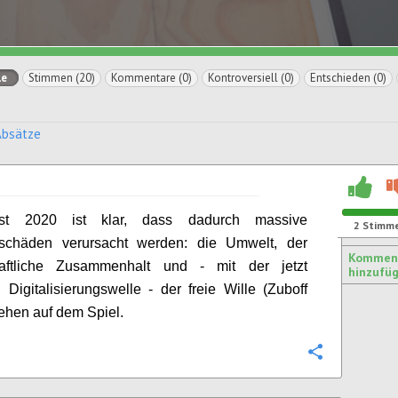
le
Stimmen (20)
Kommentare (0)
Kontroversiell (0)
Entschieden (0)
Absätze
rst 2020 ist klar, dass dadurch massive
2
Stimm
alschäden verursacht werden: die Umwelt, der
Kommen
haftliche Zusammenhalt und - mit der jetzt
hinzufü
 Digitalisierungswelle - der freie Wille (
Z
uboff
tehen auf dem Spiel.
Konfigurie