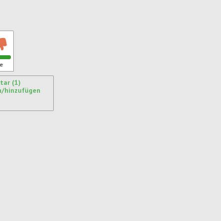
ren
e
ar (1)
n/hinzufügen
ren