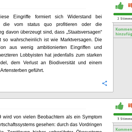
ese Eingriffe formiert sich Widerstand bei
2
Stimm
n, die vom
status
quo profitieren oder die
Kommen
eg davon überzeugt sind, dass „Staatsversagen“
hinzufü
 so wahrscheinlich ist wie Marktversagen. Die
ion aus wenig ambitionierten Eingriffen und
rzteren Lobbyisten hat jedenfalls zum starken
del, dem Verlust an Biodiversität und einem
Artensterben geführt.
Konfigurie
 wird von vielen Beobachtern als ein Symptom
3
Stimm
rtschaftssystems gesehen: durch das Vordringen
Kommen