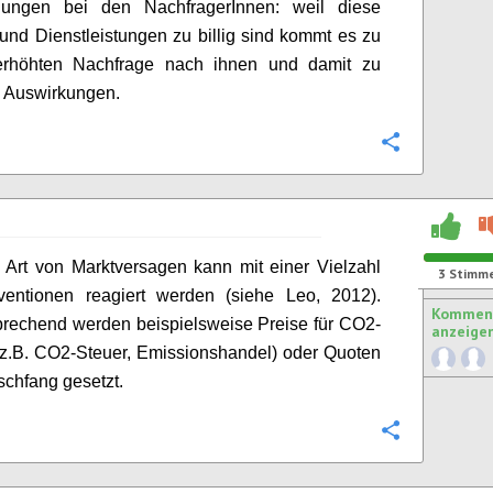
idungen
bei
de
n
NachfragerInnen
: weil diese
und Dienstleistungen zu billig sind kommt es zu
erhöhten Nachfrage
nach ihnen und damit zu
n Auswirkungen.
Konfigurie
 Art von Marktversagen kann mit einer Vielzahl
3
Stimm
rventionen reagiert werden (siehe Leo, 2012).
Komment
rechend werden beispielsweise Preise für CO2-
anzeige
z.B. CO2-Steuer, Emissionshandel) oder Quoten
schfang gesetzt.
Konfigurie