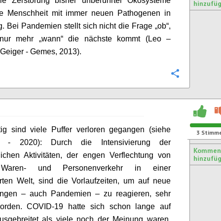
ie Zerstörung bisher unberührter Ökosysteme
hinzufü
e Menschheit mit immer neuen Pathogenen in
. Bei Pandemien stellt sich nicht die Frage „ob“,
nur mehr „wann“ die nächste kommt (Leo –
Geiger -
Gemes
, 2013).
Konfigurie
tig sind viele Puffer verloren gegangen (siehe
3
Stimm
n - 2020): Durch die Intensivierung der
Kommen
tlichen Aktivitäten, der engen Verflechtung von
hinzufü
 Waren- und Personenverkehr in einer
erten Welt, sind die Vorlaufzeiten, um auf neue
ungen – auch Pandemien – zu reagieren, sehr
orden. COVID-19 hatte sich schon lange auf
usgebreitet als viele noch der Meinung waren,