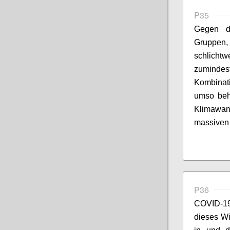
P35
Gegen di
Gruppe
schlichtw
zumindest
Kombinat
umso behe
Klimawan
massiven 
P36
COVID-19
dieses Wi