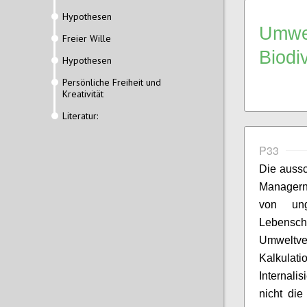
Hypothesen
Umwel
Freier Wille
Biodi
Hypothesen
Persönliche Freiheit und
Kreativität
Literatur:
P33
Die aussc
Managern
von ung
Lebens
Umweltve
Kalkulat
Internali
nicht di