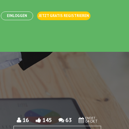
EINLOGGEN
JETZT GRATIS REGISTRIEREN
ENDET
16
145
63
04 OKT