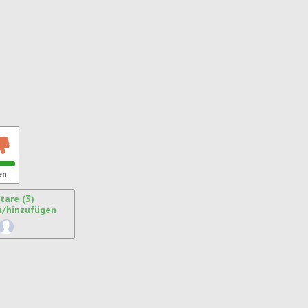
en
are (3)
n/hinzufügen