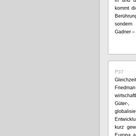
in und d
kommt di
Berührung
sondern 
Gadner
– 
P37
Gleichzei
Friedma
wirtschaf
Güter-,
globalisi
Entwickl
kurz gew
Europa a