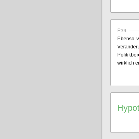
P39
Ebenso w
Veränderu
Politikbe
wirklich e
Hypo