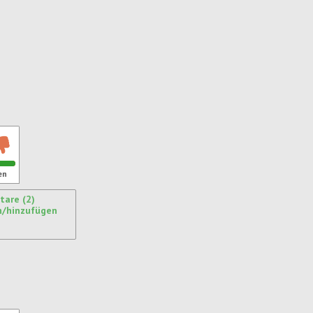
ren
en
are (2)
n/hinzufügen
ren