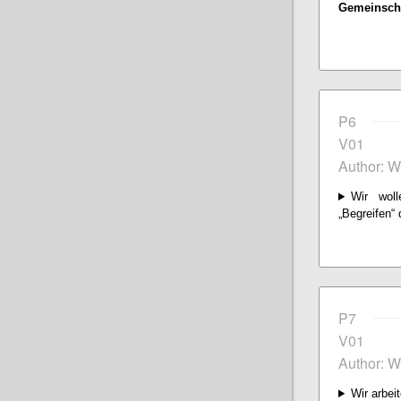
Gemeinscha
P6
V01
Author: W
Wir woll
„Begreifen“ 
P7
V01
Author: W
Wir arbeit