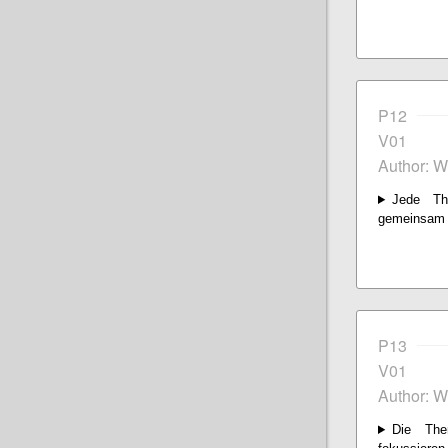
P12
V01
Author: 
Jede Th
gemeinsam u
P13
V01
Author: 
Die The