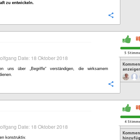
ft zu entwickeln.
Konfigurie
5
Stimm
olfgang Date: 18 Oktober 2018
Komment
en uns über „Begriffe“ verständigen, die wirksamem
anzeige
dienen.
Konfigurie
4
Stimm
olfgang Date: 18 Oktober 2018
Kommen
en konstruktiv.
hinzufü