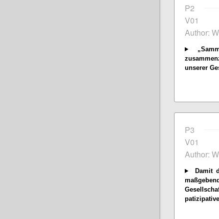
P2
V01
Author: W
„Sammel
zusammenz
unserer Ges
P3
V01
Author: W
Damit di
maßgeben
Gesellsch
patizipativ