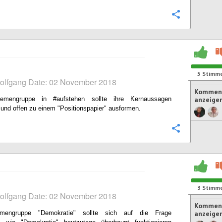
Konfigurie
5
Stimm
Wolfgang Date: 02 November 2018
Komment
emengruppe in #aufstehen sollte ihre Kernaussagen
anzeige
nd offen zu einem "Positionspapier" ausformen.
Konfigurie
3
Stimm
Wolfgang Date: 02 November 2018
Komment
mengruppe "Demokratie" sollte sich auf die Frage
anzeige