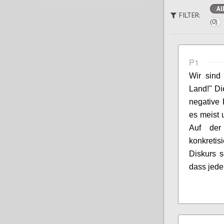
Al
FILTER:
(0)
P1
Wir sind
Land!" Di
negative 
es meist 
Auf der
konkretis
Diskurs s
dass jede