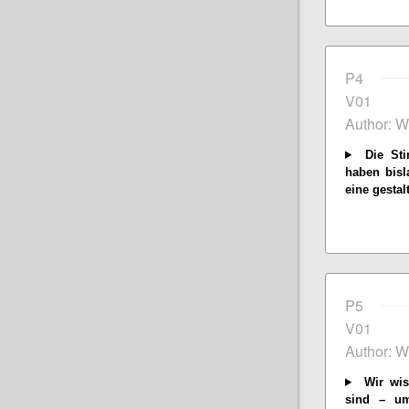
P4
V01
Author: W
Die Sti
haben bisl
eine gestal
P5
V01
Author: W
Wir wis
sind – um