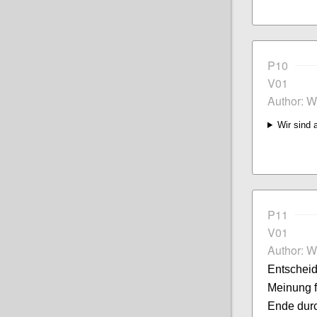
P10
V01
Author: W
Wir sind 
P11
V01
Author: W
Entschei
Meinung f
Ende dur