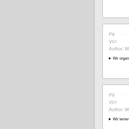
P8
V01
Author: W
Wir organ
P9
V01
Author: W
Wir lerne