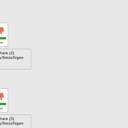
ren
en
are (2)
n/hinzufügen
ren
en
are (3)
n/hinzufügen