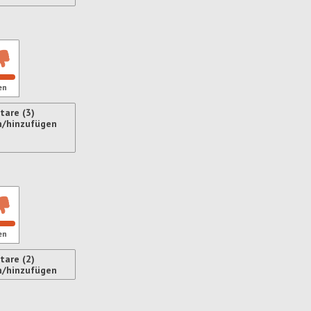
ren
en
are (3)
n/hinzufügen
ren
en
are (2)
n/hinzufügen