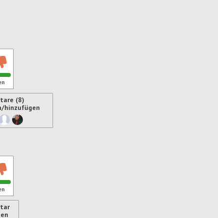
ren
en
are (8)
n/hinzufügen
ren
en
tar
gen