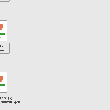
ren
en
tar
gen
ren
en
are (3)
n/hinzufügen