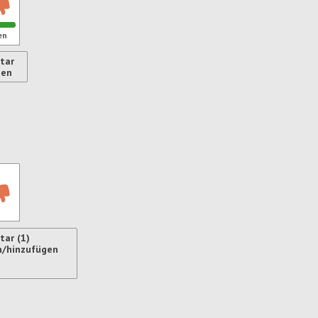
en
tar
gen
ren
ar (1)
n/hinzufügen