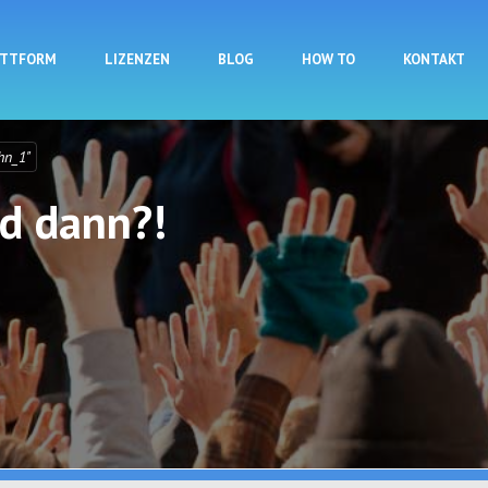
Direkt zum Inhalt
ATTFORM
LIZENZEN
BLOG
HOW TO
KONTAKT
hn_1"
d dann?!