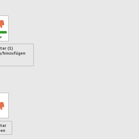
ren
e
ar (1)
n/hinzufügen
ren
tar
gen