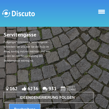
Direkt zum Inhalt
Servitengasse
Discuto
Discuto
Fußgänger*innenzone Servitengasse -
Schreiben Sie uns, wie Sie die FuZo im
Alltag künftig nutzen möchten und was
Ihnen bei der Neugestaltung der
Servitengasse wichtig ist.
ENDET
162
6236
931
30 MAI
IDEENGENERIERUNG FOLGEN
Beschreibung