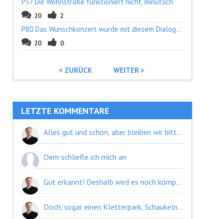
P57 Die Wohnstraße funktioniert nicht, minütlich
20
2
P80 Das Wunschkonzert wurde mit diesem Dialogfor
20
0
< ZURÜCK
WEITER >
LETZTE KOMMENTARE
Alles gut und schön, aber bleiben wir bitte am Teppich. Wenn ich für die Berechtigung im öffentlichen Raum (Parkpickerl) bezahle, geht aus meinem Rechtsverständnis Niemanden etwas an, wie lange ich dort stehe. Seien es Monate, die Gebühren sind entrichtet! Ob das klug ist oder nicht, haben wir nicht zu entscheiden. Das obliegt immer noch dem freien Willen des/der Besitzer*in. Solange die Garagen über 200,- Eur im Monat kosten, gibt es also keine Alternative und ich sehe das Problem vielmehr darin, dass die politische Führung schon längst vehement versucht, uns die wenigen Parkplätze streitig zu machen.
Dem schließe ich mich an
Gut erkannt! Deshalb wird es noch komplizierter, da verschiedene Generationen und Menschen mit unterschiedlichen Bedürfnissen leben. Das bringt man nur unter einen Hut. Mit Geduld, Veränderungen mit Bedacht verändern und das unter Begutachtungszeitraum.
Doch, sogar einen Kletterpark, Schaukeln und Rutschen - kein Scherz.