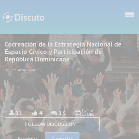
Skip to main content
Cocreación de la Estrategia Nacional de
Discuto
Discuto
Espacio Cívico y Participación de
República Dominicana
Octubre 2024 - Enero 2025
ENDING
11
4
13
13 DEC
FOLLOW DISCUSSION
Discussion