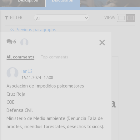
Description
FILTER:
VIEW:
<< Previous paragraphs
6
P12
All comments
Top comments
Línea de acción
ian12
3.1: Protección
15.11.2024 - 17:08
Asociación de Impedidos psicomotores
legal e
Cruz Roja
institucional a la
COE
Defensa Civil
libertad de
Ministerio de Medio ambiente (Denuncia Tala de
reunión y de
árboles, incendios forestales, desechos tóxicos).