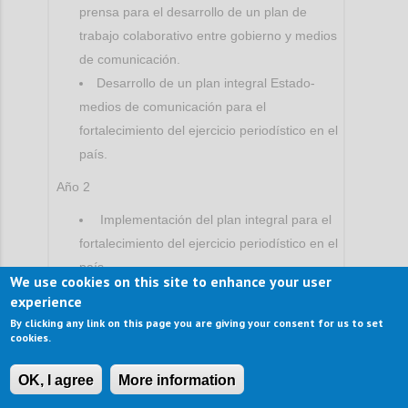
prensa para el desarrollo de un plan de
trabajo colaborativo entre gobierno y medios
de comunicación.
Desarrollo de un plan integral Estado-
medios de comunicación para el
fortalecimiento del ejercicio periodístico en el
país.
Año 2
Implementación del plan integral para el
fortalecimiento del ejercicio periodístico en el
país.
We use cookies on this site to enhance your user
Desarrollo de la oferta académica
experience
dirigida a periodistas y medios de
By clicking any link on this page you are giving your consent for us to set
comunicación.
cookies.
Años 3
OK, I agree
More information
Continuidad de la implementación de