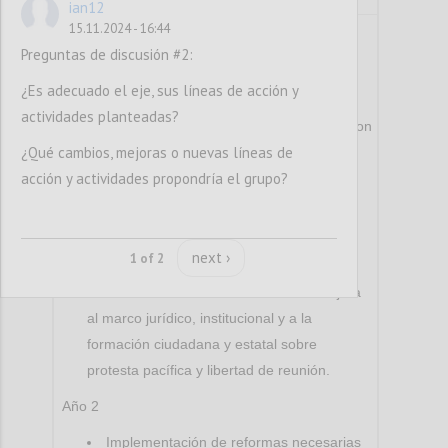
ian12
Actividades clave (hitos):
15.11.2024 - 16:44
Preguntas de discusión #2:
Año 1
¿Es adecuado el eje, sus líneas de acción y
Diagnóstico sobre la normativa,
actividades planteadas?
institucionalidad y prácticas relacionadas con
¿Qué cambios, mejoras o nuevas líneas de
la libertad de reunión y manifestación
acción y actividades propondría el grupo?
pacífica para eliminar restricciones
incompatibles con los estándares de
derechos humanos, incluyendo espacios
digitales.
next ›
1 of 2
Identificación de necesidades de mejora
al marco jurídico, institucional y a la
formación ciudadana y estatal sobre
protesta pacífica y libertad de reunión.
Año 2
Implementación de reformas necesarias