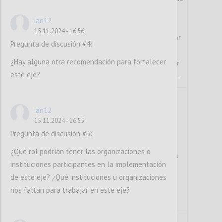
derechos humanos, lo que incluye la
ian12
despenalización de la protesta pacífica, el
15.11.2024 - 16:56
respeto al derecho de la ciudadanía a participar
Pregunta de discusión #4:
en protestas pacíficas, así como a elegir el
¿Hay alguna otra recomendación para fortalecer
contenido del mensaje, el tiempo, modo y lugar
este eje?
y a protestar sin autorización previa del Estado.
Institución(es) responsable(s):
ian12
15.11.2024 - 16:55
Ministerio de Interior y Policía
Pregunta de discusión #3:
¿Qué rol podrían tener las organizaciones o
Institución Nacional de Derechos Humanos
instituciones participantes en la implementación
de este eje? ¿Qué instituciones u organizaciones
Dirección General de Ética e Integridad
nos faltan para trabajar en este eje?
Gubernamental (DIGEIG)
Proyección: Plazo inmediato y a dos años