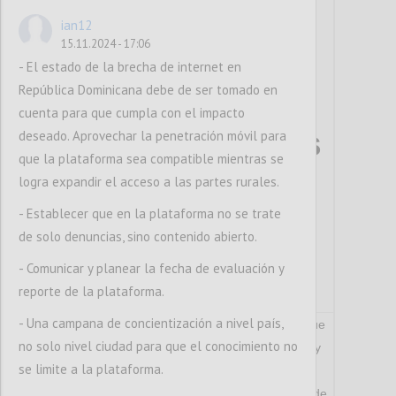
manifestación
ian12
pacífica tanto
15.11.2024 - 17:06
física como
- El estado de la brecha de internet en
República Dominicana debe de ser tomado en
digital, de
cuenta para que cumpla con el impacto
acuerdo con los
deseado. Aprovechar la penetración móvil para
que la plataforma sea compatible mientras se
estándares
logra expandir el acceso a las partes rurales.
internacionales
- Establecer que en la plataforma no se trate
de solo denuncias, sino contenido abierto.
de derechos
- Comunicar y planear la fecha de evaluación y
humanos.
reporte de la plataforma.
- Una campana de concientización a nivel país,
Descripción de la línea de acción: Asegurar que
no solo nivel ciudad para que el conocimiento no
la libertad de reunión y manifestación pacífica y
se limite a la plataforma.
sin armas, no estén sujetas a restricciones
indebidas o incompatibles con los estándares de