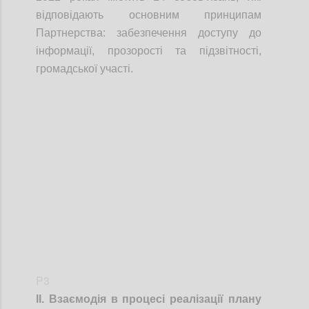
відповідають основним принципам
Партнерства: забезпечення доступу до
інформації, прозорості та підзвітності,
громадської участі.
Confi
P3
ІІ. Взаємодія в процесі реалізації плану