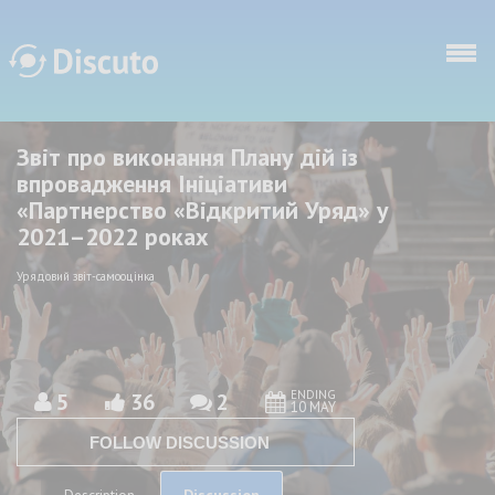
Skip to main content
Звіт про виконання Плану дій із
Discuto
Discuto
впровадження Ініціативи
«Партнерство «Відкритий Уряд» у
2021–2022 роках
Урядовий звіт-самооцінка
ENDING
5
36
2
10 MAY
FOLLOW DISCUSSION
Discussion