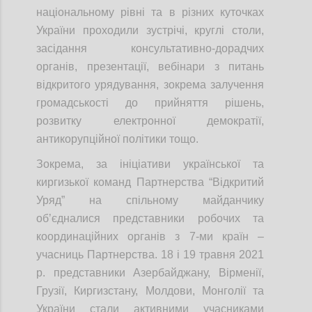
національному рівні та в різних куточках
України проходили зустрічі, круглі столи,
засідання консультативно-дорадчих
органів, презентації, вебінари з питань
відкритого урядування, зокрема залучення
громадськості до прийняття рішень,
розвитку електронної демократії,
антикорупційної політики тощо.
Зокрема, за ініціативи української та
киргизької команд Партнерства “Відкритий
Уряд” на спільному майданчику
об’єдналися представники робочих та
координаційних органів з 7-ми країн –
учасниць Партнерства. 18 і 19 травня 2021
р. представники Азербайджану, Вірменії,
Грузії, Киргизстану, Молдови, Монголії та
України стали активними учасниками