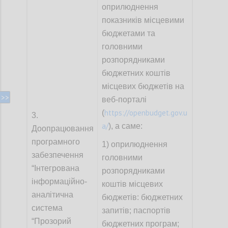
оприлюднення
показників місцевими
бюджетами та
головними
розпорядниками
бюджетних коштів
місцевих бюджетів на
веб-порталі
https://openbudget.gov.u
(
3.
a/
), а саме:
Доопрацювання
програмного
1)
оприлюднення
забезпечення
головними
“Інтегрована
розпорядниками
інформаційно-
коштів місцевих
аналітична
бюджетів: бюджетних
система
запитів; паспортів
“Прозорий
бюджетних програм;