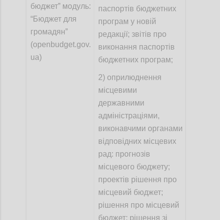
бюджетˮ модуль:
паспортів бюджетних
“Бюджет для
програм у новій
громадянˮ
редакції; звітів про
(openbudget.gov.
виконання паспортів
ua)
бюджетних програм;
2)
оприлюднення
місцевими
державними
адміністраціями,
виконавчими органами
відповідних місцевих
рад: прогнозів
місцевого бюджету;
проектів рішення про
місцевий бюджет;
рішення про місцевий
бюджет; рішення зі