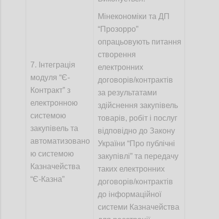
Мінекономіки та ДП
“Прозорро”
опрацьовують питання
створення
7. Інтеграція
електронних
модуля “Є-
договорів/контрактів
Контрактˮ з
за результатами
електронною
здійснення закупівель
системою
товарів, робіт і послуг
закупівель та
відповідно до Закону
автоматизовано
України “Про публічні
ю системою
закупівлі” та передачу
Казначейства
таких електронних
“Є-Казна”
договорів/контрактів
до інформаційної
системи Казначейства