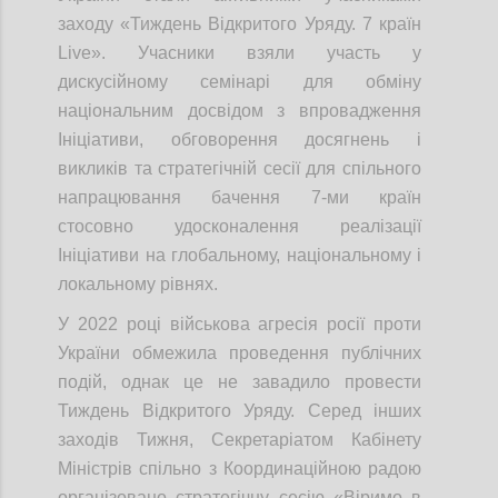
заходу «Тиждень Відкритого Уряду. 7 країн
Live». Учасники взяли участь у
дискусійному семінарі для обміну
національним досвідом з впровадження
Ініціативи, обговорення досягнень і
викликів та стратегічній сесії для спільного
напрацювання бачення 7-ми країн
стосовно удосконалення реалізації
Ініціативи на глобальному, національному і
локальному рівнях.
У 2022 році військова агресія росії проти
України обмежила проведення публічних
подій, однак це не завадило провести
Тиждень Відкритого Уряду. Серед інших
заходів Тижня, Секретаріатом Кабінету
Міністрів спільно з Координаційною радою
організовано стратегічну сесію «Віримо в