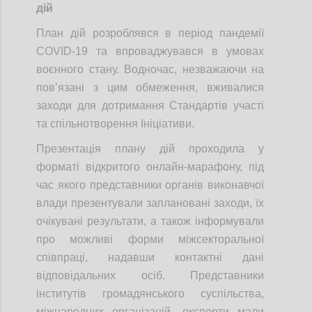
дій
План дій розроблявся в період пандемії
COVID-19 та впроваджувався в умовах
воєнного стану. Водночас, незважаючи на
пов’язані з цим обмеження, вживалися
заходи для дотримання Стандартів участі
та спільнотворення Ініціативи.
Презентація плану дій проходила у
форматі відкритого онлайн-марафону, під
час якого представники органів виконавчої
влади презентували заплановані заходи, їх
очікувані результати, а також інформували
про можливі форми міжсекторальної
співпраці, надавши контактні дані
відповідальних осіб. Представники
інститутів громадянського суспільства,
міжнародних організацій, експерти мали