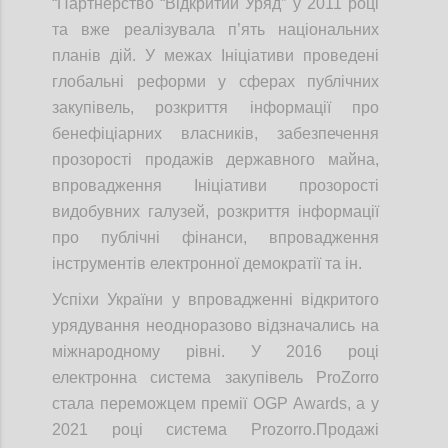
“Партнерство “Відкритий Уряд” у 2011 році
та вже реалізувала п’ять національних
планів дій. У межах Ініціативи проведені
глобальні реформи у сферах публічних
закупівель, розкриття інформації про
бенефіціарних власників, забезпечення
прозорості продажів державного майна,
впровадження Ініціативи прозорості
видобувних галузей, розкриття інформації
про публічні фінанси, впровадження
інструментів електронної демократії та ін.
Успіхи України у впровадженні відкритого
урядування неодноразово відзначались на
міжнародному рівні. У 2016 році
електронна система закупівель ProZorro
стала переможцем премії OGP Awards, а у
2021 році система Prozorro.Продажі