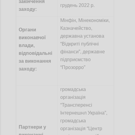
закінчення
грудень 2022 р.
заходу:
Мінфін
,
Мінекономіки,
Казначейство,
Орган
и
державна установа
виконавчої
“Відкриті публічні
влади,
фінансиˮ, державне
відповідальн
і
підприємство
за виконання
“Прозорро”
заходу
:
громадська
організація
“Трансперенсі
Інтернешнл Україна”,
громадська
Партнери у
організація “Центр
виконанні