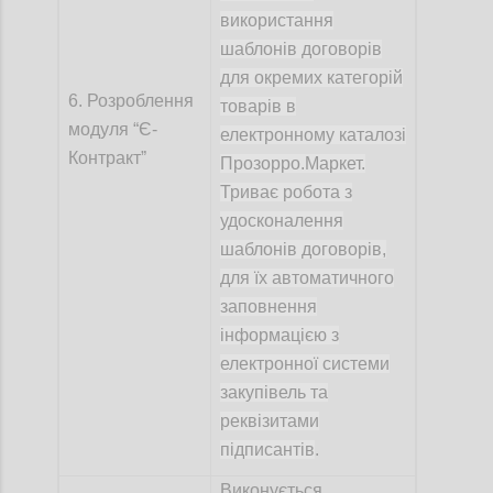
використання
шаблонів договорів
для окремих категорій
6. Розроблення
товарів в
модуля “Є-
електронному каталозі
Контрактˮ
Прозорро.Маркет.
Триває робота з
удосконалення
шаблонів договорів,
для їх автоматичного
заповнення
інформацією з
електронної системи
закупівель та
реквізитами
підписантів
.
Виконується.