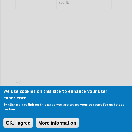
актів.
Confi
P7
We use cookies on this site to enhance your user
Забезпечення
experience
Назва заходу:
прозорості обліку
By clicking any link on this page you are giving your consent for us to set
державної власності
cookies.
Дати початку і
січень 2021 р. —
OK, I agree
More information
закінчення
грудень 2022 р.)