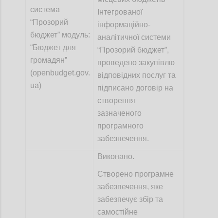
система
Інтегрованої
“Прозорий
інформаційно-
бюджетˮ модуль:
аналітичної системи
“Бюджет для
“Прозорий бюджет”,
громадянˮ
проведено закупівлю
(openbudget.gov.
відповідних послуг та
ua)
підписано договір на
створення
зазначеного
програмного
забезпечення.
Виконано.
Створено програмне
забезпечення, яке
забезпечує збір та
самостійне