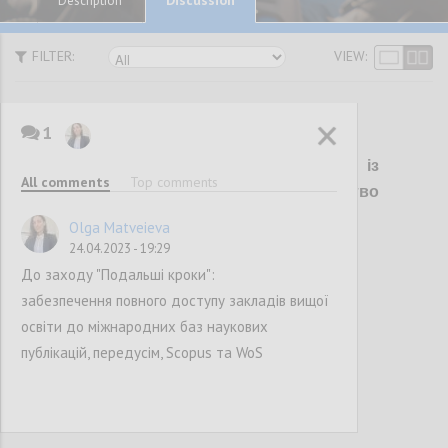
Description
FILTER:
VIEW:
1
P1
Звіт про виконання Плану дій із
All comments
Top comments
впровадження Ініціативи «Партнерство
«Відкритий Уряд» у 2021–2022 роках
Olga Matveieva
24.04.2023 - 19:29
До заходу "Подальші кроки":
Confi
забезпечення повного доступу закладів вищої
освіти до міжнародних баз наукових
публікацій, передусім, Scopus та WoS