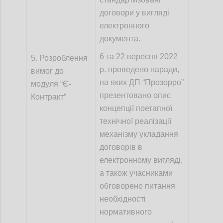
договори у вигляді
електронного
документа.
6 та 22 вересня 2022
5. Розроблення
р. проведено наради,
вимог до
на яких ДП “Прозорро”
модуля “Є-
презентовано опис
Контракт”
концепції поетапної
технічної реалізації
механізму укладання
договорів в
електронному вигляді,
а також
учасниками
обговорено питання
необхідності
нормативного