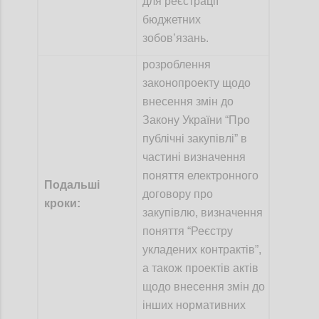
для реєстрації
бюджетних
зобов’язань.
р
озроблення
законопроекту щодо
внесення змін до
Закону України “Про
публічні закупівлі” в
частині визначення
поняття електронного
Подальші
договору про
кроки:
закупівлю, визначення
поняття “Реєстру
укладених контрактів”,
а також
проектів актів
щодо внесення змін до
інших нормативних