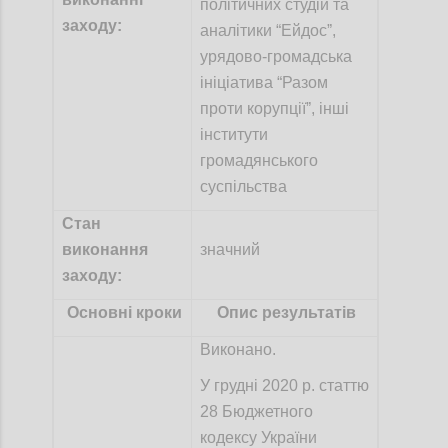
політичних студій та
заходу:
аналітики “Ейдосˮ,
урядово-громадська
ініціатива “Разом
проти корупціїˮ, інші
інститути
громадянського
суспільства
Стан
виконання
значний
заходу:
Основні кроки
Опис результатів
Виконано.
У грудні 2020 р. статтю
28 Бюджетного
кодексу України