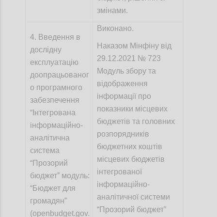
змінами.
Виконано.
4. Введення в
Наказом Мінфіну від
дослідну
29.12.2021 № 723
експлуатацію
Модуль збору та
доопрацьованог
відображення
о програмного
інформації про
забезпечення
показники місцевих
“Інтегрована
бюджетів та головних
інформаційно-
розпорядників
аналітична
бюджетних коштів
система
місцевих бюджетів
“Прозорий
інтегрованої
бюджетˮ модуль:
інформаційно-
“Бюджет для
аналітичної системи
громадянˮ
“Прозорий бюджет”
(openbudget.gov.