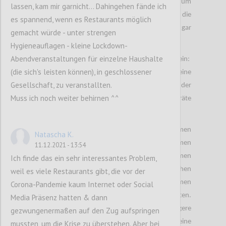
müssen neue IT Lösungen implementiert werden um
lassen, kam mir garnicht... Dahingehen fände ich
die Lage unter Kontrolle zu bringen, da die
es spannend, wenn es Restaurants möglich
Lieferengpässe uns die nächsten Monate wenn gar
gemacht würde - unter strengen
noch Jahre mitbegleiten wird.
Hygieneauflagen - kleine Lockdown-
Abendveranstaltungen für einzelne Haushalte
Diese IT Lösungen können sein:
(die sich's leisten können), in geschlossener
Sendungsbenachrichtigungen via SMS oder auch eine
Gesellschaft, zu veranstallten.
Live Lagerstandsliste auf den Websiten der
Muss ich noch weiter behirnen ^^
Smartphone Anbieter worauf auf Alternative Geräte
hingewiesen wird.
Währende Smartphone Hersteller mit Lieferproblemen
Natascha K.
zu kämpfen haben , haben andere Unternehmen
11.12.2021 - 13:54
bereits entsprechend reagiert. Das Unternehmen
Ich finde das ein sehr interessantes Problem,
Refurbed GmbH hat bewiesen wie es anders gehen
weil es viele Restaurants gibt, die vor der
kann. Ältere Geräte werden von diesem Unternehmen
Corona-Pandemie kaum Internet oder Social
gewartet und
erneut dem Endverbraucher angeboten.
Media Präsenz hatten & dann
Zum einen handelt es sich dabei um eine nachhaltigere
gezwungenermaßen auf den Zug aufspringen
Variante zum anderen haben die Kunden eine
mussten, um die Krise zu überstehen. Aber bei