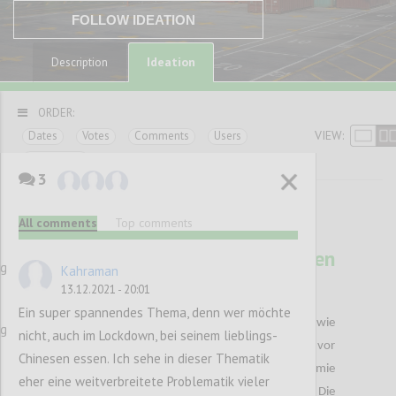
FOLLOW IDEATION
Ideation
Description
ORDER:
VIEW:
Dates
Votes
Comments
Users
Categories
3
All comments
Top comments
37
Das Leben liegt in unseren
ng
Kahraman
Händen
13.12.2021 - 20:01
EKREM EREN
Author:
Date:
14 DECEMBER 2021
Ein super spannendes Thema, denn wer möchte
Noch nie zuvor war die Nachfrage danach so hoch wie
ng
nicht, auch im Lockdown, bei seinem lieblings-
während der Pandemie. Die Lieferengpässe die uns vor
Chinesen essen. Ich sehe in dieser Thematik
die größten Herausforderungen in der Pandemie
eher eine weitverbreitete Problematik vieler
stellen , macht das Ganze Thema noch brisanter. Die