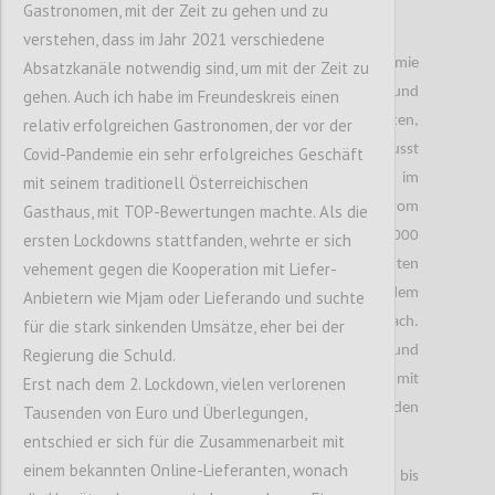
Gastronomen, mit der Zeit zu gehen und zu
Rede ist von einem Smartphone.
verstehen, dass im Jahr 2021 verschiedene
Da sehr viele Unternehmen aufgrund der Pandemie
Absatzkanäle notwendig sind, um mit der Zeit zu
gezwungen sind auf Home Office umzustellen und
gehen. Auch ich habe im Freundeskreis einen
dadurch Mitarbeiter mit Smartphones austatten,
relativ erfolgreichen Gastronomen, der vor der
müssen Käufer gegenwärtige Lieferprobleme bewusst
Covid-Pandemie ein sehr erfolgreiches Geschäft
berücksichtigen, so die die Studie zu „Disruption im
mit seinem traditionell Österreichischen
Management der globalen Lieferketten“ vom
Gasthaus, mit TOP-Bewertungen machte. Als die
Softwarehaus Oracle. Bei der Studie wurden 1.000
ersten Lockdowns stattfanden, wehrte er sich
deutsche Konsumentinnen und Konsumenten
vehement gegen die Kooperation mit Liefer-
befragt. Besonders die Chip Hersteller kommen dem
Anbietern wie Mjam oder Lieferando und suchte
Bedarf der Smartphone Hersteller nicht nach.
für die stark sinkenden Umsätze, eher bei der
Smartphone Hersteller wiederum haben aufgrund
Regierung die Schuld.
dieser Lieferverzögerungen der Zulieferer mit
Erst nach dem 2. Lockdown, vielen verlorenen
Preisanpassungen reagiert. Die Preise wurden
Tausenden von Euro und Überlegungen,
angehoben.
entschied er sich für die Zusammenarbeit mit
einem bekannten Online-Lieferanten, wonach
Kunden mussten mitunter mehrere Wochen bis