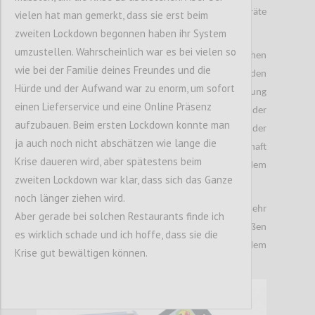
Alternative um an gebrauchsfähige Geräte
vielen hat man gemerkt, dass sie erst beim
ranzukommen.
zweiten Lockdown begonnen haben ihr System
umzustellen. Wahrscheinlich war es bei vielen so
Auch Anbieter wie Xiaomi oder auch Vivo sahen
wie bei der Familie deines Freundes und die
aufgrund der Pandemie eine Chance nun in den
Hürde und der Aufwand war zu enorm, um sofort
direkten Wettbewerb mit Apple und Samsung
einen Lieferservice und eine Online Präsenz
einzusteigen. Besonders Vivo rührte an der
aufzubauen. Beim ersten Lockdown konnte man
Werbetrommel. Vivo war zum Beispiel einer der
ja auch noch nicht abschätzen wie lange die
Hauptsponsoren der Fußball Europameisterschaft
Krise daueren wird, aber spätestens beim
2021. Xiaomi wiederum versucht nach dem
zweiten Lockdown war klar, dass sich das Ganze
Niedergang von Huawei die Lücke zu füllen.
noch länger ziehen wird.
Das Jahr 2022 wird für den Smartphone Markt sehr
Aber gerade bei solchen Restaurants finde ich
entscheidend sein. Wir können also einen heißen
es wirklich schade und ich hoffe, dass sie die
Kampf um den Thron am Smartphone Markt ab dem
Krise gut bewältigen können.
kommenden Jahr erwarten.