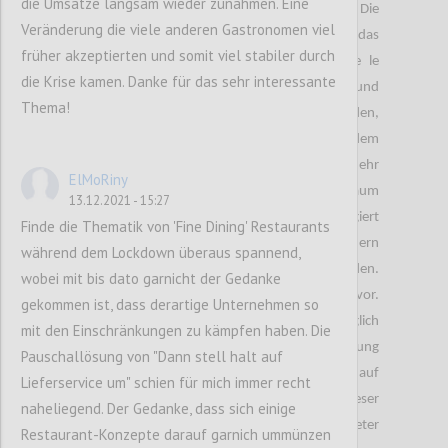
die Umsätze langsam wieder zunahmen. Eine
Monate auf deren Bestellungen warten. Die
Veränderung die viele anderen Gastronomen viel
Lieferungen hatten immense Auswirkungen auf das
früher akzeptierten und somit viel stabiler durch
Konsumverhalten der potenziellen Kunden. Vie le
die Krise kamen. Danke für das sehr interessante
dieser Kunden stornierten ihre Bestellungen aufgrund
Thema!
der zu langen Lieferzeit. Die meisten dieser Kunden,
wollten aufgrund der schlechten Erfahrung bei dem
entsprechenden Anbieter auch künftig nicht mehr
ElMoRiny
bestellen. Da die Lieferzeiten derzeit kaum
13.12.2021 - 15:27
beeinflussbar sind, muss aus Anbieter Sicht reagiert
Finde die Thematik von 'Fine Dining' Restaurants
werden. Die Lieferzeit muss mit den Verbrauchern
während dem Lockdown überaus spannend,
noch vor der Bestellung ehrlich kommuniziert werden.
wobei mit bis dato garnicht der Gedanke
Versandkommunikation ist wichtiger als je zuvor.
gekommen ist, dass derartige Unternehmen so
Lieferversprechen sollten so konkret wie möglich
mit den Einschränkungen zu kämpfen haben. Die
formuliert werden. Für bessere Kundenerfahrung
Pauschallösung von "Dann stell halt auf
empfiehlt es sich, bei ausverkauften Waren auf
Lieferservice um" schien für mich immer recht
Alternativen hinzuweisen. Für die Umsetzung dieser
naheliegend. Der Gedanke, dass sich einige
Servicedienstleistung der Smartphone Anbieter
Restaurant-Konzepte darauf garnich ummünzen