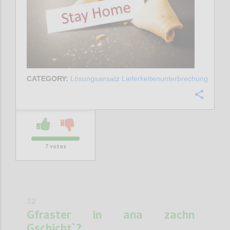
CATEGORY:
Lösungsansatz Lieferkettenunterbrechung
Confi
7
votes
32
Gfraster in ana zachn
Gschicht`?