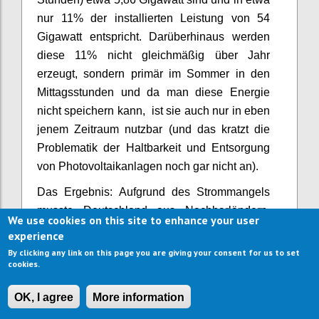
nur 11% der installierten Leistung von 54
Gigawatt entspricht. Darüberhinaus werden
diese 11% nicht gleichmäßig über Jahr
erzeugt, sondern primär im Sommer in den
Mittagsstunden und da man diese Energie
nicht speichern kann, ist sie auch nur in eben
jenem Zeitraum nutzbar (und das kratzt die
Problematik der Haltbarkeit und Entsorgung
von Photovoltaikanlagen noch gar nicht an).
Das Ergebnis: Aufgrund des Strommangels
musste Deutschland aus Nachbarländern,
We use cookies on this site to enhance your user
allen voran Frankreich, notgedrungen Strom
experience
einkaufen und seine Kohlekraftwerke wieder
By clicking any link on this page you are giving your consent for us to set
cookies.
hochfahren, was in Folge zu stetig steigenden
Stromkosten für die Endverbraucher und
OK, I agree
More information
einem höheren CO2-Ausstoß geführt hat, als