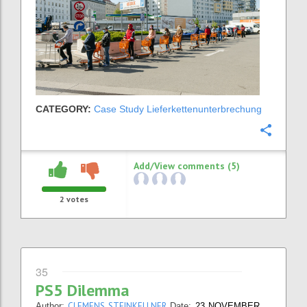
CATEGORY:
Case Study Lieferkettenunterbrechung
Confi
Add/View comments (5)
2
votes
35
PS5 Dilemma
CLEMENS STEINKELLNER
Author:
Date:
23 NOVEMBER