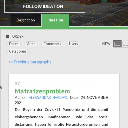
FOLLOW IDEATION
Ideation
Description
ORDER:
VIEW:
Dates
Votes
Comments
Users
Categories
<< Previous paragraphs
37
ng
Matratzenproblem
ALEKSANDAR HAVLOVIC
Author:
Date:
24 NOVEMBER
2021
Der Beginn der Covid-19 Pandemie und die damit
einhergehenden Maßnahmen wie das social
distancing, haben für große Herausforderungen und