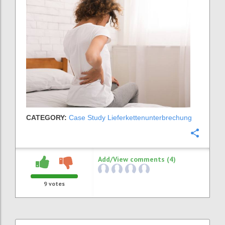
CATEGORY:
Case Study Lieferkettenunterbrechung
Confi
Add/View comments (4)
9
votes