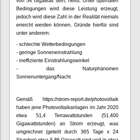
von 54 Gigawatt sein, heißt: Unter optimalen
Bedingungen wird diese Leistung erzeugt,
jedoch wird diese Zahl in der Realität niemals
erreicht werden können. Gründe hierfür sind
unter anderem:
- schlechte Wetterbedingungen
- geringe Sonneneinstrahlung
- ineffiziente Einstrahlungswinkel
- das Naturphänomen
Sonnenuntergang/Nacht
Gemäß https://strom-report.de/photovoltaik
haben jene Photovoltaikanlagen im Jahr 2020
etwa 51,4 Terrawattstunden (51.400
Gigawattstunden) an Strom erzeugt, was
umgrechnet (geteilt durch 365 Tage x 24
Stunden) etwa 5,86 Gigawatt sind und in etwa