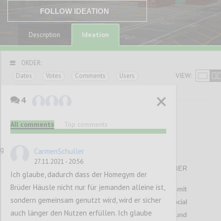
FOLLOW IDEATION
Ideation
Description
ORDER:
VIEW:
Dates
Votes
Comments
Users
Categories
4
<< Previous paragraphs
All comments
Top comments
37
ng
CarmenSchuller
Matratzenproblem
27.11.2021 - 20:56
ALEKSANDAR HAVLOVIC
Author:
Date:
24 NOVEMBER
Ich glaube, dadurch dass der Homegym der
2021
Brüder Häusle nicht nur für jemanden alleine ist,
Der Beginn der Covid-19 Pandemie und die damit
sondern gemeinsam genutzt wird, wird er sicher
einhergehenden Maßnahmen wie das social
auch länger den Nutzen erfüllen. Ich glaube
distancing, haben für große Herausforderungen und