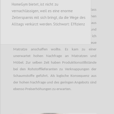
HomeGym bietet, ist nicht zu
Nach einiger Recherche bin ich draufgekommen, dass
vernachlässigen, weil es eine enorme
es in der gesamten Matratzenindustrie zu hohen
Zeitersparnis mit sich bringt, da die Wege des
Lieferengpässen gekommen war. Diese resultieren aus
Alltags verkürzt werden. Stichwort: Effizienz
einer Kombination der erhöhten Nachfrage und
Rohstoffknappheit. Denn nach dem Lockdown war ich
anscheinend nicht der Einzige, der sich eine neue
Matratze anschaffen wollte. Es kam zu einer
unerwartet hohen Nachfrage an Matratzen und
Möbel. Zur selben Zeit haben Produktionsstillstände
bei den Rohstofflieferanten zu Verknappungen der
Schaumstoffe geführt. Als logische Konsequenz aus
der hohen Nachfrage und des geringen Angebots sind
ebenso Preiserhöhungen zu erwarten.