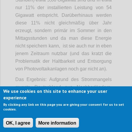
nur 11% der installierten Leistung von 54
Gigawatt entspricht. Darüberhinaus werden
diese 11% nicht gleichmäßig über Jahr
erzeugt, sondern primär im Sommer in den
Mittagsstunden und da man diese Energie
nicht speichern kann, ist sie auch nur in eben
jenem Zeitraum nutzbar (und das kratzt die
Problematik der Haltbarkeit und Entsorgung
von Photovoltaikanlagen noch gar nicht an).
Das Ergebnis: Aufgrund des Strommangels
musste Deutschland aus Nachbarländern,
We use cookies on this site to enhance your user
allen voran Frankreich, notgedrungen Strom
experience
einkaufen und seine Kohlekraftwerke wieder
By clicking any link on this page you are giving your consent for us to set
cookies.
hochfahren, was in Folge zu stetig steigenden
Stromkosten für die Endverbraucher und
OK, I agree
More information
einem höheren CO2-Ausstoß geführt hat, als