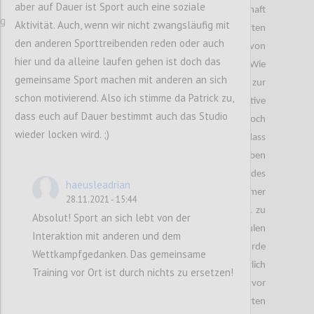
aber auf Dauer ist Sport auch eine soziale
zu einem Umdenken innerhalb der Gesellschaft
ng
Aktivität. Auch, wenn wir nicht zwangsläufig mit
geführt. Denn durch die veränderten
den anderen Sporttreibenden reden oder auch
Lebensumstände, gewinnen einige Produkte, von
hier und da alleine laufen gehen ist doch das
denen ich es nicht erwartet hätte, an Bedeutung. Wie
gemeinsame Sport machen mit anderen an sich
alle bereits wissen, haben die Maßnahmen zur
schon motivierend. Also ich stimme da Patrick zu,
Eindämmung von Covid-19 einige negative
dass euch auf Dauer bestimmt auch das Studio
Auswirkungen auf die Wirtschaft zur Folge. Jedoch
wieder locken wird. ;)
war es meines Erachtens weniger offensichtlich, dass
diese auch gesundheitlich negative Folgen ergeben
können. Vor dem Lockdown war der Besuch des
haeusleadrian
Fitnessstudios für viele Personen von enormer
28.11.2021 - 15:44
Wichtigkeit, um gesund und ,,fit“ zu werden bzw. zu
Absolut! Sport an sich lebt von der
bleiben. Zusätzlich kam es zur Schließung von Schulen
Interaktion mit anderen und dem
und Universitäten und das distance learning wurde
Wettkampfgedanken. Das gemeinsame
eingeführt. Für mich persönlich war dies körperlich
Training vor Ort ist durch nichts zu ersetzen!
sehr belastend, da ich sehr viel Zeit im Bett und vor
dem PC verbracht habe. Daraus resultierten