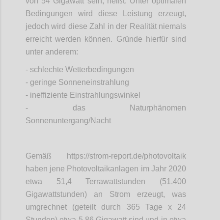
von 54 Gigawatt sein, heißt: Unter optimalen
Bedingungen wird diese Leistung erzeugt,
jedoch wird diese Zahl in der Realität niemals
erreicht werden können. Gründe hierfür sind
unter anderem:
- schlechte Wetterbedingungen
- geringe Sonneneinstrahlung
- ineffiziente Einstrahlungswinkel
- das Naturphänomen
Sonnenuntergang/Nacht
Gemäß https://strom-report.de/photovoltaik
haben jene Photovoltaikanlagen im Jahr 2020
etwa 51,4 Terrawattstunden (51.400
Gigawattstunden) an Strom erzeugt, was
umgrechnet (geteilt durch 365 Tage x 24
Stunden) etwa 5,86 Gigawatt sind und in etwa