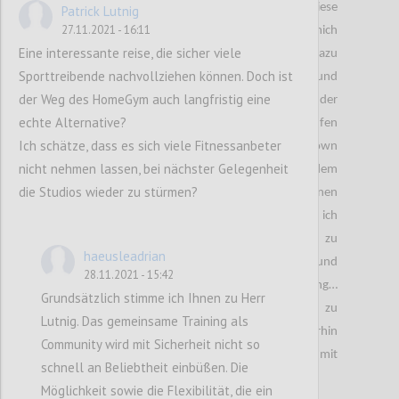
Verspannungen im Nacken und im Rücken, diese
Patrick Lutnig
27.11.2021 - 16:11
führten wiederum zu Schmerzen. Also habe ich mich
Eine interessante reise, die sicher viele
nach Rücksprache mit einer Physiotherapeutin dazu
Sporttreibende nachvollziehen können. Doch ist
entschieden ein neues Bett inklusive Matratze und
der Weg des HomeGym auch langfristig eine
Polstern zu kaufen. Nach dem Kauf des Bettes und der
echte Alternative?
Polster habe ich zusätzlich einen Topper kaufen
Ich schätze, dass es sich viele Fitnessanbeter
wollen. Am letzten Tag vor dem jetzigen Lockdown
nicht nehmen lassen, bei nächster Gelegenheit
habe ich einige ,,Matratzen Concord“ Shops nach dem
die Studios wieder zu stürmen?
passenden Topper abgesucht und auch den einen
gefunden. Jedoch war dieser reserviert und ich
beschloss den Topper auf der Onlinewebsite zu
haeusleadrian
bestellen. Zwei bis drei Tage nach der Bestellung und
28.11.2021 - 15:42
Bezahlung der Ware kam die große Überraschung…
Grundsätzlich stimme ich Ihnen zu Herr
Eine E-E-Mail in welcher drinnen stand, dass es zu
Lutnig. Das gemeinsame Training als
längeren Verzögerungen kommen wird. Und weiterhin
Community wird mit Sicherheit nicht so
muss ich auf dem unbequemen Bett mit
schnell an Beliebtheit einbüßen. Die
schmerzendem Rücken schlafen.
Möglichkeit sowie die Flexibilität, die ein