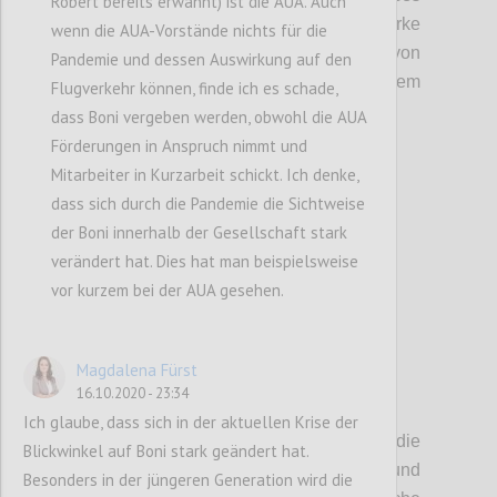
Robert bereits erwähnt) ist die AUA. Auch
Denken wird durch die starke
wenn die AUA-Vorstände nichts für die
Vergangenheitsperspektive von
Pandemie und dessen Auswirkung auf den
Bonisystemen und KPI-Betrachtungen
zudem
Flugverkehr können, finde ich es schade,
noch v
erstärkt.
dass Boni vergeben werden, obwohl die AUA
Förderungen in Anspruch nimmt und
Mitarbeiter in Kurzarbeit schickt. Ich denke,
Confi
dass sich durch die Pandemie die Sichtweise
der Boni innerhalb der Gesellschaft stark
verändert hat. Dies hat man beispielsweise
vor kurzem bei der AUA gesehen.
Magdalena Fürst
16.10.2020 - 23:34
P3
Ich glaube, dass sich in der aktuellen Krise der
Als weiteren wichtigen Faktor haben wir
die
Blickwinkel auf Boni stark geändert hat.
Besetzung von Management- und
Besonders in der jüngeren Generation wird die