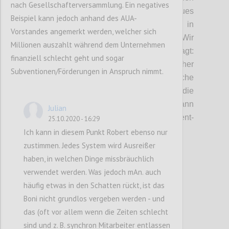
nach Gesellschafterversammlung. Ein negatives
lässt. Ist es an der Zeit, ein völlig neues
Beispiel kann jedoch anhand des AUA-
Verständnis dafür, wie wir Wert in
Vorstandes angemerkt werden, welcher sich
Unternehmen bemessen, zu
schaffen?
Wir
Millionen auszahlt während dem Unternehmen
haben uns in dieser Diskussion daher gefragt:
finanziell schlecht geht und sogar
Was bedeutet Unternehmenserfolg? Welcher
Subventionen/Förderungen in Anspruch nimmt.
Logik folgen daher Bonussysteme und welche
weiteren Faktoren beeinflusse
n
die
Ausgestaltung dieser Systeme? Wie
kann
Julian
langfristiges Denken in Management-
25.10.2020 - 16:29
Bonussysteme
implementiert werden?
Ich kann in diesem Punkt Robert ebenso nur
zustimmen. Jedes System wird Ausreißer
haben, in welchen Dinge missbräuchlich
Confi
verwendet werden. Was jedoch mAn. auch
häufig etwas in den Schatten rückt, ist das
Boni nicht grundlos vergeben werden - und
das (oft vor allem wenn die Zeiten schlecht
sind und z. B. synchron Mitarbeiter entlassen