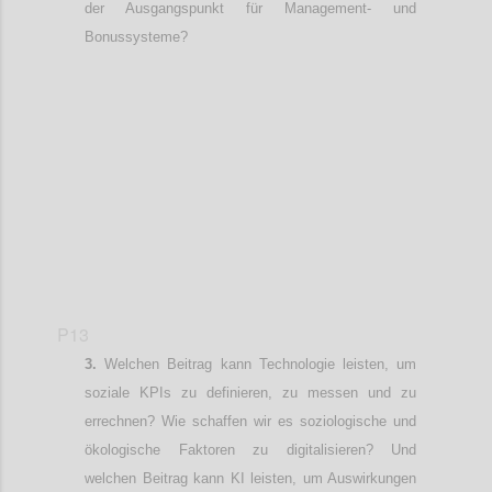
der
Ausgangspunkt für
Management- und
Bonussysteme?
Confi
P13
Welchen Beitrag kann Technologie leisten, um
soziale KPIs zu definieren, zu messen und zu
errechnen? Wie schaffen wir es soziologische und
ökologische Faktoren zu digitalisieren? Und
welchen Beitrag kann KI leisten
, um
Auswirkungen