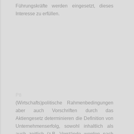
Führungskräfte werden eingesetzt, dieses
Interesse zu erfüllen.
Confi
P8
(W
irtschafts
)
p
olitische Rahmenbedingungen
aber auch Vorschriften durch das
Aktiengesetz determinieren die
Definition
von
Unternehmenserfolg, sowohl inhaltlich als
auch zeitlich (z.B. Vorstände werden nach