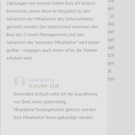
Aufsichtsratspo
sitionen
als weitere kritische
Zahlungen von extrem hohen Boni oft kritisch
Unsicherheit diskutiert. Diese bestimmen
betrachtet, wenn diese im Vergleich zu den
maßgeblich welche Werte und Ziele in
Gehältern der Mitarbeiter des Unternehmens
Unternehmen verfolgt und welche
gestellt werden. Der Unterschied zwischen den
Entscheidungen gesetzt werden. Werden hier
Boni des C-Level-Managements und den
neue Ideen
oder
ein nachhaltiges Mindset
Gehältern der "normalen Mitarbeiter" wird immer
bewusst gesucht und
damit
gelebt
oder erhält
größer - wogegen auch immer öfter die Stimme
sich das bisherige System
und Denken
durch
erhoben wird.
dementsprechende Personalbesetzungen
(„Netzwerke, Postenschacher etc.“)
selbst.
Wer will bzw. kann in diesem Spiel
also
sarah.golznig
25.10.2020 - 12:28
überhaupt
mitspielen?
Besonders kritisch sehe ich die Auszahlung
von Boni, wenn gleichzeitig
Confi
Mitarbeiter*innengehälter gekürzt werden
bzw. Mitarbeiter*innen gekündigt werden.