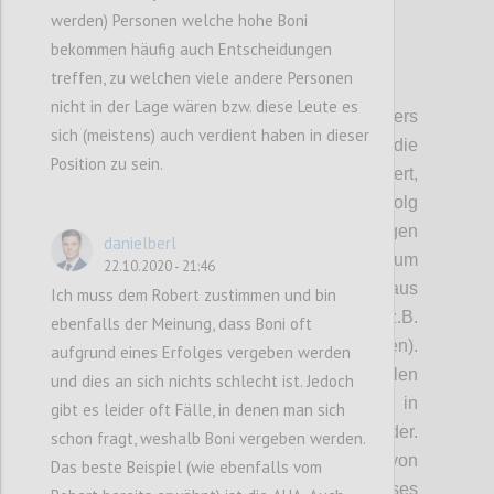
werden) Personen welche hohe Boni
bekommen häufig auch Entscheidungen
treffen, zu welchen viele andere Personen
P2
nicht in der Lage wären bzw. diese Leute es
Kritische Unsicherheiten:
Als besonders
sich (meistens) auch verdient haben in dieser
kritische Unsicherheit
wurde die
Position zu sein.
vorherrschende Kennzahlenlogik identifziert,
anhand derer in Unternehmen der Erfolg
gemessen und bewertet. Derzeit folgen
danielberl
Kennzahlen dem Grundsatz: „Wachstum um
22.10.2020 - 21:46
jeden Preis“ und bestehen hauptsächlich aus
Ich muss dem Robert zustimmen und bin
monetären und kurzfristigen Kennzahlen (z.B.
ebenfalls der Meinung, dass Boni oft
Effizienzssteigerung, Wachstumsraten).
aufgrund eines Erfolges vergeben werden
Soziale oder ökologische Kennzahlen fehlen
und dies an sich nichts schlecht ist. Jedoch
und
spiegeln
sich daher auch nicht in
gibt es leider oft Fälle, in denen man sich
Management- und
Bonussysteme
n
wider.
schon fragt, weshalb Boni vergeben werden.
Auch werden langfristige Auswirkungen von
Das beste Beispiel (wie ebenfalls vom
KPIs nicht gemessen und bewertet. Dieses