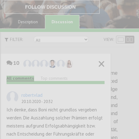
FOLLOW DISCUSSION
Discussion
Description
FILTER:
VIEW:
10
P1
Too fast and too furious:
Moderne
All comments
Top comments
Managementsysteme wie z.B
die Balanced
Scorecard und Bonussysteme, die auf Erfolge
robertvlad
in ein bis
zwei Jahren ausgelegt sind,
20.10.2020 - 20:32
begünstigen kurzfristiges Denken und
Ich denke, dass Boni nicht grundlos vergeben
zerstören langfristige Lösungen und
werden. Die Auszahlung solcher Prämien erfolgt
Innovation. Das Postulat der
Economy of
meistens aufgrund Erfolgsabhängigkeit bzw.
Scales fördert zudem Quantität vor Qualität,
nach Entscheidung der Führungskräfte oder
was Staaten
wie China kurzfristig gewinnen