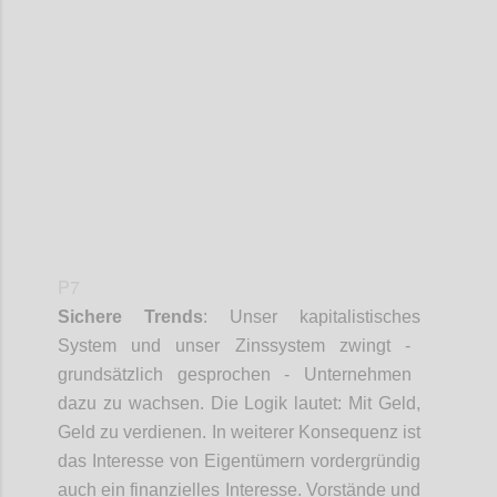
Confi
P7
Sichere
Trends
:
Unser kapitalistische
s
System und unser Zinssystem zwingt
-
grundsätzlich gesprochen
-
Unternehmen
dazu zu wachsen. Die Logik lautet
:
Mit Geld,
Geld zu verdienen. In weitere
r
Konsequenz ist
das Interesse von Eigentümern vordergründig
auch ein finanzielles Interesse
.
Vorstände und