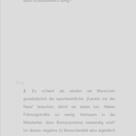
dann schlussendlich übrig?
Confi
P12
Es scheint als würden wir Menschen
grundsätzlich die sprichtwörtliche „Karotte vor der
Nase“ brauchen, damit wir etwas tun. Haben
Führungskräfte so wenig Vertrauen in die
Mitarbeiter, dass Bonussysteme notwendig sind?
Ist dieses negative (!) Menschenbild also
eigentlich