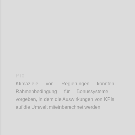
Confi
P10
Klimaziele von Regierungen
kön
n
ten
Rahmenbedingung für Bonussysteme
vor
geben, in dem
die
Auswirkungen von KPIs
auf die Umwelt miteinberechnet werden.
Confi