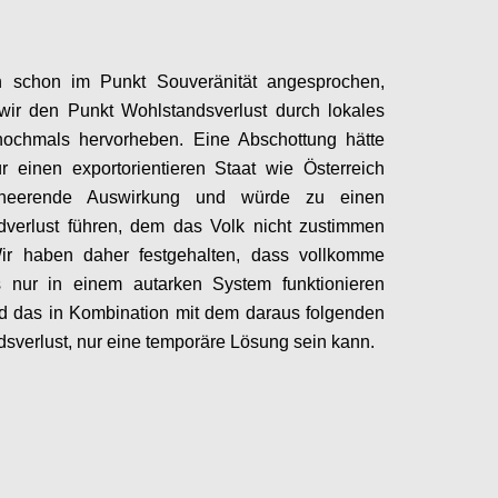
 schon im Punkt Souveränität angesprochen,
wir den
Punkt Wohlstandsverlust durch lokales
nochmals
her
vorheben
. Eine Abschottung
hätte
ür
einen
e
xportorientieren Staat
wie Österreich
rheerende Auswirkung und würde zu einen
dverlust führen, dem das Volk nicht zustimmen
ir haben daher festgehalten
, dass vollkomme
s
nur in einem autarken System funktionieren
d das in Kombination mit dem
daraus folgenden
sverlust, nur eine temporäre Lösung sein kann.
Configure