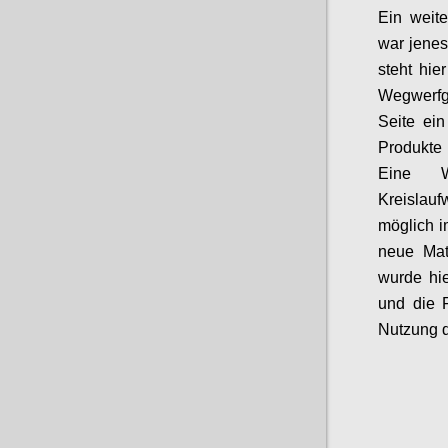
Ein weit
war jene
steht hie
Wegwerfg
Seite ei
Produkte 
Eine W
Kreislaufw
möglich 
neue Mat
wurde hi
und
die 
Nutzung d