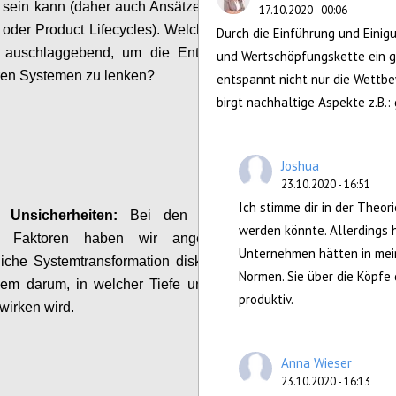
t sein kann
(daher auch Ansätze wie die
Circular
17.10.2020 - 00:06
 oder
Product
Lifecycles
).
Welche Faktoren sind
Durch die Einführung und Einig
o auschlaggebend, um
die Entwicklung
hin zu
und Wertschöpfungskette ein 
ren
Systemen zu lenken?
entspannt nicht nur die Wettbe
birgt nachhaltige Aspekte z.B
Configure
Joshua
23.10.2020 - 16:51
Ich stimme dir in der Theor
e Unsicherheiten:
Bei den unischeren und
werden könnte. Allerdings h
en Faktoren
haben wir
angeregt
über d
ie
Unternehmen hätten in mein
lich
e
Systemtransformation
diskutiert
.
Hier ging
Normen. Sie über die Köpfe
llem darum, in welcher
T
iefe und Richtung sich
produktiv.
wirken w
ird
.
Configure
Anna Wieser
23.10.2020 - 16:13