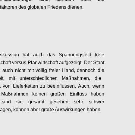
sfaktor
en
des
globale
n
Frieden
s dienen
.
Configure
iskussion hat auch das
Spannungsfeld freie
schaft versus Planwirtschaft
aufgezeigt.
Der Staat
n auch nicht
mit völlig
freie
r
Hand
,
dennoch
die
it
,
mit unterschiedlichen Maßnahmen, die
it von
Lieferketten
zu beeinflussen
.
Auch, wenn
e Maßnahmen keinen großen Einfluss haben
 sind sie gesamt gesehen
sehr schwer
sagen
,
können
aber
große Auswirkungen haben.
Configure