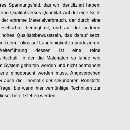
eres
Spannungsfeld
,
das wir identifiziert haben
,
s von
Qualität v
ersus
Quantität. Auf der eine Seite
r der extreme Materialverbrauch,
der
durch eine
esellschaft
bedingt ist,
und auf der anderen
n hohes Qualitätsbewusstsein,
das
darauf setzt
,
mit dem Fokus auf Langlebigkeit
zu produzieren
.
eiterführung dessen ist
eine reine
irtschaft,
in der
die Materialen
so lange wie
im System gehalten werden und nicht permanent
erie eingebracht werden muss.
Angesprochen
er auch die Thematik der
sekundären Rohstoffe
Frage,
bis wann hier vernünftige Techniken zur
ieser bereit stehen werden.
Configure