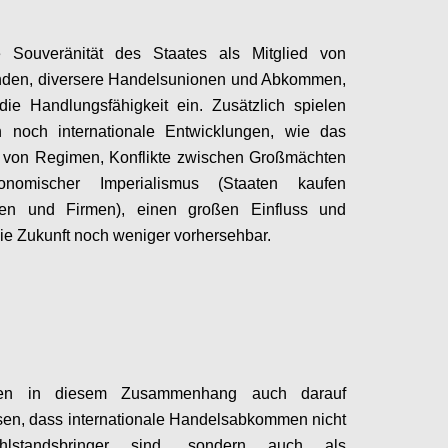
 Souveränität des Staates als Mitglied von
nden, diversere Handelsunionen und Abkommen,
die Handlungsfähigkeit ein
. Zusätzlich spielen
h noch internationale Entwicklung
en
, wie das
n von Regimen, Konflikte zwischen Großmächten
nomischer Imperialismus
(
Staaten
kaufen
cen und Firmen
)
,
einen großen Einfluss und
ie
Zukunft noch
weniger
vorhersehbar.
Configure
en in
diesem Zusammenhang auch darauf
sen, dass internationale Handelsabkommen
nicht
lstandsbringer sind, sondern auch
als