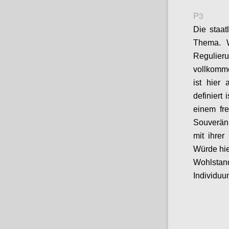
P3
D
ie staat
Thema.
Regulier
vollkomm
ist hier 
definiert
eine
m
fre
Souveräni
mit ihrer
Würde hie
Wohlstan
Individuum