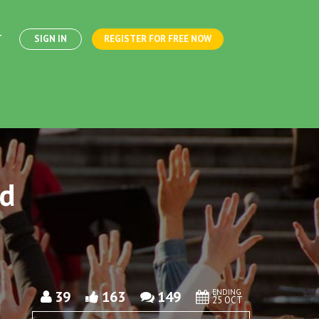
T
SIGN IN
REGISTER FOR FREE NOW
nd
ENDING
39
163
149
25 OCT