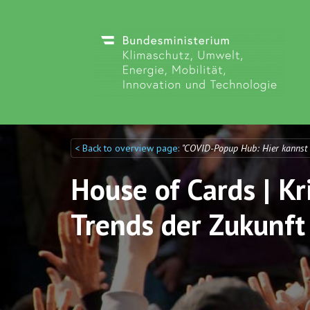
< Back to overview page:
"COVID-Popup Hub: Hier kannst
Discuto
Discuto
House of Cards | Kr
Trends der Zukunft