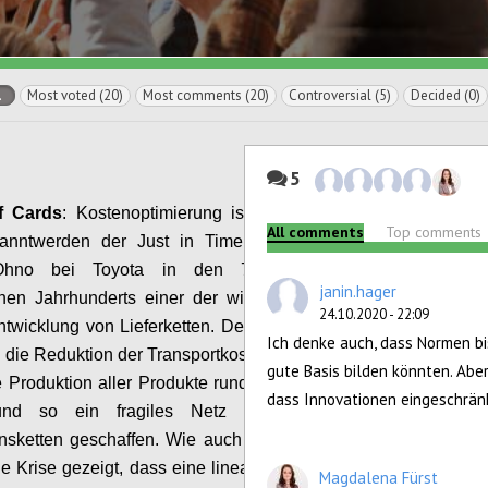
l
Most voted (20)
Most comments (20)
Controversial (5)
Decided (0)
5
f
Cards
:
Kostenoptimierung ist spätestens seit
All comments
Top comments
nntwerden der Just in Time Produktion von
Ohno
bei Toyota in den 70 Jahren des
janin.hager
nen Jahrhunderts
einer der
wichtigsten Treiber
24.10.2020 - 22:09
ntwicklung von Lieferketten. Der Preisdruck
zum
Ich denke auch, dass Normen bi
 die Reduktion der Transportkosten
zum anderen
gute Basis bilden könnten. Aber
 Produktion aller Produkte rund um den Globus
dass Innovationen eingeschränk
 und so ein fragiles Netz an Liefer- und
nsketten geschaffen.
Wie auch diskutiert wurde,
ie Krise gezeigt, dass eine
lineare
Kette niemals
Magdalena Fürst