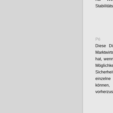
Stabilität
P6
Diese D
Marktwirt
hat, wen
Möglichke
Sicherhe
einzeln
können,
vorherzu