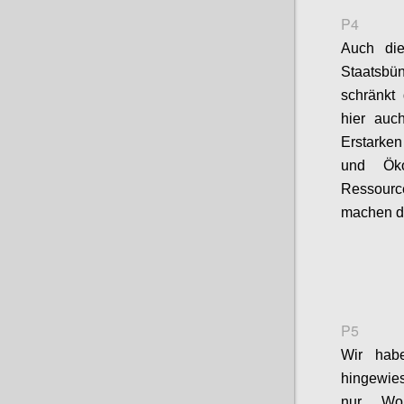
P4
Auch die
Staatsbü
schränkt 
hier auc
Erstarke
und Öko
Ressour
machen
d
P5
Wir hab
hingewie
nur Woh