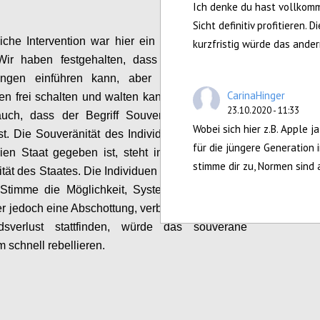
Ich denke du hast vollkom
Sicht definitiv profitieren
liche Intervention war hier ein stark diskutiertes
kurzfristig würde das ande
Wir haben
festgehalten, dass der Staat zwar
ungen einführen kann, aber auch hier nicht
CarinaHinger
en
frei schalten und walten kann.
Problematisch
23.10.2020 - 11:33
auch
, dass d
er Begriff Souveränität
nicht klar
Wobei sich hier z.B. Apple 
 ist. Die Souveränität des Individuums, wie sie in
für die jüngere Generation i
ien Staat gegeben ist, steht im Gegensatz zur
stimme dir zu, Normen sind 
tät des Staates
. Die
Individuen
geben dem Staat
 Stimme die Möglichkeit
,
Systeme zu schaffen.
r jedoch eine Abschottung, verbunden mit einem
dsverlust stattfinden, würde das souveräne
 schnell rebellieren.
Configure