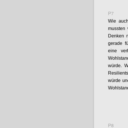
P7
Wie auch
mussten 
Denken 
gerade
f
eine ve
Wohlstan
würde.
W
Resilient
würde un
Wohlstand
P8