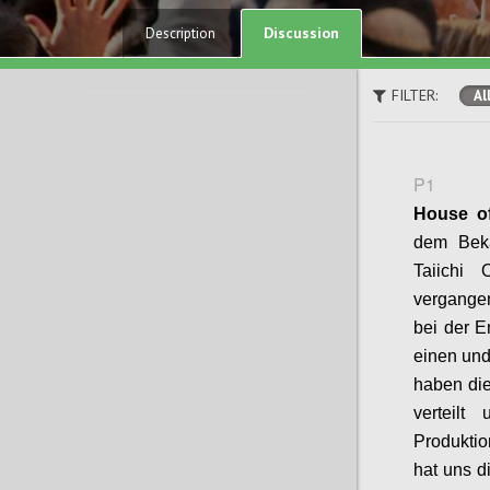
Discussion
Description
FILTER:
Al
P1
House
o
dem Beka
Taiichi
vergange
bei der E
einen und
haben die
verteilt
Produktio
hat uns d