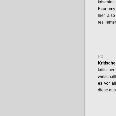
krisenfes
Economy
hier als
resiliente
P2
Kritisch
kritisch
wirtschaft
es vor a
diese aus