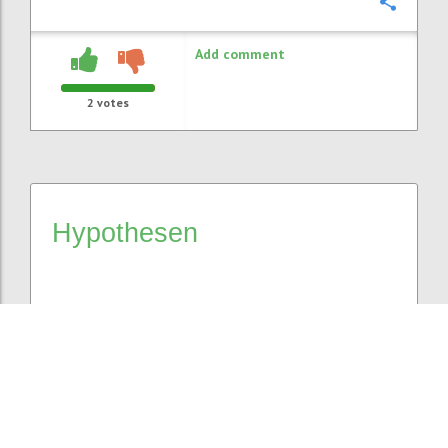
Confi
Add comment
2
votes
Hypothesen