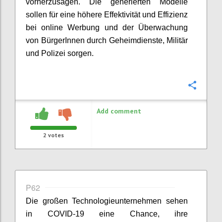
vorherzusagen. Die generierten Modelle
sollen für eine höhere Effektivität und Effizienz
bei online Werbung und der Überwachung
von
BürgerInnen
durch Geheimdienste, Militär
und Polizei sorgen.
Confi
Add comment
2
votes
P62
Di
e großen Technologieunternehmen
sehen
in COVID-19 eine
Chance,
ihre