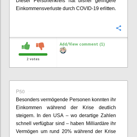
Dieser Personenkreis hat bisher geringere
Einkommensverluste durch COVID-19 erlitten.
Confi
Add/View comment (1)
2
votes
P50
Besonders vermögende Personen konnten ihr
Einkommen während der Krise deutlich
steigern. In den USA – wo derartige Zahlen
schnell verfügbar sind – haben Milliardäre ihr
Vermögen um rund 20% während der Krise