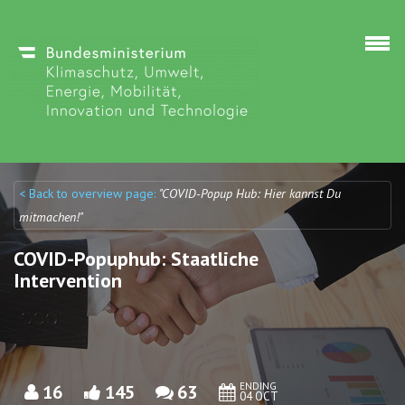
Skip to main content
< Back to overview page:
"COVID-Popup Hub: Hier kannst Du
Discuto
Discuto
mitmachen!"
COVID-Popuphub: Staatliche
Intervention
ENDING
16
145
63
04 OCT