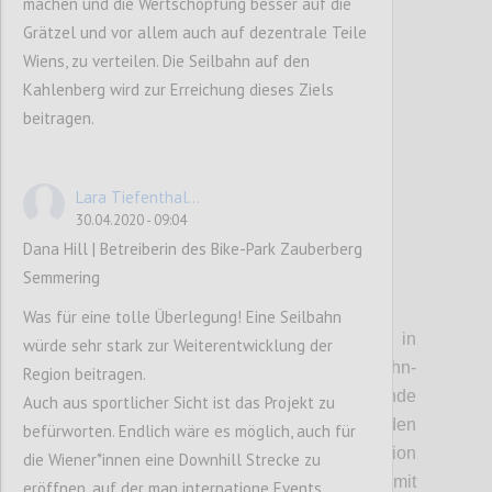
machen und die Wertschöpfung besser auf die
sein wird, und auf den Kahlenberg.
Grätzel und vor allem auch auf dezentrale Teile
Wiens, zu verteilen. Die Seilbahn auf den
Confi
Kahlenberg wird zur Erreichung dieses Ziels
beitragen.
Lara Tiefenthal...
30.04.2020 - 09:04
Dana Hill | Betreiberin des Bike-Park Zauberberg
Semmering
P4
Was für eine tolle Überlegung! Eine Seilbahn
• Stationen:
Die Einstiegstelle in
würde sehr stark zur Weiterentwicklung der
Heiligenstadt soll direkt auf die U-Bahn-
Region beitragen.
Station aufgesetzt werden. Entsprechende
Auch aus sportlicher Sicht ist das Projekt zu
Gespräche mit den Wiener Linien wurden
befürworten. Endlich wäre es möglich, auch für
bereits begonnen. In Jedlesee soll die Station
die Wiener*innen eine Downhill Strecke zu
zu einem kleinen Freizeitzentrum mit
eröffnen, auf der man internatione Events