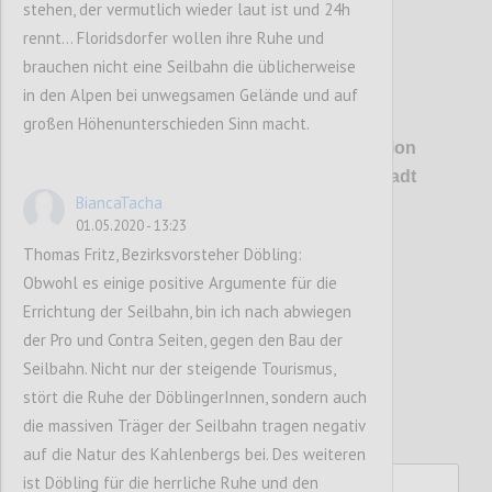
stehen, der vermutlich wieder laut ist und 24h
rennt… Floridsdorfer wollen ihre Ruhe und
brauchen nicht eine Seilbahn die üblicherweise
in den Alpen bei unwegsamen Gelände und auf
P1
großen Höhenunterschieden Sinn macht.
Erstmals wird es konkret: Die Talstation
soll direkt auf dem Bahnhof Heiligenstadt
BiancaTacha
aufsitzen.
01.05.2020 - 13:23
Thomas Fritz, Bezirksvorsteher Döbling:
Confi
Obwohl es einige positive Argumente für die
Errichtung der Seilbahn, bin ich nach abwiegen
der Pro und Contra Seiten, gegen den Bau der
Seilbahn. Nicht nur der steigende Tourismus,
stört die Ruhe der DöblingerInnen, sondern auch
die massiven Träger der Seilbahn tragen negativ
auf die Natur des Kahlenbergs bei. Des weiteren
ist Döbling für die herrliche Ruhe und den