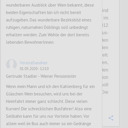
P2
wunderbaren Ausblick über Wien bekannt, diese
DÖBLING/FLORIDSDORF. Die Pläne sind
beiden Eigenschaften bin ich nicht bereit
schon sehr weit gediehen, jetzt werden sie im
aufzugeben. Das wunderbare Bezirksbild eines
Detail der Öffentlichkeit präsentiert. 2012
ruhigen, naturnahen Döblings soll unbedingt
hatten die Betreiber, die Genial Tourismus-
erhalten werden. Zum Wohle der dort bereits
und Projektentwicklungs GmbH, zum ersten
lebenden BewohnerInnen.
Mal die Idee, eine Seilbahn auf den
Kahlenberg zu bauen. Seitdem wird getüftelt:
VerenaSandner
Wo können die Steher gesetzt werden,
01.05.2020 - 12:10
sodass Anrainer und Natur am wenigsten
Gertrude Stadler - Wiener Pensionistin
gestört werden? Wo würde sich die Talstation
günstig ins Verkehrsnetz einfügen? Was soll
Wenn mein Mann und ich den Kahlenberg für ein
die Menschen am Kahlenberg erwarten? Die
Gläschen Wein besuchen, wird uns bei der
ersten Antworten:
Heimfahrt immer ganz schlecht. Diese vielen
Kurven! Die schrecklichen Busfahrer! Also eine
Seilbahn kann für uns nur Vorteile haben. Vor
Confi
allem weil im Bus auch immer so ein Gedränge