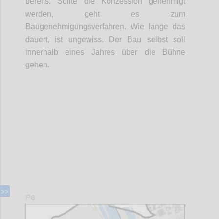
bereits. Sollte die Konzession genehmigt
werden, geht es zum
Baugenehmigungsverfahren. Wie lange das
dauert, ist ungewiss. Der Bau selbst soll
innerhalb eines Jahres über die Bühne
gehen.
Confi
P8