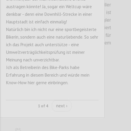
Gastronomieangebot und Service für Radler
austragen könnte! Ja, sogar ein Weltcup wäre
ausgebaut werden. Auf dem Kahlenberg ist
denkbar - denn eine Downhill-Strecke in einer
ein Angebot für Touristen und Ausflügler
Hauptstadt ist einfach einmalig!
angedacht: In die Bergstation integriert
Natürlich bin ich nicht nur eine sportbegeisterte
werden sollen ein Souvenirshop, ein Markt für
Bikerin, sondern auch eine naturliebende. So sehr
regionale Anbieter, etwa aus dem
ich das Projekt auch unterstütze - eine
Wienerwald, und ein Restaurant.
Umweltverträglichkeitsprüfung ist meiner
Meinung nach unverzichtbar.
Ich als Betreiberin des Bike-Parks habe
Confi
Erfahrung in diesem Bereich und würde mein
Know-How hier gerne einbringen.
next ›
1 of 4
P5