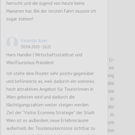
herrscht und die Jugend von heute keine
Manieren hat. Bei der letzten Fahrt musste ich
sogar stehen!
9
votes
Valentin Auer
30.04.2020 - 16:21
P3
Hans Handke | Wirtschaftsstadtrat und
• Trasse:
Die Seilbahn beginnt bei der U-
WienTourismus Präsident
Bahn-Station Heiligenstadt. Von dort geht es
Ich stehe dem Projekt sehr positiv gegenüber
nach Jedlesee, dann das Donauufer entlang
und befürworte es, weil dadurch ein weiteres
nach Strebersdorf. Dort gibt es die
hoch attraktives Angebot für TouristInnen in
Möglichkeit, eine Station einzurichten, sie
Wien geboten wird und dadurch die
wird aber nicht immer geöffnet sein. In
Nächtigungszahlen weiter steigen werden.
Strebersdorf befindet sich allerdings der
Ziel der "Visitor Economy Strategie" der Stadt
Antrieb der Bahn. Von dort geht es dann in
Wien ist es außerdem, neue Erlebnisräume
einer beinahe direkten Linie zum
außerhalb der Tourismuskernzone sichtbar zu
Kahlenbergerdorf, wo eine weitere Station