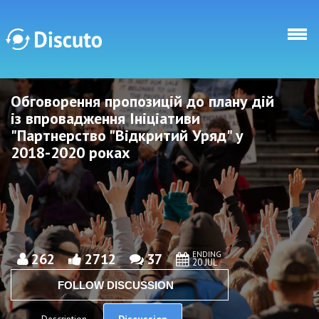
Skip to main content
Обговорення пропозицій до плану дій
Discuto
Discuto
із впровадження Ініціативи
"Партнерство "Відкритий Уряд" у
2018-2020 роках
ENDING
262
2712
37
20 JUL
FOLLOW DISCUSSION
Discussion