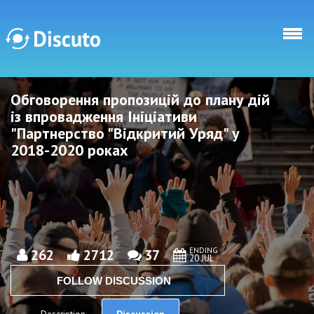
Skip to main content
Обговорення пропозицій до плану дій
Discuto
Discuto
із впровадження Ініціативи
"Партнерство "Відкритий Уряд" у
2018-2020 роках
ENDING
262
2712
37
20 JUL
FOLLOW DISCUSSION
Discussion